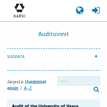
Siirry
sisältöön
Auditoinnit
SUODATA
Näyt
Haku
Järjestä:
Uusimmat
ensin
A–Z
Audit of the University of Vaasa