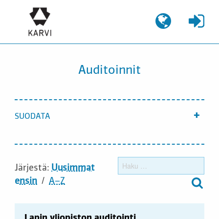
Siirry
sisältöön
Auditoinnit
SUODATA
Näyt
Haku
Järjestä:
Uusimmat
ensin
A–Z
Lapin yliopiston auditointi