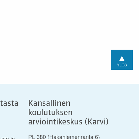
▲
YLÖS
stasta
Kansallinen
koulutuksen
arviointikeskus (Karvi)
PL 380 (Hakaniemenranta 6)
ista ja