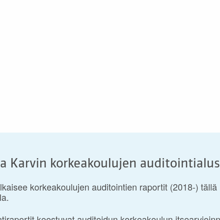
a Karvin korkeakoulujen auditointialu
lkaisee korkeakoulujen auditointien raportit (2018-) tällä
la.
ntiraportit koostuvat auditoidun korkeakoulun itsearvioinn