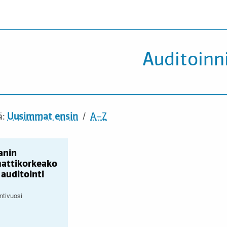
Auditoinn
ä:
Uusimmat ensin
A–Z
anin
attikorkeako
 auditointi
ntivuosi