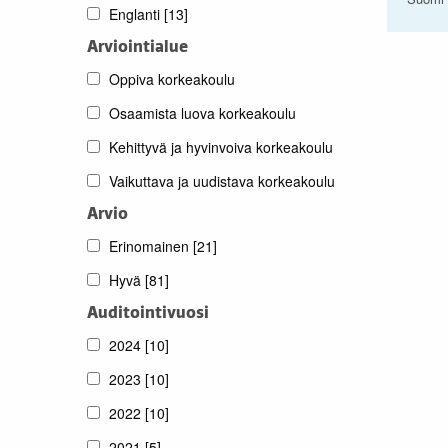
Englanti
[13]
Arviointialue
Oppiva korkeakoulu
Osaamista luova korkeakoulu
Kehittyvä ja hyvinvoiva korkeakoulu
Vaikuttava ja uudistava korkeakoulu
Arvio
Erinomainen
[21]
Hyvä
[81]
Auditointivuosi
2024
[10]
2023
[10]
2022
[10]
2021
[5]