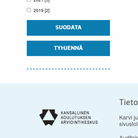
2019
[2]
TYHJENNÄ
Tieto
Karvi ju
sivustol
Auditoi