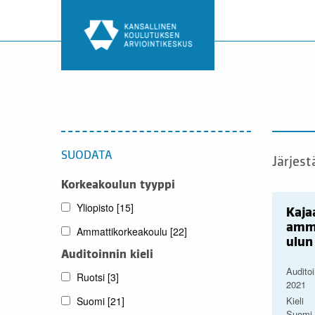
Siirry
sisältöön
SUODATA
Järjest
Korkeakoulun tyyppi
Yliopisto
[15]
Kaja
amm
Ammattikorkeakoulu
[22]
ulun
Auditoinnin kieli
Auditoi
Ruotsi
[3]
2021
Suomi
[21]
Kieli
Suomi