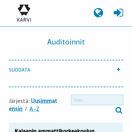
Siirry
sisältöön
Auditoinnit
SUODATA
Näyt
Haku
Järjestä:
Uusimmat
ensin
A–Z
Kajaanin ammattikorkeakoulun