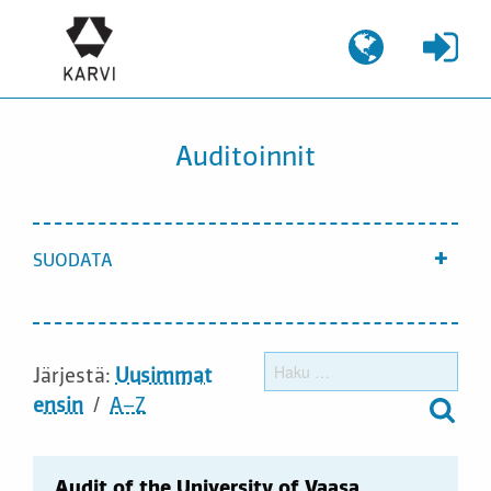
Siirry
sisältöön
Auditoinnit
SUODATA
Näyt
Haku
Järjestä:
Uusimmat
ensin
A–Z
Audit of the University of Vaasa