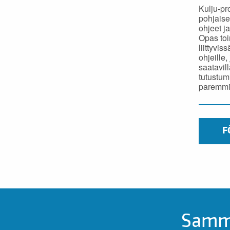
Kulju-pr
pohjais
ohjeet j
Opas toi
liittyvi
ohjeille
saatavil
tutustum
paremmin
F
Samma