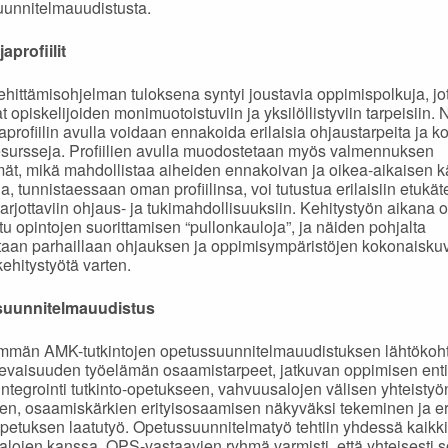
unnitelmauudistusta.
aprofiilit
ittämisohjelman tuloksena syntyi joustavia oppimispolkuja, jo
 opiskelijoiden monimuotoistuviin ja yksilöllistyviin tarpeisiin. 
japrofiilin avulla voidaan ennakoida erilaisia ohjaustarpeita ja 
sursseja. Profiilien avulla muodostetaan myös valmennuksen
ät, mikä mahdollistaa aiheiden ennakoivan ja oikea-aikaisen kä
ja, tunnistaessaan oman profiilinsa, voi tutustua erilaisiin etukä
tarjottaviin ohjaus- ja tukimahdollisuuksiin. Kehitystyön aikana
ttu opintojen suorittamisen “pullonkauloja”, ja näiden pohjalta
aan parhaillaan ohjauksen ja oppimisympäristöjen kokonaisku
kehitystyötä varten.
uunnitelmauudistus
immän AMK-tutkintojen opetussuunnitelmauudistuksen lähtökoh
ulevaisuuden työelämän osaamistarpeet, jatkuvan oppimisen enti
i integrointi tutkinto-opetukseen, vahvuusalojen välisen yhteistyö
en, osaamiskärkien erityisosaamisen näkyväksi tekeminen ja eri
petuksen laatutyö. Opetussuunnitelmatyö tehtiin yhdessä kaikk
lojen kanssa. OPS-vastaavien ryhmä varmisti, että yhteisesti s