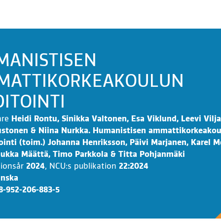
MANISTISEN
MATTIKORKEAKOULUN
ITOINTI
are
Heidi Rontu, Sinikka Valtonen, Esa Viklund, Leevi Vilj
ustonen & Niina Nurkka. Humanistisen ammattikorkeako
iointi (toim.) Johanna Henriksson, Päivi Marjanen, Karel 
Jukka Määttä, Timo Parkkola & Titta Pohjanmäki
tionsår
2024
,
NCU:s publikation
22:2024
inska
8-952-206-883-5