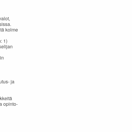
alot,
sissa.
stä kolme
: 1)
kelijan
in
tus- ja
kkeitä
a opinto-