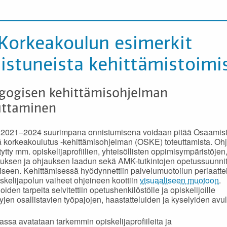
 Korkeakoulun esimerkit
istuneista kehittämistoimi
gogisen kehittämisohjelman
uttaminen
 2021–2024 suurimpana onnistumisena voidaan pitää Osaamis
ä korkeakoulutus -kehittämisohjelman (OSKE) toteuttamista. O
tytty mm. opiskelijaprofiilien, yhteisöllisten oppimisympäristöjen
uksen ja ohjauksen laadun sekä AMK-tutkintojen opetussuunni
iseen. Kehittämisessä hyödynnettiin palvelumuotoilun periaattei
kelijapolun vaiheet ohjeineen koottiin
visuaaliseen muotoon
.
oiden tarpeita selvitettiin opetushenkilöstölle ja opiskelijoille
tyjen osallistavien työpajojen, haastatteluiden ja kyselyiden avul
ssa avatataan tarkemmin opiskelijaprofiileita ja