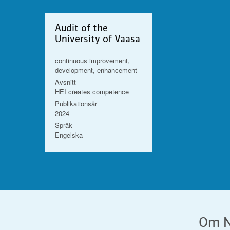
Audit of the
University of Vaasa
continuous improvement,
development, enhancement
Avsnitt
HEI creates competence
Publikationsår
2024
Språk
Engelska
Om N