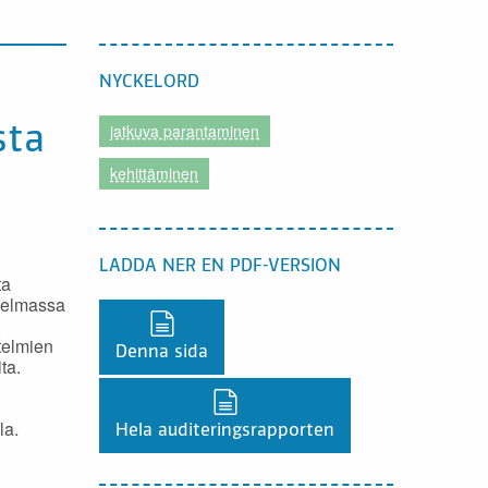
NYCKELORD
jatkuva parantaminen
sta
kehittäminen
LADDA NER EN PDF-VERSION
ta
hjelmassa
Ladda ner en PDF-version,
,
telmien
Denna sida
ta.
Ladda ner en PDF-version,
la.
Hela auditeringsrapporten