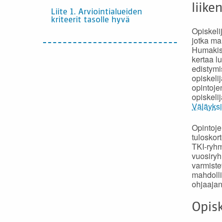
liike
Liite 1. Arviointialueiden
kriteerit tasolle hyvä
Opiskeli
jotka ma
Humakiss
kertaa l
edistymi
opiskeli
opintoje
opiskeli
Väläyks
Opintoje
tuloskor
TKI-ryhm
vuosiryh
varmiste
mahdolli
ohjaajan
Opisk