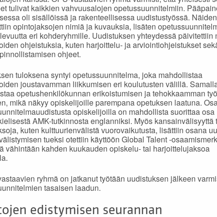
eet tulivat kaikkien vahvuusalojen opetussuunnitelmiin. Pääpain
sessa oli sisällöissä ja rakenteellisessa uudistustyössä. Näiden
ttiin opintojaksojen nimiä ja kuvauksia, lisäten opetussuunnite
levuutta eri kohderyhmille. Uudistuksen yhteydessä päivitettiin
joiden ohjeistuksia, kuten harjoittelu- ja arviointiohjeistukset s
opinnollistamisen ohjeet.
sen tuloksena syntyi opetussuunnitelma, joka mahdollistaa
joiden joustavamman liikkumisen eri koulutusten välillä. Samall
istaa opetushenkilökunnan erikoistumisen ja tehokkaamman ty
n, mikä näkyy opiskelijoille parempana opetuksen laatuna. Os
unnitelmauudistusta opiskelijoilla on mahdollista suorittaa osa
elisestä AMK-tutkinnosta englanniksi. Myös kansainvälisyyttä 
soja, kuten kulttuurienvälistä vuorovaikutusta, lisättiin osana uu
älistymisen tueksi otettiin käyttöön Global Talent -osaamismerk
ää vähintään kahden kuukauden opiskelu- tai harjoittelujaksoa
la.
vastaavien ryhmä on jatkanut työtään uudistuksen jälkeen varm
unnitelmien tasaisen laadun.
tojen edistymisen seurannan