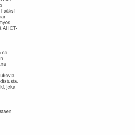
o
 lisäksi
lman
 myös
ekä AHOT-
a se
ön
ana
tukevia
distusta.
ki, joka
istaen