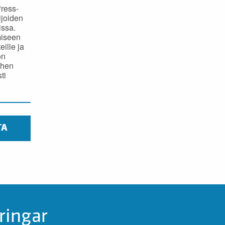
Press-
ijoiden
issa.
miseen
ille ja
on
ihen
ti
TA
ringar