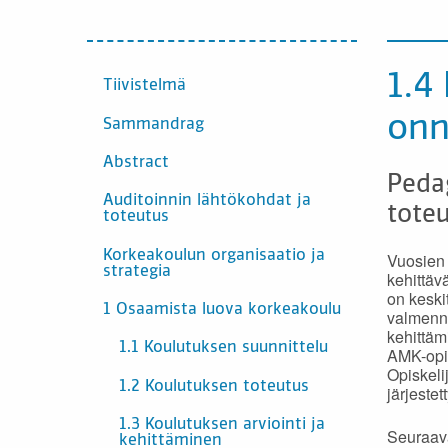
INNEHÅLL
1.4
Tiivistelmä
onn
Sammandrag
Abstract
Peda
Auditoinnin lähtökohdat ja
tote
toteutus
Korkeakoulun organisaatio ja
Vuosien
strategia
kehittäv
on keski
1 Osaamista luova korkeakoulu
valmenn
kehittäm
1.1 Koulutuksen suunnittelu
AMK-opis
Opiskelij
1.2 Koulutuksen toteutus
järjestet
1.3 Koulutuksen arviointi ja
Seuraava
kehittäminen