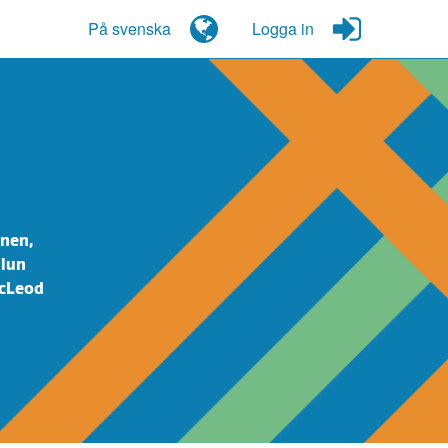
På svenska
Logga in
anen,
ulun
McLeod