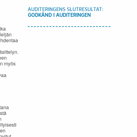
AUDITERINGENS SLUTRESULTAT:
GODKÄND I AUDITERINGEN
tka
Neljän
kohdentaa
sittelyn.
teen
 on myös
vaa
tana
stä
n
tyisesti
ien
ovitut