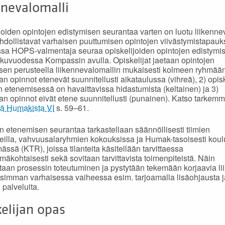
nnevalomalli
joiden opintojen edistymisen seurantaa varten on luotu liikennev
hdollistavat varhaisen puuttumisen opintojen viivästymistapauk
a HOPS-valmentaja seuraa opiskelijoiden opintojen edistymi
ukuvuodessa Kompassin avulla. Opiskelijat jaetaan opintojen
sen perusteella liikennevalomallin mukaisesti kolmeen ryhmään
jan opinnot etenevät suunnitellusti aikataulussa (vihreä), 2) opis
n etenemisessä on havaittavissa hidastumista (keltainen) ja 3)
jan opinnot eivät etene suunnitellusti (punainen). Katso tarkemm
iä Humakista VI
s. 59–61.
n etenemisen seurantaa tarkastellaan säännöllisesti tiimien
teilla, vahvuusalaryhmien kokouksissa ja Humak-tasoisesti koulu
ässä (KTR), joissa tilanteita käsitellään tarvittaessa
mäkohtaisesti sekä sovitaan tarvittavista toimenpiteistä. Näin
taan prosessin toteutuminen ja pystytään tekemään korjaavia lii
simman varhaisessa vaiheessa esim. tarjoamalla lisäohjausta j
 palveluita.
elijan opas