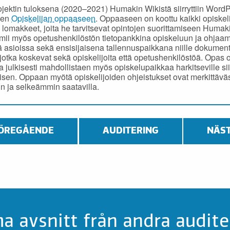
ojektin tuloksena (2020–2021) Humakin Wikistä siirryttiin Word
een
Opiskelijan oppaaseen
. Oppaaseen on koottu kaikki opiskel
a lomakkeet, joita he tarvitsevat opintojen suorittamiseen Humak
mii myös opetushenkilöstön tietopankkina opiskeluun ja ohjaa
ssä asioissa sekä ensisijaisena tallennuspaikkana niille dokumente
, jotka koskevat sekä opiskelijoita että opetushenkilöstöä. Opas 
la julkisesti mahdollistaen myös opiskelupaikkaa harkitseville si
isen. Oppaan myötä opiskelijoiden ohjeistukset ovat merkittäväs
 ja selkeämmin saatavilla.
ÖREGÅENDE
AUDITERING
NÄS
 avsnitt från andra audite