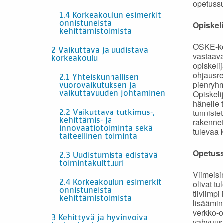
opetussu
1.4 Korkeakoulun esimerkit
Opiskelij
onnistuneista
kehittämistoimista
OSKE-keh
2 Vaikuttava ja uudistava
vastaavat
korkeakoulu
opiskeli
ohjausre
2.1 Yhteiskunnallisen
pienryhm
vuorovaikutuksen ja
Opiskeli
vaikuttavuuden johtaminen
hänelle 
tunniste
2.2 Vaikuttava tutkimus-,
rakennet
kehittämis- ja
innovaatiotoiminta sekä
tulevaa 
taiteellinen toiminta
Opetuss
2.3 Uudistumista edistävä
toimintakulttuuri
Viimeis
olivat t
2.4 Korkeakoulun esimerkit
onnistuneista
tiiviimp
kehittämistoimista
lisäämin
verkko-o
3 Kehittyvä ja hyvinvoiva
vahvuusa