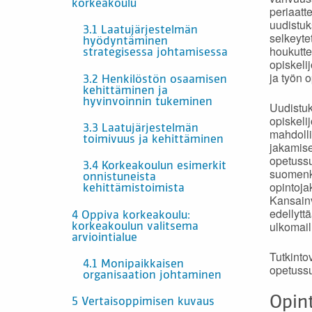
korkeakoulu
periaatt
uudistuk
3.1 Laatujärjestelmän
selkeyte
hyödyntäminen
houkutte
strategisessa johtamisessa
opiskeli
ja työn 
3.2 Henkilöstön osaamisen
kehittäminen ja
hyvinvoinnin tukeminen
Uudistuk
opiskeli
3.3 Laatujärjestelmän
mahdoll
toimivuus ja kehittäminen
jakamise
opetussu
3.4 Korkeakoulun esimerkit
suomenki
onnistuneista
opintojak
kehittämistoimista
Kansainv
edellytt
4 Oppiva korkeakoulu:
ulkomail
korkeakoulun valitsema
arviointialue
Tutkinto
4.1 Monipaikkaisen
opetussu
organisaation johtaminen
Opin
5 Vertaisoppimisen kuvaus