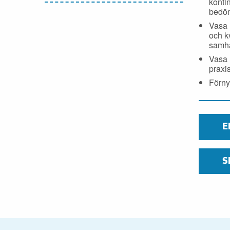
kontin
bedöm
Vasa 
och k
samhä
Vasa 
praxis
Förny
E
S