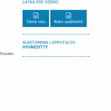
LATAA PDF-VERSIO
Lataa PDF-versio,
Lataa PDF-versio,
Tämä sivu
Koko auditointi
AUDITOINNIN LOPPUTULOS:
HYVÄKSYTTY
a Huusko