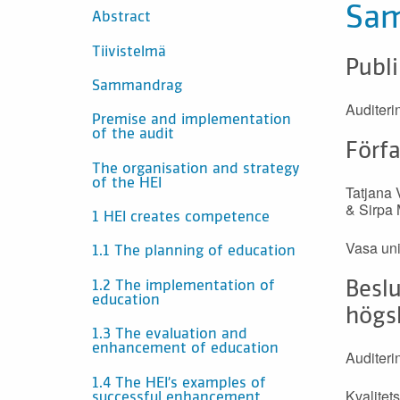
SISÄLTÖ
Sa
Abstract
Tiivistelmä
Publ
Sammandrag
Auditeri
Premise and implementation
of the audit
Förfa
The organisation and strategy
of the HEI
Tatjana 
& Sirpa 
1 HEI creates competence
Vasa uni
1.1 The planning of education
1.2 The implementation of
Beslu
education
högs
1.3 The evaluation and
enhancement of education
Auditeri
1.4 The HEI’s examples of
Kvalitet
successful enhancement