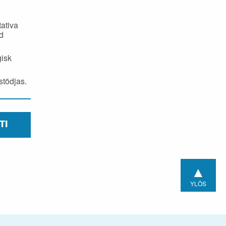
tativa
ed
gisk
stödjas.
TI
▲
YLÖS