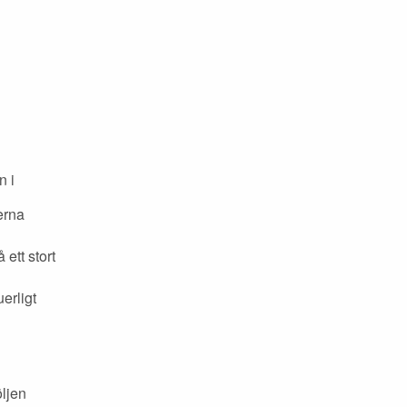
n i
erna
ett stort
erligt
öljen