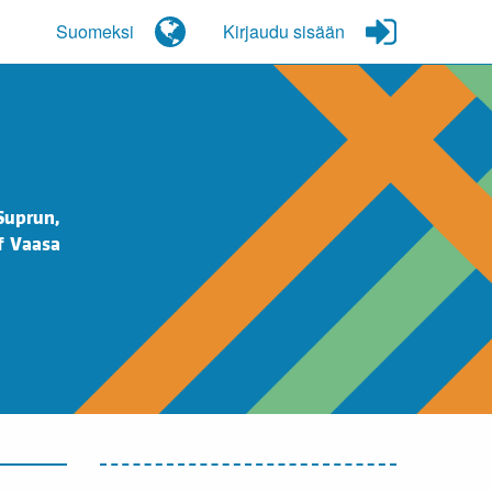
Suomeksi
Kirjaudu sisään
Suprun,
f Vaasa