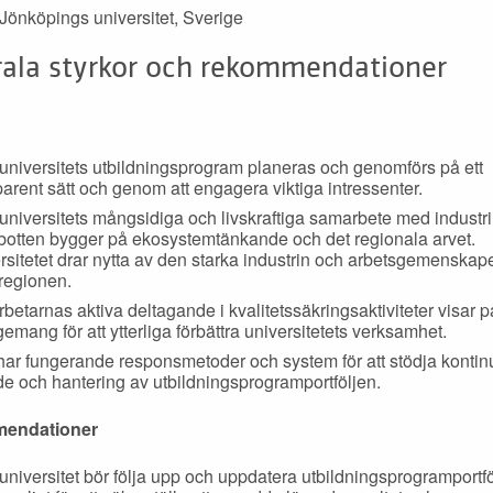
 Jönköpings universitet, Sverige
rala styrkor och rekommendationer
universitets utbildningsprogram planeras och genomförs på ett
parent sätt och genom att engagera viktiga intressenter.
universitets mångsidiga och livskraftiga samarbete med industri
botten bygger på ekosystemtänkande och det regionala arvet.
rsitetet drar nytta av den starka industrin och arbetsgemenskap
regionen.
etarnas aktiva deltagande i kvalitetssäkringsaktiviteter visar på 
emang för att ytterliga förbättra universitetets verksamhet.
ar fungerande responsmetoder och system för att stödja kontinu
de och hantering av utbildningsprogramportföljen.
endationer
universitet bör följa upp och uppdatera utbildningsprogramportf