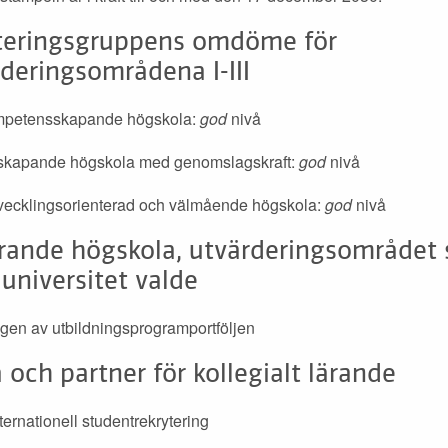
teringsgruppens omdöme för
deringsområdena I-III
ompetensskapande högskola:
god
nivå
nyskapande högskola med genomslagskraft:
god
nivå
utvecklingsorienterad och välmående högskola:
god
nivå
ärande högskola, utvärderingsområdet
universitet valde
gen av utbildningsprogramportföljen
och partner för kollegialt lärande
ternationell studentrekrytering