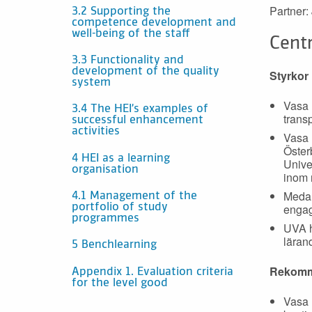
Partner:
3.2 Supporting the
competence development and
well-being of the staff
Cent
3.3 Functionality and
development of the quality
Styrkor
system
Vasa 
3.4 The HEI’s examples of
trans
successful enhancement
activities
Vasa 
Öster
4 HEI as a learning
Unive
organisation
inom 
Medarb
4.1 Management of the
engag
portfolio of study
programmes
UVA h
läran
5 Benchlearning
Rekomm
Appendix 1. Evaluation criteria
for the level good
Vasa 