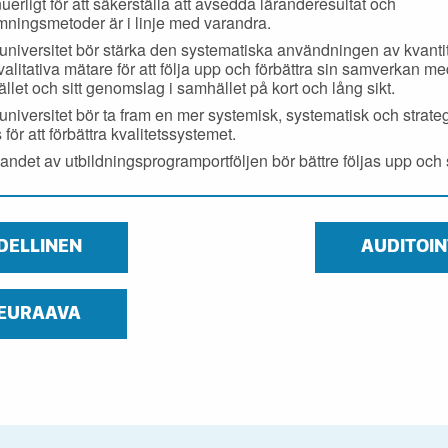
uerligt för att säkerställa att avsedda läranderesultat och
ningsmetoder är i linje med varandra.
universitet bör stärka den systematiska användningen av kvanti
valitativa mätare för att följa upp och förbättra sin samverkan m
llet och sitt genomslag i samhället på kort och lång sikt.
universitet bör ta fram en mer systemisk, systematisk och strate
 för att förbättra kvalitetssystemet.
andet av utbildningsprogramportföljen bör bättre följas upp och 
DELLINEN
AUDITOIN
EURAAVA