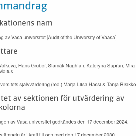
mmandrag
ikationens nam
ng av Vasa universitet [Audit of the University of Vaasa]
ttare
Volkova, Hans Gruber, Siamäk Naghian, Kateryna Suprun, Mir
Moitus
versitets självvärdering (red.) Marja-Liisa Hassi & Tanja Risikko
tet av sektionen för utvärdering av
kolorna
ngen av Vasa universitet godkändes den 17 december 2024.
sstämpeln är i kraft till och med den 17 december 2030.