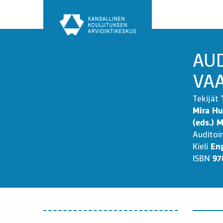
Siirry
sisältöön
AUD
VA
Tekijät
Mira Hu
(eds.) M
Auditoi
Kieli
Eng
ISBN
97