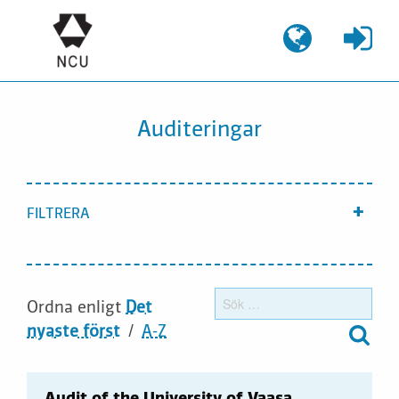
Gå
till
innehållet
Auditeringar
FILTRERA
Visa
Sök
Ordna enligt
Det
efter
nyaste först
A-Z
Audit of the University of Vaasa