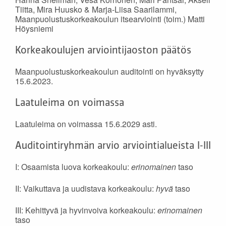
Tiitta, Mira Huusko & Marja-Liisa Saarilammi,
Maanpuolustuskorkeakoulun itsearviointi (toim.) Matti
Höysniemi
Korkeakoulujen arviointijaoston päätös
Maanpuolustuskorkeakoulun auditointi on hyväksytty
15.6.2023.
Laatuleima on voimassa
Laatuleima on voimassa 15.6.2029 asti.
Auditointiryhmän arvio arviointialueista I-III
I: Osaamista luova korkeakoulu:
erinomainen
taso
II: Vaikuttava ja uudistava korkeakoulu:
hyvä
taso
III: Kehittyvä ja hyvinvoiva korkeakoulu:
erinomainen
taso