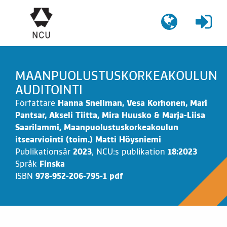
Gå
till
innehållet
MAANPUOLUSTUSKORKEAKOULUN
AUDITOINTI
Författare
Hanna Snellman, Vesa Korhonen, Mari
Pantsar, Akseli Tiitta, Mira Huusko & Marja-Liisa
Saarilammi, Maanpuolustuskorkeakoulun
itsearviointi (toim.) Matti Höysniemi
Publikationsår
2023
,
NCU:s publikation
18:2023
Språk
Finska
ISBN
978-952-206-795-1 pdf