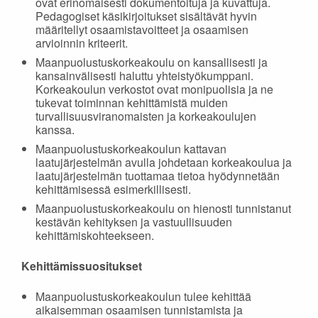
ovat erinomaisesti dokumentoituja ja kuvattuja.
Pedagogiset käsikirjoitukset sisältävät hyvin
määritellyt osaamistavoitteet ja osaamisen
arvioinnin kriteerit.
Maanpuolustuskorkeakoulu on kansallisesti ja
kansainvälisesti haluttu yhteistyökumppani.
Korkeakoulun verkostot ovat monipuolisia ja ne
tukevat toiminnan kehittämistä muiden
turvallisuusviranomaisten ja korkeakoulujen
kanssa.
Maanpuolustuskorkeakoulun kattavan
laatujärjestelmän avulla johdetaan korkeakoulua ja
laatujärjestelmän tuottamaa tietoa hyödynnetään
kehittämisessä esimerkillisesti.
Maanpuolustuskorkeakoulu on hienosti tunnistanut
kestävän kehityksen ja vastuullisuuden
kehittämiskohteekseen.
Kehittämissuositukset
Maanpuolustuskorkeakoulun tulee kehittää
aikaisemman osaamisen tunnistamista ja