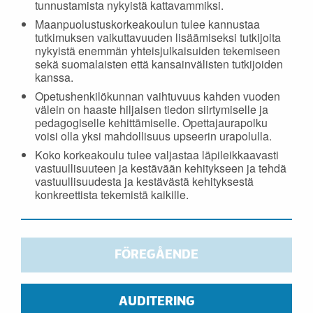
tunnustamista nykyistä kattavammiksi.
Maanpuolustuskorkeakoulun tulee kannustaa
tutkimuksen vaikuttavuuden lisäämiseksi tutkijoita
nykyistä enemmän yhteisjulkaisuiden tekemiseen
sekä suomalaisten että kansainvälisten tutkijoiden
kanssa.
Opetushenkilökunnan vaihtuvuus kahden vuoden
välein on haaste hiljaisen tiedon siirtymiselle ja
pedagogiselle kehittämiselle. Opettajaurapolku
voisi olla yksi mahdollisuus upseerin urapolulla.
Koko korkeakoulu tulee valjastaa läpileikkaavasti
vastuullisuuteen ja kestävään kehitykseen ja tehdä
vastuullisuudesta ja kestävästä kehityksestä
konkreettista tekemistä kaikille.
FÖREGÅENDE
AUDITERING