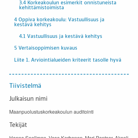
3.4 Korkeakoulun esimerkit onnistuneista
kehittämistoimista
4 Oppiva korkeakoulu: Vastuullisuus ja
kestävä kehitys
4.1 Vastuullisuus ja kestävä kehitys
5 Vertaisoppimisen kuvaus
Liite 1. Arviointialueiden kriteerit tasolle hyvä
Tiivistelmä
Julkaisun nimi
Maanpuolustuskorkeakoulun auditointi
Tekijät
Hanna Snellman, Vesa Korhonen, Mari Pantsar, Akseli