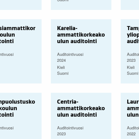
isiammattikor
Karelia-
Tam
oulun
ammattikorkeako
ylio
tointi
ulun auditointi
audi
ntivuosi
Auditointivuosi
Audito
2024
2023
Kieli
Kieli
Suomi
Suomi
npuolustusko
Centria-
Laur
koulun
ammattikorkeako
amm
tointi
ulun auditointi
ulun
ntivuosi
Auditointivuosi
Audito
2023
2022