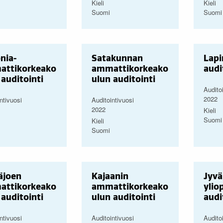
Kieli
Kieli
Suomi
Suomi
nia-
Satakunnan
Lapi
attikorkeako
ammattikorkeako
audi
 auditointi
ulun auditointi
Audito
2022
ntivuosi
Auditointivuosi
2022
Kieli
Suomi
Kieli
Suomi
äjoen
Kajaanin
Jyvä
attikorkeako
ammattikorkeako
ylio
 auditointi
ulun auditointi
audi
ntivuosi
Auditointivuosi
Audito