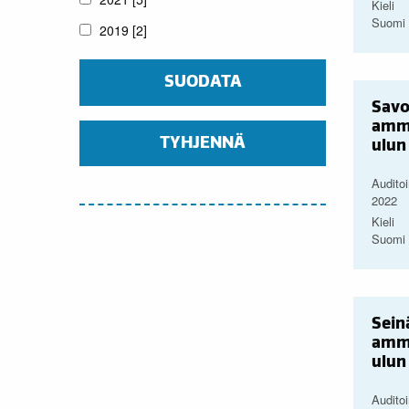
Kieli
Suomi
2019
[2]
Savo
amm
TYHJENNÄ
ulun
Auditoi
2022
Kieli
Suomi
Sein
amm
ulun
Auditoi