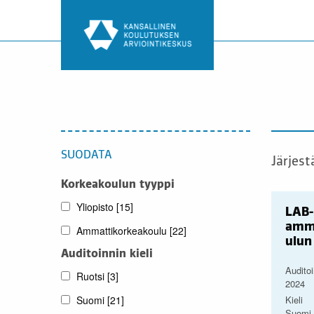
Siirry
sisältöön
SUODATA
Järjest
Korkeakoulun tyyppi
Yliopisto
[15]
LAB-
amm
Ammattikorkeakoulu
[22]
ulun
Auditoinnin kieli
Auditoi
Ruotsi
[3]
2024
Suomi
[21]
Kieli
Suomi