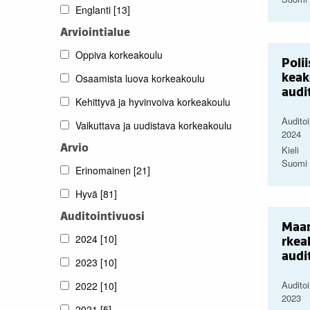
Englanti
[13]
Arviointialue
Oppiva korkeakoulu
Poli
Osaamista luova korkeakoulu
keak
audi
Kehittyvä ja hyvinvoiva korkeakoulu
Auditoi
Vaikuttava ja uudistava korkeakoulu
2024
Arvio
Kieli
Suomi
Erinomainen
[21]
Hyvä
[81]
Auditointivuosi
Maa
2024
[10]
rkea
audi
2023
[10]
Auditoi
2022
[10]
2023
2021
[5]