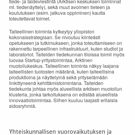
tiede- ja taideviestintä (Arktisen keskuksen toiminnat
ml. tiedenäyttely), sekä muut avoimen tieteen ja
koulutuksen (esim. jatkuva oppiminen) kautta
toteutettavat toimet.
Taiteellinen toiminta kytkeytyy yliopiston
kokonaisstrategiaan. Se nivoutuu kiinteästi
opetukseen ja tutkimukseen, jonka toteuttamiseen on
rakennettu tarpeellinen infrastruktuuri, kuten studiot ja
laboratoriot. Taiteiden tiedekunnan tiloissa toimii myös
luovaa Startup-yritystoimintaa, Arktinen
muotoilukeskus. Taiteellinen toiminta näkyy laajana
taiteellisten tuotosten määränä, kuten taiteellisina
produktioina ja näyttelyinä sekä yrityselämään
linkittyneenä kehittämistoimintana. Taiteiden
tiedekunta johtaa myös alueellista arktisen muotoilun
klusteria, jonka tarkoituksena on edistää alueellista
innovaatiotoimintaa. Siihen kuuluu laajasti erilaisia
sidosryhmiä.
Yhteiskunnallisen vuorovaikutuksen ja