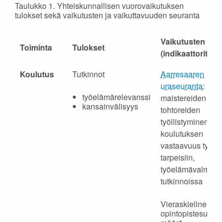
Taulukko 1. Yhteiskunnallisen vuorovaikutuksen
tulokset sekä vaikutusten ja vaikuttavuuden seuranta
Vaikutusten seu
Toiminta
Tulokset
(indikaattorit)
Koulutus
Tutkinnot
Aarresaaren
uraseuranta
:
työelämärelevanssi
maistereiden ja
kansainvälisyys
tohtoreiden
työllistyminen se
koulutuksen
vastaavuus työe
tarpeisiin,
työelämävalmiud
tutkinnoissa
Vieraskielinen
opintopistesuorit