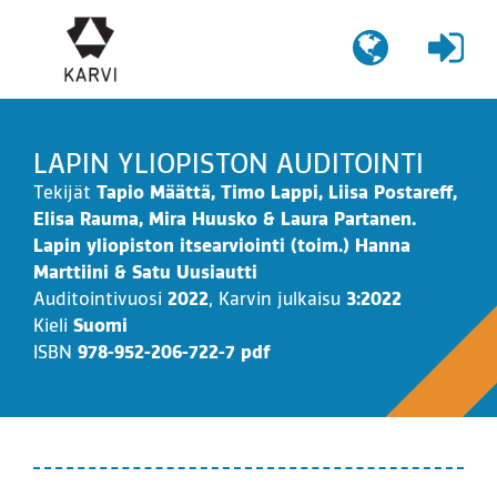
Siirry
sisältöön
LAPIN YLIOPISTON AUDITOINTI
Tekijät
Tapio Määttä, Timo Lappi, Liisa Postareff,
Elisa Rauma, Mira Huusko & Laura Partanen.
Lapin yliopiston itsearviointi (toim.) Hanna
Marttiini & Satu Uusiautti
Auditointivuosi
2022
,
Karvin julkaisu
3:2022
Kieli
Suomi
ISBN
978-952-206-722-7 pdf