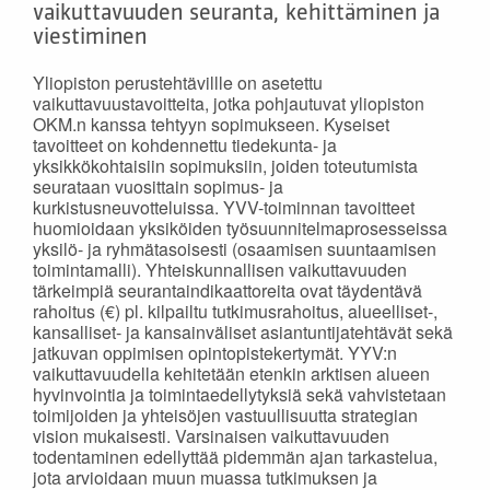
vaikuttavuuden seuranta, kehittäminen ja
viestiminen
Yliopiston perustehtävillle on asetettu
vaikuttavuustavoitteita, jotka pohjautuvat yliopiston
OKM.n kanssa tehtyyn sopimukseen. Kyseiset
tavoitteet on kohdennettu tiedekunta- ja
yksikkökohtaisiin sopimuksiin, joiden toteutumista
seurataan vuosittain sopimus- ja
kurkistusneuvotteluissa. YVV-toiminnan tavoitteet
huomioidaan yksiköiden työsuunnitelmaprosesseissa
yksilö- ja ryhmätasoisesti (osaamisen suuntaamisen
toimintamalli). Yhteiskunnallisen vaikuttavuuden
tärkeimpiä seurantaindikaattoreita ovat täydentävä
rahoitus (€) pl. kilpailtu tutkimusrahoitus, alueelliset-,
kansalliset- ja kansainväliset asiantuntijatehtävät sekä
jatkuvan oppimisen opintopistekertymät. YYV:n
vaikuttavuudella kehitetään etenkin arktisen alueen
hyvinvointia ja toimintaedellytyksiä sekä vahvistetaan
toimijoiden ja yhteisöjen vastuullisuutta strategian
vision mukaisesti. Varsinaisen vaikuttavuuden
todentaminen edellyttää pidemmän ajan tarkastelua,
jota arvioidaan muun muassa tutkimuksen ja