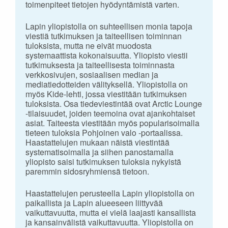
toimenpiteet tietojen hyödyntämistä varten.
Lapin yliopistolla on suhteellisen monia tapoja
viestiä tutkimuksen ja taiteellisen toiminnan
tuloksista, mutta ne eivät muodosta
systemaattista kokonaisuutta. Yliopisto viestii
tutkimuksesta ja taiteellisesta toiminnasta
verkkosivujen, sosiaalisen median ja
mediatiedotteiden välityksellä. Yliopistolla on
myös Kide-lehti, jossa viestitään tutkimuksen
tuloksista. Osa tiedeviestintää ovat Arctic Lounge
-tilaisuudet, joiden teemoina ovat ajankohtaiset
asiat. Taiteesta viestitään myös popularisoimalla
tieteen tuloksia Pohjoinen valo -portaalissa.
Haastattelujen mukaan näistä viestintää
systematisoimalla ja siihen panostamalla
yliopisto saisi tutkimuksen tuloksia nykyistä
paremmin sidosryhmiensä tietoon.
Haastattelujen perusteella Lapin yliopistolla on
paikallista ja Lapin alueeseen liittyvää
vaikuttavuutta, mutta ei vielä laajasti kansallista
ja kansainvälistä vaikuttavuutta. Yliopistolla on