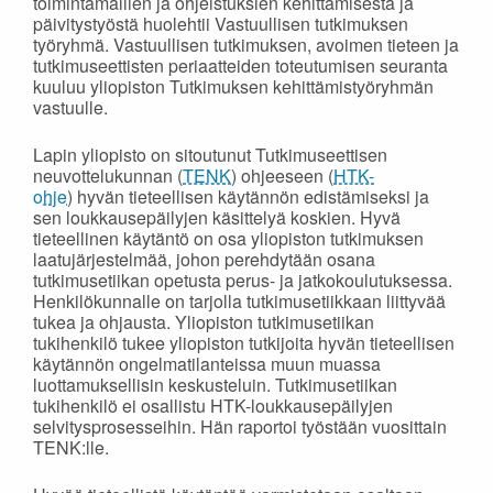
toimintamallien ja ohjeistuksien kehittämisestä ja
päivitystyöstä huolehtii Vastuullisen tutkimuksen
työryhmä. Vastuullisen tutkimuksen, avoimen tieteen ja
tutkimuseettisten periaatteiden toteutumisen seuranta
kuuluu yliopiston Tutkimuksen kehittämistyöryhmän
vastuulle.
Lapin yliopisto on sitoutunut Tutkimuseettisen
neuvottelukunnan (
TENK
) ohjeeseen (
HTK-
ohje
) hyvän tieteellisen käytännön edistämiseksi ja
sen loukkausepäilyjen käsittelyä koskien. Hyvä
tieteellinen käytäntö on osa yliopiston tutkimuksen
laatujärjestelmää, johon perehdytään osana
tutkimusetiikan opetusta perus- ja jatkokoulutuksessa.
Henkilökunnalle on tarjolla tutkimusetiikkaan liittyvää
tukea ja ohjausta. Yliopiston tutkimusetiikan
tukihenkilö tukee yliopiston tutkijoita hyvän tieteellisen
käytännön ongelmatilanteissa muun muassa
luottamuksellisin keskusteluin. Tutkimusetiikan
tukihenkilö ei osallistu HTK-loukkausepäilyjen
selvitysprosesseihin. Hän raportoi työstään vuosittain
TENK:lle.