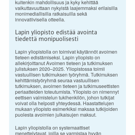
kuitenkin mahdollisuus ja kyky kehittää
vaikuttavuuttaan nykyistä laajemmaksi erilaisilla
monimediallisilla ratkaisuilla sekä
innovatiivisella otteella.
Lapin yliopisto edistää avointa
tiedettä monipuolisesti
Lapin yliopistolla on toimivat käytännöt avoimen
tieteen edistämiseksi. Lapin yliopisto on
allekirjoittanut Avoimen tieteen ja tutkimuksen
julistuksen 2020–2025. Yliopistossa toimii
vastuullisen tutkimuksen työryhmä. Tutkimuksen
kehittämistyöryhmä seuraa vastuullisen
tutkimuksen, avoimen tieteen ja tutkimuseettisten
periaatteiden toteutumista. Yliopisto on nimennyt
eettisen valmistelun tukihenkilön, johon tutkijat
voivat olla helposti yhteydessä. Haastattelujen
mukaan yliopisto esimerkiksi maksaa tutkijoiden
puolesta avoimien julkaisujen maksut.
Lapin yliopistolla on systemaattiset
menettelytavat, joilla se varmistaa hyvän