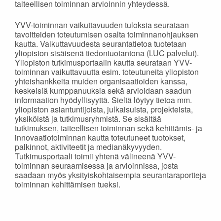
taiteellisen toiminnan arvioinnin yhteydessä.
YVV-toiminnan vaikuttavuuden tuloksia seurataan
tavoitteiden toteutumisen osalta toiminnanohjauksen
kautta. Vaikuttavuudesta seurantatietoa tuotetaan
yliopiston sisäisenä tiedontuotantona (LUC palvelut).
Yliopiston tutkimusportaalin kautta seurataan YVV-
toiminnan vaikuttavuutta esim. toteutuneita yliopiston
yhteishankkeita muiden organisaatioiden kanssa,
keskeisiä kumppanuuksia sekä arvioidaan saadun
informaation hyödyllisyyttä. Sieltä löytyy tietoa mm.
yliopiston asiantuntijoista, julkaisuista, projekteista,
yksiköistä ja tutkimusryhmistä. Se sisältää
tutkimuksen, taiteellisen toiminnan sekä kehittämis- ja
innovaatiotoiminnan kautta toteutuneet tuotokset,
palkinnot, aktiviteetit ja medianäkyvyyden.
Tutkimusportaali toimii yhtenä välineenä YVV-
toiminnan seuraamisessa ja arvioinnissa, josta
saadaan myös yksityiskohtaisempia seurantaraportteja
toiminnan kehittämisen tueksi.