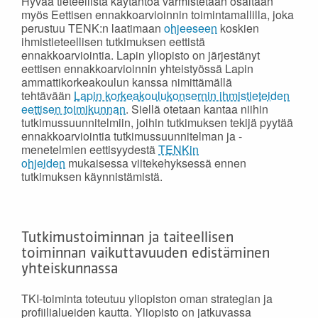
Hyvää tieteellistä käytäntöä varmistetaan osaltaan
myös Eettisen ennakkoarvioinnin toimintamallilla, joka
perustuu TENK:n laatimaan
ohjeeseen
koskien
ihmistieteellisen tutkimuksen eettistä
ennakkoarviointia. Lapin yliopisto on järjestänyt
eettisen ennakkoarvioinnin yhteistyössä Lapin
ammattikorkeakoulun kanssa nimittämällä
tehtävään
Lapin korkeakoulukonsernin ihmistieteiden
eettisen toimikunnan
. Siellä otetaan kantaa niihin
tutkimussuunnitelmiin, joihin tutkimuksen tekijä pyytää
ennakkoarviointia tutkimussuunnitelman ja -
menetelmien eettisyydestä
TENKin
ohjeiden
mukaisessa viitekehyksessä ennen
tutkimuksen käynnistämistä.
Tutkimustoiminnan ja taiteellisen
toiminnan vaikuttavuuden edistäminen
yhteiskunnassa
TKI-toiminta toteutuu yliopiston oman strategian ja
profiilialueiden kautta. Yliopisto on jatkuvassa