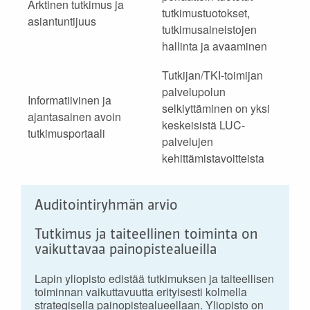
Arktinen tutkimus ja
tutkimustuotokset,
asiantuntijuus
tutkimusaineistojen
hallinta ja avaaminen
Tutkijan/TKI-toimijan
palvelupolun
Informatiivinen ja
selkiyttäminen on yksi
ajantasainen avoin
keskeisistä LUC-
tutkimusportaali
palvelujen
kehittämistavoitteista
Auditointiryhmän arvio
Tutkimus ja taiteellinen toiminta on
vaikuttavaa painopistealueilla
Lapin yliopisto edistää tutkimuksen ja taiteellisen
toiminnan vaikuttavuutta erityisesti kolmella
strategisella painopistealueellaan. Yliopisto on