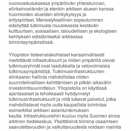
vuorovaikutuksessa ympäröivän yhteiskunnan,
elinkeinoelämän ja etenkin arktisen alueen kanssa
huomioiden alueiden elinkykyisyys ja
erityspiirteet. Menestyksellinen sopeutuminen
edellyttää tutkimusta muutoksesta kestävän
kulttuurisen, sosiaalisen, taloudellisen ja ekologisen
kehityksen edistämiseksi arktisessa
toimintaympäristössä.
Yliopiston tieteenalakohtaiset kansainvälisesti
merkittävät infrastruktuurit ja niiden ympärillä olevat
tutkimusryhmät ovat laadukkaita ja vetovoimaisia
tutkimusympäristöjä. Tutkimusinfrastruktuurien
elinkaaren hallinta mahdollistaa niiden
suunnitelmallisen kehittämisen ja pitkän aikavälin
investointisuunnittelun. Yliopistolla on käytössä
ajantasaiset ja tehokkaasti hyödynnetyt
tutkimusinfrastruktuurit ja niitä tukevat palvelut, jotka
mahdollistavat myös uutta kaupallista toimintaa
esimerkiksi arktisen asiantuntemuksen
kautta. Infrastruktuureihin kuuluu myös Suomen ainoa
arktinen tiedekeskus. Yksittäisinä toimina osaamisen
saavutettavuuden ja vaikuttavuudesta voidaan mainita