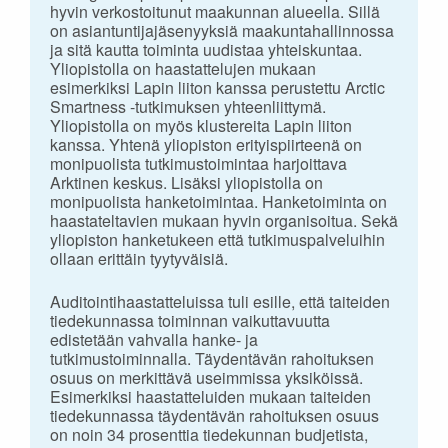
hyvin verkostoitunut maakunnan alueella. Sillä
on asiantuntijajäsenyyksiä maakuntahallinnossa
ja sitä kautta toiminta uudistaa yhteiskuntaa.
Yliopistolla on haastattelujen mukaan
esimerkiksi Lapin liiton kanssa perustettu Arctic
Smartness -tutkimuksen yhteenliittymä.
Yliopistolla on myös klustereita Lapin liiton
kanssa. Yhtenä yliopiston erityispiirteenä on
monipuolista tutkimustoimintaa harjoittava
Arktinen keskus. Lisäksi yliopistolla on
monipuolista hanketoimintaa. Hanketoiminta on
haastateltavien mukaan hyvin organisoitua. Sekä
yliopiston hanketukeen että tutkimuspalveluihin
ollaan erittäin tyytyväisiä.
Auditointihaastatteluissa tuli esille, että taiteiden
tiedekunnassa toiminnan vaikuttavuutta
edistetään vahvalla hanke- ja
tutkimustoiminnalla. Täydentävän rahoituksen
osuus on merkittävä useimmissa yksiköissä.
Esimerkiksi haastatteluiden mukaan taiteiden
tiedekunnassa täydentävän rahoituksen osuus
on noin 34 prosenttia tiedekunnan budjetista,