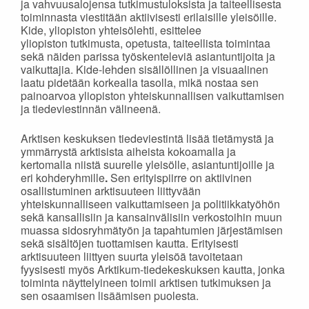
ja vahvuusalojensa tutkimustuloksista ja taiteellisesta
toiminnasta viestitään aktiivisesti erilaisille yleisöille.
Kide, yliopiston yhteisölehti, esittelee
yliopiston tutkimusta, opetusta, taiteellista toimintaa
sekä näiden parissa työskenteleviä asiantuntijoita ja
vaikuttajia. Kide-lehden sisällöllinen ja visuaalinen
laatu pidetään korkealla tasolla, mikä nostaa sen
painoarvoa yliopiston yhteiskunnallisen vaikuttamisen
ja tiedeviestinnän välineenä.
Arktisen keskuksen tiedeviestintä lisää tietämystä ja
ymmärrystä arktisista aiheista kokoamalla ja
kertomalla niistä suurelle yleisölle, asiantuntijoille ja
eri kohderyhmille
.
Sen erityispiirre on aktiivinen
osallistuminen arktisuuteen liittyvään
yhteiskunnalliseen vaikuttamiseen ja politiikkatyöhön
sekä kansallisiin ja kansainvälisiin verkostoihin muun
muassa sidosryhmätyön ja tapahtumien järjestämisen
sekä sisältöjen tuottamisen kautta. Erityisesti
arktisuuteen liittyen suurta yleisöä tavoitetaan
fyysisesti myös Arktikum-tiedekeskuksen kautta, jonka
toiminta näyttelyineen toimii arktisen tutkimuksen ja
sen osaamisen lisäämisen puolesta.