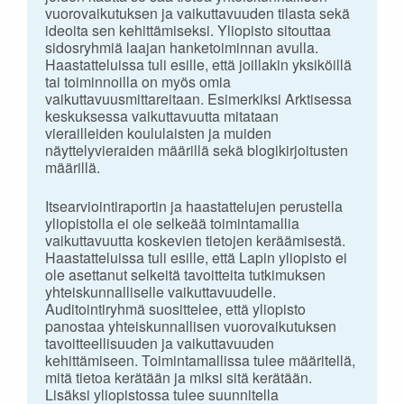
vuorovaikutuksen ja vaikuttavuuden tilasta sekä
ideoita sen kehittämiseksi. Yliopisto sitouttaa
sidosryhmiä laajan hanketoiminnan avulla.
Haastatteluissa tuli esille, että joillakin yksiköillä
tai toiminnoilla on myös omia
vaikuttavuusmittareitaan. Esimerkiksi Arktisessa
keskuksessa vaikuttavuutta mitataan
vierailleiden koululaisten ja muiden
näyttelyvieraiden määrillä sekä blogikirjoitusten
määrillä.
Itsearviointiraportin ja haastattelujen perustella
yliopistolla ei ole selkeää toimintamallia
vaikuttavuutta koskevien tietojen keräämisestä.
Haastatteluissa tuli esille, että Lapin yliopisto ei
ole asettanut selkeitä tavoitteita tutkimuksen
yhteiskunnalliselle vaikuttavuudelle.
Auditointiryhmä suosittelee, että yliopisto
panostaa yhteiskunnallisen vuorovaikutuksen
tavoitteellisuuden ja vaikuttavuuden
kehittämiseen. Toimintamallissa tulee määritellä,
mitä tietoa kerätään ja miksi sitä kerätään.
Lisäksi yliopistossa tulee suunnitella