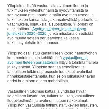
Yliopisto edistää vastuullista avoimen tiedon ja
tutkimuksen yhteiskunnallista hyödyntämistä ja
saatavuutta mm. noudattamalla avoimen tieteen ja
tutkimuksen kansallisia ja kansainvälisiä periaatteita,
vaatimuksia, linjauksia ja suosituksia. Yliopisto on
allekirjoittanut
Avoimen tieteen ja tutkimuksen
julistuksen 2020–2025
, jonka missiona on edistää
avoimuutta tieteen perusarviona kaikessa
tutkimusyhteisön toiminnassa.
Yliopisto osallistuu kansalliseen koordinaatiotyöhön
kommentoimalla ja kehittämällä
vastuullisen ja
avoimen tieteen periaatteisiin
liittyviä toimintamalleja
ja käytänteitä. Yliopisto saattaa tieteellisen tai
taiteellisen tutkimusprosessin tuotokset avoimiksi
rinnakkaistallentamalla, kun se on julkaisukanavan
ehdot huomioon ottaen mahdollista.
Vastuullinen tutkimus kattaa ja yhdistää hyvän
tieteellisen käytännön, tutkimusetiikan, vastuullisen
tiedeviestinnän ja avoimen tieteen näkökulmat.
Yliopiston vastuullista tutkimusta tukevien linjausten,