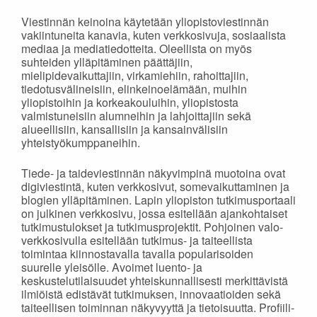
Viestinnän keinoina käytetään yliopistoviestinnän
vakiintuneita kanavia, kuten verkkosivuja, sosiaalista
mediaa ja mediatiedotteita. Oleellista on myös
suhteiden ylläpitäminen päättäjiin,
mielipidevaikuttajiin, virkamiehiin, rahoittajiin,
tiedotusvälineisiin, elinkeinoelämään, muihin
yliopistoihin ja korkeakouluihin, yliopistosta
valmistuneisiin alumneihin ja lahjoittajiin sekä
alueellisiin, kansallisiin ja kansainvälisiin
yhteistyökumppaneihin.
Tiede- ja taideviestinnän näkyvimpinä muotoina ovat
digiviestintä, kuten verkkosivut, somevaikuttaminen ja
blogien ylläpitäminen. Lapin yliopiston tutkimusportaali
on julkinen verkkosivu, jossa esitellään ajankohtaiset
tutkimustulokset ja tutkimusprojektit. Pohjoinen valo-
verkkosivulla esitellään tutkimus- ja taiteellista
toimintaa kiinnostavalla tavalla popularisoiden
suurelle yleisölle. Avoimet luento- ja
keskustelutilaisuudet yhteiskunnallisesti merkittävistä
ilmiöistä edistävät tutkimuksen, innovaatioiden sekä
taiteellisen toiminnan näkyvyyttä ja tietoisuutta. Profiili-