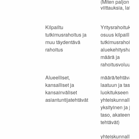
(Miten paljon
viittauksia, latau
Kilpailtu
Yritysrahoituksen
tutkimusrahoitus ja
osuus kilpaillusta
muu täydentävä
tutkimusrahoituks
rahoitus
aluekehityshank
määrä ja
rahoitusvoluumi
Alueelliset,
määrä/tehtävän
kansalliset ja
laatuun ja tasoon 
kansainväliset
luokitukseen (esi
asiantuntijatehtävät
yhteiskunnallinen
yksityinen ja julk
taso, akateemiset
tehtävät)
yhteiskunnalliset