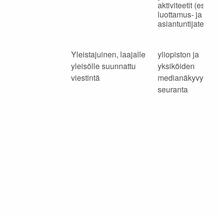
aktiviteetit (esim.
luottamus- ja
asiantuntijatehtäv
Yleistajuinen, laajalle
yliopiston ja
yleisölle suunnattu
yksiköiden
viestintä
medianäkyvyys j
seuranta