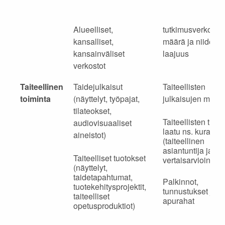
Alueelliset,
tutkimusverkosto
kansalliset,
määrä ja niiden
kansainväliset
laajuus
verkostot
Taiteellinen
Taidejulkaisut
Taiteellisten
toiminta
(näyttelyt, työpajat,
julkaisujen määr
tilateokset,
Taiteellisten tuot
audiovisuaaliset
laatu ns. kuratoint
aineistot)
(taiteellinen
asiantuntija ja
Taiteelliset tuotokset
vertaisarviointi)
(näyttelyt,
taidetapahtumat,
Palkinnot,
tuotekehitysprojektit,
tunnustukset ja
taiteelliset
apurahat
opetusproduktiot)