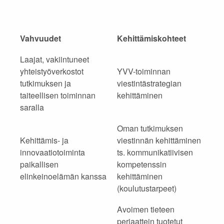
Vahvuudet
Kehittämiskohteet
Laajat, vakiintuneet
yhteistyöverkostot
YVV-toiminnan
tutkimuksen ja
viestintästrategian
taiteellisen toiminnan
kehittäminen
saralla
Oman tutkimuksen
Kehittämis- ja
viestinnän kehittäminen
innovaatiotoiminta
ts. kommunikatiivisen
paikallisen
kompetenssin
elinkeinoelämän kanssa
kehittäminen
(koulutustarpeet)
Avoimen tieteen
periaattein tuotetut