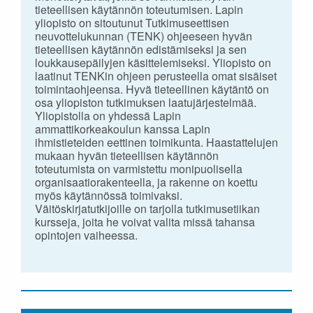
tieteellisen käytännön toteutumisen. Lapin
yliopisto on sitoutunut Tutkimuseettisen
neuvottelukunnan (TENK) ohjeeseen hyvän
tieteellisen käytännön edistämiseksi ja sen
loukkausepäilyjen käsittelemiseksi. Yliopisto on
laatinut TENKin ohjeen perusteella omat sisäiset
toimintaohjeensa. Hyvä tieteellinen käytäntö on
osa yliopiston tutkimuksen laatujärjestelmää.
Yliopistolla on yhdessä Lapin
ammattikorkeakoulun kanssa Lapin
ihmistieteiden eettinen toimikunta. Haastattelujen
mukaan hyvän tieteellisen käytännön
toteutumista on varmistettu monipuolisella
organisaatiorakenteella, ja rakenne on koettu
myös käytännössä toimivaksi.
Väitöskirjatutkijoille on tarjolla tutkimusetiikan
kursseja, joita he voivat valita missä tahansa
opintojen vaiheessa.