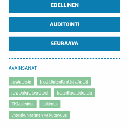
EDELLINEN
AUDITOINTI
SEURAAVA
AVAINSANAT
avoin tiede
hyvät tieteelliset käytännöt
strategiset tavoitteet
taiteellinen toiminta
TKI-toiminta
tutkimus
yhteiskunnallinen vaikuttavuus