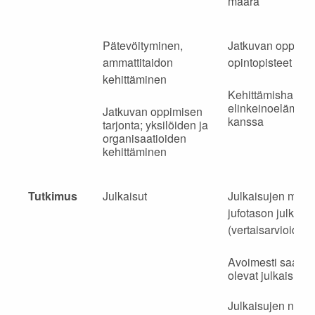
määrä
Pätevöityminen,
Jatkuvan oppimi
ammattitaidon
opintopisteet
kehittäminen
Kehittämishankk
elinkeinoelämän
Jatkuvan oppimisen
kanssa
tarjonta; yksilöiden ja
organisaatioiden
kehittäminen
Tutkimus
Julkaisut
Julkaisujen määr
jufotason julkaisu
(vertaisarvioidut)
Avoimesti saatavi
olevat julkaisut
Julkaisujen näky