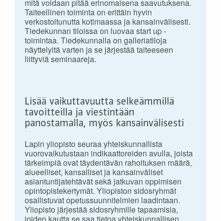
mitä voidaan pitää erinomaisena saavutuksena.
Taiteellinen toiminta on erittäin hyvin
verkostoitunutta kotimaassa ja kansainvälisesti.
Tiedekunnan tiloissa on luovaa start up -
toimintaa. Tiedekunnalla on galleriatiloja
näyttelyitä varten ja se järjestää taiteeseen
liittyviä seminaareja.
Lisää vaikuttavuutta selkeämmillä
tavoitteilla ja viestintään
panostamalla, myös kansainvälisesti
Lapin yliopisto seuraa yhteiskunnallista
vuorovaikutustaan indikaattoreiden avulla, joista
tärkeimpiä ovat täydentävän rahoituksen määrä,
alueelliset, kansalliset ja kansainväliset
asiantuntijatehtävät sekä jatkuvan oppimisen
opintopistekertymät. Yliopiston sidosryhmät
osallistuvat opetussuunnitelmien laadintaan.
Yliopisto järjestää sidosryhmille tapaamisia,
joiden kautta se saa tietoa yhteiskunnallisen