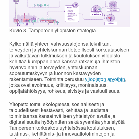
Kuvio 3. Tampereen yliopiston strategia.
Kytkemällä yhteen vahvuusalojensa tekniikan,
terveyden ja yhteiskunnan tieteellisesti korkeatasoisen
ja vaikuttavan tutkimuksen ja koulutuksen yliopisto
kehittää kumppaniensa kanssa ratkaisuja ihmisten
hyvinvoinnin ja terveyden, yhteiskunnan
sopeutumiskyvyn ja luonnon kestävyyden
rakentamiseen. Toiminta perustuu
yliopiston arvoihin
,
jotka ovat avoimuus, kriittisyys, moninaisuus,
oppijalähtöisyys, rohkeus, sivistys ja vastuullisuus.
Yliopisto toimii ekologisesti, sosiaalisesti ja
taloudellisesti kestävästi, kehittää ja uudistaa
toimintaansa kansainvälisen yhteistyön avulla ja
digitaalisuutta hyödyntäen sekä syventää yhteistyötä
Tampereen korkeakouluyhteisössä koulutuksen,
tutkimus-, kehittämis- ja innovaatiotoimintojen ja