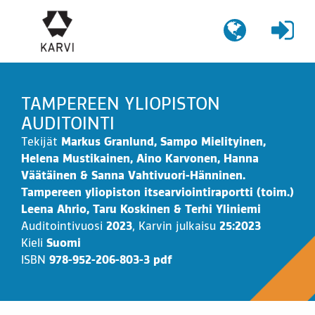
Siirry
sisältöön
TAMPEREEN YLIOPISTON
AUDITOINTI
Tekijät
Markus Granlund, Sampo Mielityinen,
Helena Mustikainen, Aino Karvonen, Hanna
Väätäinen & Sanna Vahtivuori-Hänninen.
Tampereen yliopiston itsearviointiraportti (toim.)
Leena Ahrio, Taru Koskinen & Terhi Yliniemi
Auditointivuosi
2023
,
Karvin julkaisu
25:2023
Kieli
Suomi
ISBN
978-952-206-803-3 pdf