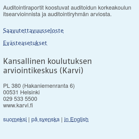
Auditointiraportit koostuvat auditoidun korkeakoulun
itsearvioinnista ja auditointiryhmän arviosta.
Saavutettavuusseloste
Evästeasetukset
Kansallinen koulutuksen
arviointikeskus (Karvi)
PL 380 (Hakaniemenranta 6)
00531 Helsinki
029 533 5500
www.karvi.fi
suomeksi
|
på svenska
|
in English