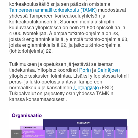
korkeakoulusäätiö sr ja sen pääosin omistama
Tampereen ammattikorkeakoulu (TAMK)
muodostavat
yhdessä Tampereen korkeakouluyhteisön ja
korkeakoulukonsernin. Suomen monialaisimpiin
kuuluvassa yliopistossa on noin 21 500 opiskelijaa ja
4 000 työntekijää. Alempia tutkinto-ohjelmia on 28,
joista 3 englanninkielisiä, ylempiä tutkinto-ohjelmia 63,
joista englanninkielisiä 22, ja jatkotutkinto-ohjelmia
(tohtoriohjelmia) 22.
Tutkimuksen ja opetuksen järjestävät seitsemän
tiedekuntaa. Yliopisto koordinoi
Porin
ja
Seinäjoen
yliopistokeskusten toimintaa. Lisäksi yliopistossa toimii
perus- ja lukio-opetusta antava Tampereen
normaalikoulu ja kansallinen
Tietoarkisto
(FSD).
Tukipalvelut on järjestetty osin yhdessä TAMKin
kanssa konsernitasoisesti.