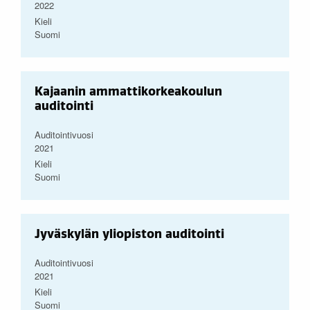
2022
Kieli
Suomi
Kajaanin ammattikorkeakoulun
auditointi
Auditointivuosi
2021
Kieli
Suomi
Jyväskylän yliopiston auditointi
Auditointivuosi
2021
Kieli
Suomi