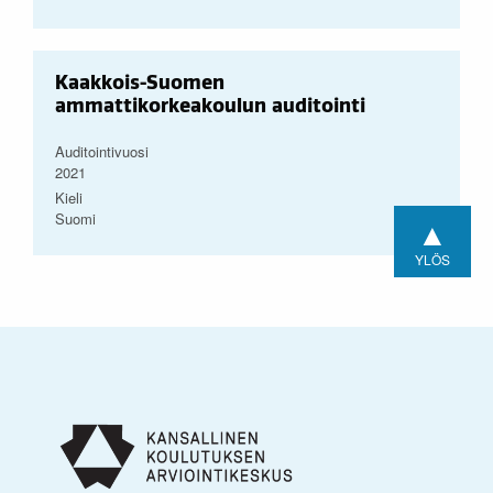
Kaakkois-Suomen
ammattikorkeakoulun auditointi
Auditointivuosi
2021
Kieli
Suomi
▲
YLÖS