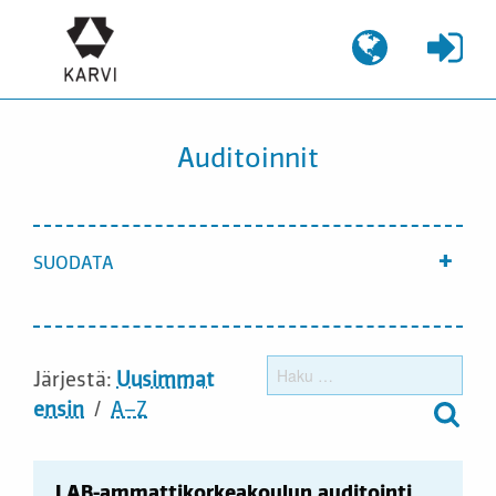
Siirry
sisältöön
Auditoinnit
SUODATA
Näyt
Haku
Järjestä:
Uusimmat
ensin
A–Z
LAB-ammattikorkeakoulun auditointi