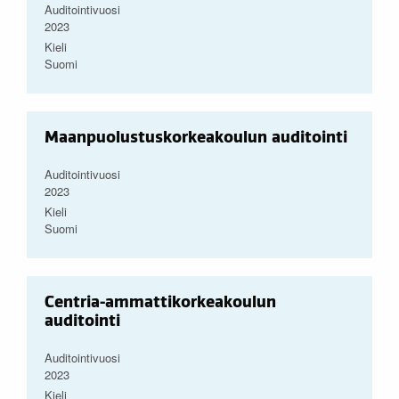
Auditointivuosi
2023
Kieli
Suomi
Maanpuolustuskorkeakoulun auditointi
Auditointivuosi
2023
Kieli
Suomi
Centria-ammattikorkeakoulun
auditointi
Auditointivuosi
2023
Kieli