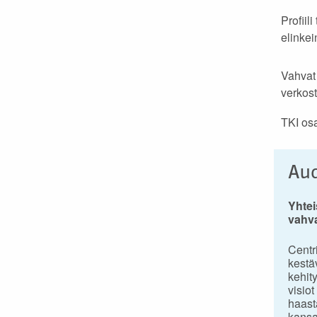
Profiil
elinke
Vahvat 
verkost
TKI os
Aud
Yhtei
vahva
Centr
kestä
kehit
visiot
haast
kansa