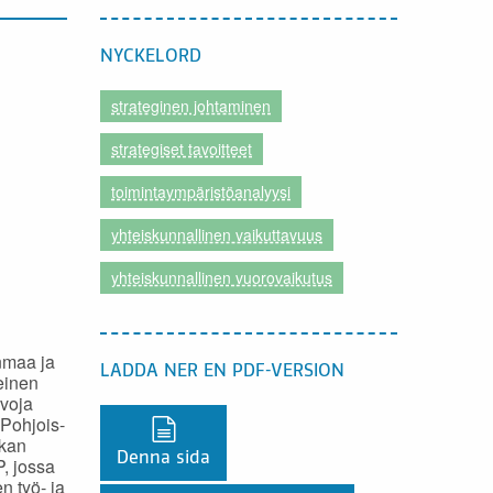
NYCKELORD
strateginen johtaminen
strategiset tavoitteet
toimintaympäristöanalyysi
yhteiskunnallinen vaikuttavuus
yhteiskunnallinen vuorovaikutus
nmaa ja
LADDA NER EN PDF-VERSION
einen
hvoja
 Pohjois-
Ladda ner en PDF-version,
skan
Denna sida
, jossa
n työ- ja