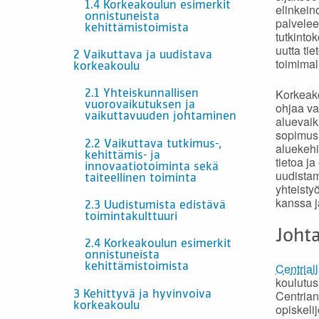
1.4 Korkeakoulun esimerkit
elinkein
onnistuneista
palvelee
kehittämistoimista
tutkinto
uutta ti
2 Vaikuttava ja uudistava
toimimal
korkeakoulu
Korkeako
2.1 Yhteiskunnallisen
ohjaa va
vuorovaikutuksen ja
vaikuttavuuden johtaminen
aluevaik
sopimus.
2.2 Vaikuttava tutkimus-,
aluekehi
kehittämis- ja
tietoa j
innovaatiotoiminta sekä
uudistam
taiteellinen toiminta
yhteisty
kanssa j
2.3 Uudistumista edistävä
toimintakulttuuri
Johta
2.4 Korkeakoulun esimerkit
onnistuneista
Centrial
kehittämistoimista
koulutus
Centrian
3 Kehittyvä ja hyvinvoiva
korkeakoulu
opiskeli