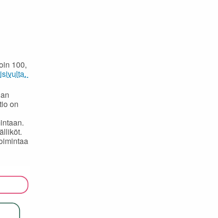
oin 100,
isivulta.
nan
tio on
mintaan.
lliköt.
toimintaa