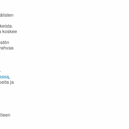
älisten
keista.
ka koskee
östön
 vahvaa
-
essa
,
eita ja
lleen