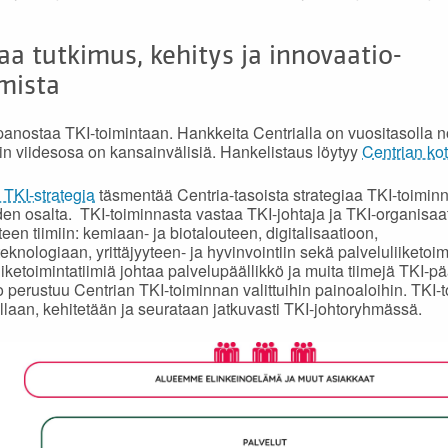
a tutkimus, kehitys ja innovaatio-
mista
panostaa TKI-toimintaan. Hankkeita Centrialla on vuositasolla n
oin viidesosa on kansainvälisiä. Hankelistaus löytyy
Centrian kot
 TKI-strategia
täsmentää Centria-tasoista strategiaa TKI-toimin
iden osalta. TKI-toiminnasta vastaa TKI-johtaja ja TKI-organisaa
iteen tiimiin: kemiaan- ja biotalouteen, digitalisaatioon,
teknologiaan, yrittäjyyteen- ja hyvinvointiin sekä palveluliiketoi
iketoimintatiimiä johtaa palvelupäällikkö ja muita tiimejä TKI-pää
o perustuu Centrian TKI-toiminnan valittuihin painoaloihin. TKI-
llaan, kehitetään ja seurataan jatkuvasti TKI-johtoryhmässä.