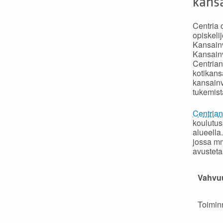
kans
Centria 
opiskeli
Kansainv
Kansainv
Centrian
kotikans
kansainv
tukemist
Centrian
koulutus
alueella
jossa mm
avusteta
Vahvu
Toimin