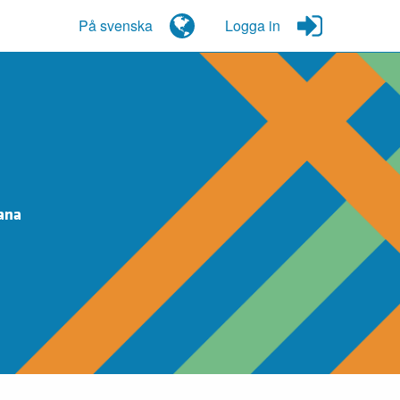
På svenska
Logga in
ana