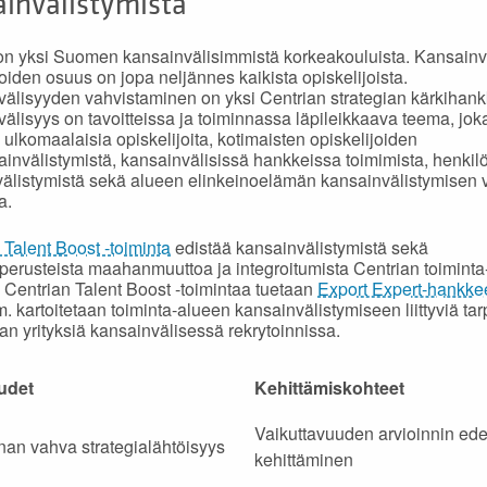
ainvälistymistä
on yksi Suomen kansainvälisimmistä korkeakouluista. Kansainv
joiden osuus on jopa neljännes kaikista opiskelijoista.
älisyyden vahvistaminen on yksi Centrian strategian kärkihank
älisyys on tavoitteissa ja toiminnassa läpileikkaava teema, jo
 ulkomaalaisia opiskelijoita, kotimaisten opiskelijoiden
ainvälistymistä, kansainvälisissä hankkeissa toimimista, henkil
älistymistä sekä alueen elinkeinoelämän kansainvälistymisen
a.
 Talent Boost -toiminta
edistää kansainvälistymistä sekä
perusteista maahanmuuttoa ja integroitumista Centrian toiminta
. Centrian Talent Boost -toimintaa tuetaan
Export Expert-hankke
. kartoitetaan toiminta-alueen kansainvälistymiseen liittyviä tarp
an yrityksiä kansainvälisessä rekrytoinnissa.
udet
Kehittämiskohteet
Vaikuttavuuden arvioinnin ede
nan vahva strategialähtöisyys
kehittäminen