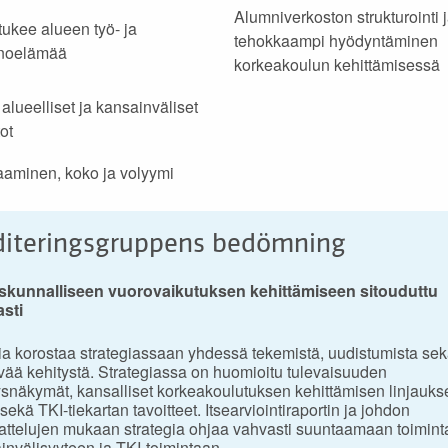
Alumniverkoston strukturointi 
i tukee alueen työ- ja
tehokkaampi hyödyntäminen
inoelämää
korkeakoulun kehittämisessä
alueelliset ja kansainväliset
ot
aaminen, koko ja volyymi
iteringsgruppens bedömning
skunnalliseen vuorovaikutuksen kehittämiseen sitouduttu
sti
ia korostaa strategiassaan yhdessä tekemistä, uudistumista se
vää kehitystä. Strategiassa on huomioitu tulevaisuuden
ysnäkymät, kansalliset korkeakoulutuksen kehittämisen linjaukse
 sekä TKI-tiekartan tavoitteet. Itsearviointiraportin ja johdon
attelujen mukaan strategia ohjaa vahvasti suuntaamaan toimint
invälisyyteen ja TKI-toimintaan.