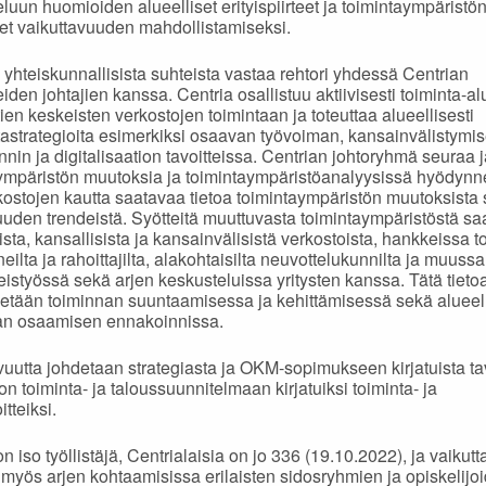
eluun huomioiden alueelliset erityispiirteet ja toimintaympäristö
t vaikuttavuuden mahdollistamiseksi.
 yhteiskunnallisista suhteista vastaa rehtori yhdessä Centrian
eiden johtajien kanssa. Centria osallistuu aktiivisesti toiminta-a
en keskeisten verkostojen toimintaan ja toteuttaa alueellisesti
strategioita esimerkiksi osaavan työvoiman, kansainvälistymis
nnin ja digitalisaation tavoitteissa. Centrian johtoryhmä seuraa j
ympäristön muutoksia ja toimintaympäristöanalyysissä hyödynn
ostojen kautta saatavaa tietoa toimintaympäristön muutoksista
uuden trendeistä. Syötteitä muuttuvasta toimintaympäristöstä s
ista, kansallisista ja kansainvälisistä verkostoista, hankkeissa to
ilta ja rahoittajilta, alakohtaisilta neuvottelukunnilta ja muussa
teistyössä sekä arjen keskusteluissa yritysten kanssa. Tätä tieto
tään toiminnan suuntaamisessa ja kehittämisessä sekä alueel
van osaamisen ennakoinnissa.
vuutta johdetaan strategiasta ja OKM-sopimukseen kirjatuista tav
on toiminta- ja taloussuunnitelmaan kirjatuiksi toiminta- ja
itteiksi.
n iso työllistäjä, Centrialaisia on jo 336 (19.10.2022), ja vaikutt
myös arjen kohtaamisissa erilaisten sidosryhmien ja opiskelijo