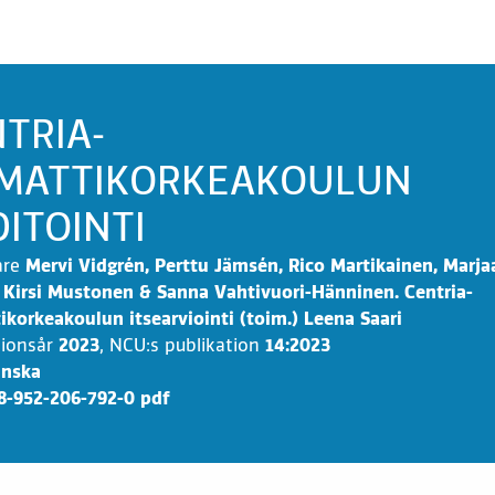
TRIA-
MATTIKORKEAKOULUN
ITOINTI
are
Mervi Vidgrén, Perttu Jämsén, Rico Martikainen, Marja
 Kirsi Mustonen & Sanna Vahtivuori-Hänninen. Centria-
korkeakoulun itsearviointi (toim.) Leena Saari
tionsår
2023
,
NCU:s publikation
14:2023
inska
8-952-206-792-0 pdf