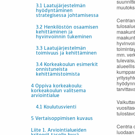
suunnitt
3.1 Laatujärjestelmän
muutokse
hyödyntäminen
strategisessa johtamisessa
Centrian
tulosalu
3.2 Henkilöstön osaamisen
maakunti
kehittäminen ja
maakunta
hyvinvoinnin tukeminen
hyvinvoi
toiminta
3.3 Laatujärjestelmän
toimivuus ja kehittäminen
mm. verk
tulevais
3.4 Korkeakoulun esimerkit
alueellis
onnistuneista
kumppane
kehittämistoimista
yritysyh
hyödynne
4 Oppiva korkeakoulu:
tarvitta
korkeakoulun valitsema
arviointialue
Vaikutta
vuositas
4.1 Koulutusvienti
tulostavo
5 Vertaisoppimisen kuvaus
Centria o
Liite 1. Arviointialueiden
luodaan 