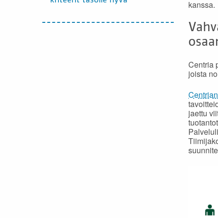
kriteerit tasolle hyvä
kanssa.
Vahva
osaa
Centria 
joista n
Centrian
tavoitte
jaettu vi
tuotanto
Palveluli
Tiimijak
suunnite