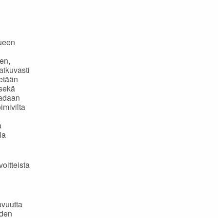
n
lueen
en,
atkuvasti
etään
 sekä
aadaan
imivilta
a
la
oitteista
avuutta
iden