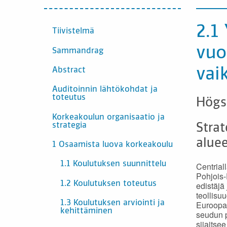
INNEHÅLL
2.1
Tiivistelmä
vuo
Sammandrag
vai
Abstract
Auditoinnin lähtökohdat ja
toteutus
Högs
Korkeakoulun organisaatio ja
strategia
Stra
aluee
1 Osaamista luova korkeakoulu
1.1 Koulutuksen suunnittelu
Centria
Pohjois-
1.2 Koulutuksen toteutus
edistäjä
teollisu
Euroopan
1.3 Koulutuksen arviointi ja
kehittäminen
seudun p
sijaitsee