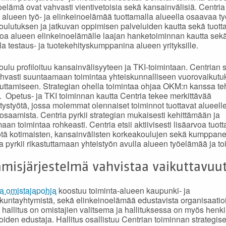
oelämä ovat vahvasti vientivetoisia sekä kansainvälisiä. Centria
 alueen työ- ja elinkeinoelämää tuottamalla alueella osaavaa 
koulutuksen ja jatkuvan oppimisen palveluiden kautta sekä tuott
etoa alueen elinkeinoelämälle laajan hanketoiminnan kautta sek
la testaus- ja tuotekehityskumppanina alueen yrityksille.
ulu profiloituu kansainvälisyyteen ja TKI-toimintaan. Centrian s
hvasti suuntaamaan toimintaa yhteiskunnalliseen vuorovaikutu
uttamiseen. Strategian ohella toimintaa ohjaa OKM:n kanssa te
 Opetus- ja TKI toiminnan kautta Centria tekee merkittävää
tystyötä, jossa molemmat olennaiset toiminnot tuottavat alueelle
a osaamista. Centria pyrkii strategian mukaisesti kehittämään ja
aan toimintaa rohkeasti. Centria etsii aktiivisesti lisäarvoa tuot
ötä kotimaisten, kansainvälisten korkeakoulujen sekä kumppan
a pyrkii rikastuttamaan yhteistyön avulla alueen työelämää ja to
misjärjestelmä vahvistaa vaikuttavuu
la omistajapohja
koostuu toiminta-alueen kaupunki- ja
kuntayhtymistä, sekä elinkeinoelämää edustavista organisaatioi
 hallitus on omistajien valitsema ja hallituksessa on myös henki
joiden edustaja. Hallitus osallistuu Centrian toiminnan strategis