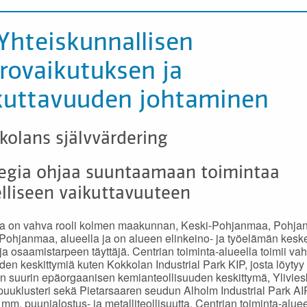
 Yhteiskunnallisen
rovaikutuksen ja
kuttavuuden johtaminen
kolans självvärdering
tegia ohjaa suuntaamaan toimintaa
lliseen vaikuttavuuteen
lla on vahva rooli kolmen maakunnan, Keski-Pohjanmaa, Pohja
Pohjanmaa, alueella ja on alueen elinkeino- ja työelämän kesk
 ja osaamistarpeen täyttäjä. Centrian toiminta-alueella toimii va
uden keskittymiä kuten Kokkolan Industrial Park KIP, josta löytyy
 suurin epäorgaanisen kemianteollisuuden keskittymä, Ylivie
uuklusteri sekä Pietarsaaren seudun Alholm Industrial Park AIP
 mm. puunjalostus- ja metalliteollisuutta. Centrian toiminta-aluee