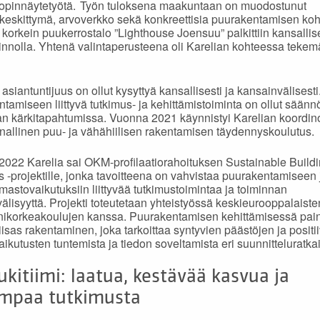
0 opinnäytetyötä. Työn tuloksena maakuntaan on muodostunut
eskittymä, arvoverkko sekä konkreettisia puurakentamisen koht
orkein puukerrostalo ”Lighthouse Joensuu” palkittiin kansallis
nnolla. Yhtenä valintaperusteena oli Karelian kohteessa tekem
asiantuntijuus on ollut kysyttyä kansallisesti ja kansainvälisesti
tamiseen liittyvä tutkimus- ja kehittämistoiminta on ollut säännö
lan kärkitapahtumissa. Vuonna 2021 käynnistyi Karelian koordi
nallinen puu- ja vähähiilisen rakentamisen täydennyskoulutus.
022 Karelia sai OKM-profilaatiorahoituksen Sustainable Build
s -projektille, jonka tavoitteena on vahvistaa puurakentamiseen
lmastovaikutuksiin liittyvää tutkimustoimintaa ja toiminnan
älisyyttä. Projekti toteutetaan yhteistyössä keskieurooppalaiste
ikorkeakoulujen kanssa. Puurakentamisen kehittämisessä pain
iisas rakentaminen, joka tarkoittaa syntyvien päästöjen ja positii
aikutusten tuntemista ja tiedon soveltamista eri suunnitteluratkai
ukitiimi: laatua, kestävää kasvua ja
empaa tutkimusta