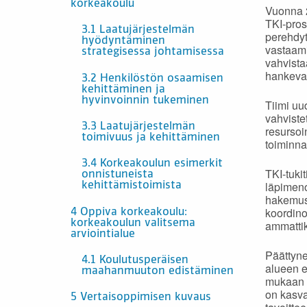
korkeakoulu
Vuonna 2
TKI-prose
3.1 Laatujärjestelmän
perehdyt
hyödyntäminen
vastaami
strategisessa johtamisessa
vahvista
hankeval
3.2 Henkilöstön osaamisen
kehittäminen ja
hyvinvoinnin tukeminen
Tiimi uu
vahviste
3.3 Laatujärjestelmän
resursoi
toimivuus ja kehittäminen
toiminna
3.4 Korkeakoulun esimerkit
TKI-tuki
onnistuneista
läpimeno
kehittämistoimista
hakemust
koordin
4 Oppiva korkeakoulu:
korkeakoulun valitsema
ammatti
arviointialue
Päättyne
4.1 Koulutusperäisen
alueen e
maahanmuuton edistäminen
mukaan v
on kasva
5 Vertaisoppimisen kuvaus