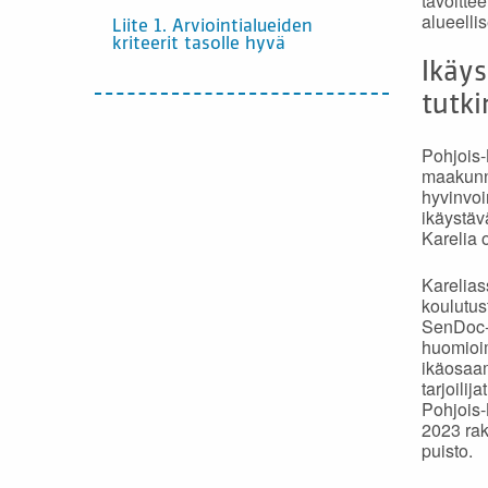
tavoitte
alueelli
Liite 1. Arviointialueiden
kriteerit tasolle hyvä
Ikäys
tutki
Pohjois-
maakunna
hyvinvoi
ikäystäv
Karelia 
Karelias
koulutus
SenDoc- 
huomioim
ikäosaam
tarjoilij
Pohjois-
2023 rak
puisto.