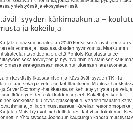
ena on kestävä TKI-toiminta, jossa vaikuttavuutta pystytään tek
sessa yhteistyössä ja ekosysteemissä.
tävällisyyden kärkimaakunta – koulutu
musta ja kokeiluja
Karjalan maakuntastrategian 2040 keskeisenä tavoitteena on v
n elinvoimaa ja lisätä asukkaiden hyvinvointia. Maakunnan
ntistrategian tavoitteena on, että Pohjois-Karjalasta tulee
ällisyyden sekä terveyden ja hyvinvoinnin edistämisen kärkima
on omassa strategiassaan sitoutunut tukemaan tätä tavoitetta.
sa on keskitytty ikäosaamisen ja ikäystävällisyyden TKI- ja
toimintaan sekä palveluiden kehittämiseen. Monissa hankkeiss
ja Silver Economy -hankkeissa, on kehitetty yritysten palveluja
aan ikääntyneiden asiakkaiden tarpeet. Kokeilujen kautta
inen konkretisoituu myös opiskelijoille. Väärien tilausten kahv
at ovat ihmisiä, joilla on muistisairaus. Karelian restonomiopiskeli
Karjalan Muisti ry ovat mahdollistaneet kahvilan toiminnan. Kev
ennettiin Yhteistyössä Joensuun kaupungin kanssa muistiystäv