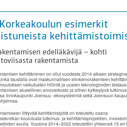
 Korkeakoulun esimerkit
istuneista kehittämistoimi
kentamisen edelläkävijä – kohti
toviisasta rakentamista
tamisen kehittäminen on ollut vuodesta 2014 alkaen strategin
 jonka taustalla ovat maakunnallisen elinkeinorakenteen kehittä
muutoksen vaikutusten hillintä ja uusien teknologioiden testaus
tamisen alueellinen arvoverkosto ja siihen kytkeytyvä tutkimus
 osa Innokaupunki Joensuu -ekosysteemiä sekä Joensuun kaup
ohjelmaa.
tamiseen liittyvää kehittämistyötä on toteutettu osana
tekniikan koulutusta tutkimus- ja kehittämisprojektien, investoin
etöiden avulla. Vuosina 2014–2022 toteutettiin yhteensä 15 eri