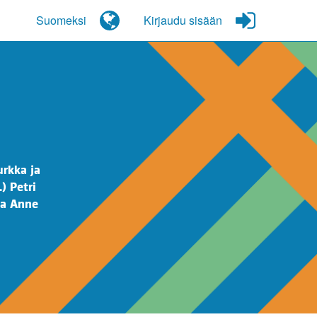
Suomeksi
Kirjaudu sisään
urkka ja
) Petri
ja Anne