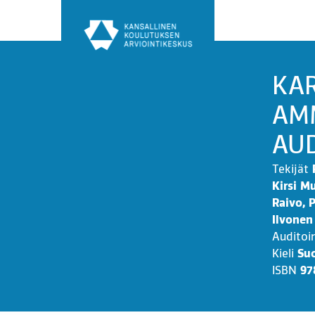
Siirry
sisältöön
KAR
AM
AUD
Tekijät
Kirsi M
Raivo, 
Ilvonen
Auditoi
Kieli
Su
ISBN
97