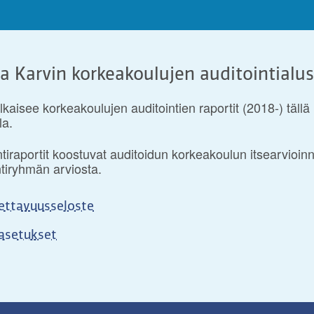
a Karvin korkeakoulujen auditointialu
lkaisee korkeakoulujen auditointien raportit (2018-) tällä
la.
ntiraportit koostuvat auditoidun korkeakoulun itsearvioinn
ntiryhmän arviosta.
ettavuusseloste
asetukset