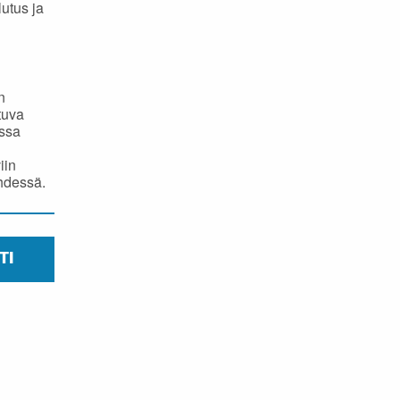
utus ja
n
tuva
:ssa
iin
hdessä.
TI