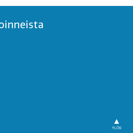
oinneista
▲
YLÖS