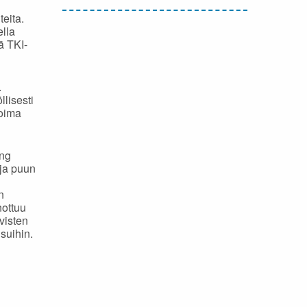
eita.
ella
ä TKI-
.
llisesti
noima
ing
 ja puun
n
ottuu
visten
suihin.