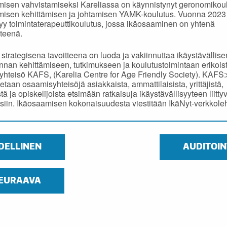
isen vahvistamiseksi Kareliassa on käynnistynyt geronomikoul
misen kehittämisen ja johtamisen YAMK-koulutus. Vuonna 2023
yy toimintaterapeuttikoulutus, jossa ikäosaaminen on yhtenä
teenä.
 strategisena tavoitteena on luoda ja vakiinnuttaa ikäystävällise
nnan kehittämiseen, tutkimukseen ja koulutustoimintaan erikois
hteisö KAFS, (Karelia Centre for Age Friendly Society). KAFS
taan osaamisyhteisöjä asiakkaista, ammattilaisista, yrittäjistä,
stä ja opiskelijoista etsimään ratkaisuja ikäystävällisyyteen liittyv
iin. Ikäosaamisen kokonaisuudesta viestitään IkäNyt-verkkole
DELLINEN
AUDITOIN
EURAAVA