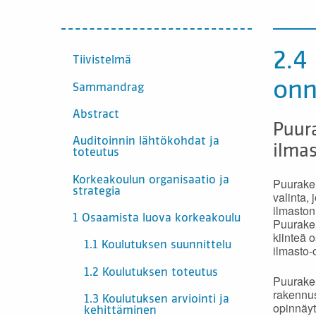
SISÄLTÖ
2.4
Tiivistelmä
onn
Sammandrag
Abstract
Puura
Auditoinnin lähtökohdat ja
ilmas
toteutus
Korkeakoulun organisaatio ja
Puuraken
strategia
valinta,
ilmaston
1 Osaamista luova korkeakoulu
Puuraken
kiinteä
1.1 Koulutuksen suunnittelu
ilmasto-
1.2 Koulutuksen toteutus
Puuraken
rakennus
1.3 Koulutuksen arviointi ja
opinnäyt
kehittäminen