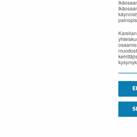
Ikäosaam
Ikäosaa
käynnist
painopis
Karelian
yhteisku
osaamisy
muodoste
kehittäji
kysymyks
E
S