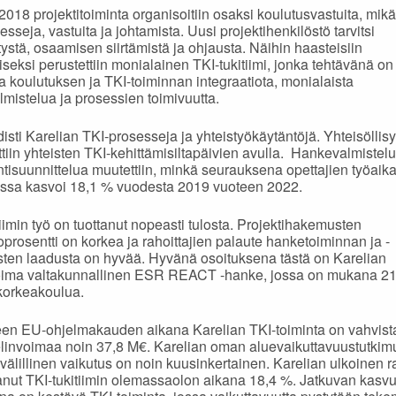
018 projektitoiminta organisoitiin osaksi koulutusvastuita, mikä
sseja, vastuita ja johtamista. Uusi projektihenkilöstö tarvitsi
ystä, osaamisen siirtämistä ja ohjausta. Näihin haasteisiin
seksi perustettiin monialainen TKI-tukitiimi, jonka tehtävänä on
a koulutuksen ja TKI-toiminnan integraatiota, monialaista
mistelua ja prosessien toimivuutta.
disti Karelian TKI-prosesseja ja yhteistyökäytäntöjä. Yhteisöllisy
ttiin yhteisten TKI-kehittämisiltapäivien avulla. Hankevalmistel
ntisuunnittelua muutettiin, minkä seurauksena opettajien työaika
ssa kasvoi 18,1 % vuodesta 2019 vuoteen 2022.
tiimin työ on tuottanut nopeasti tulosta. Projektihakemusten
prosentti on korkea ja rahoittajien palaute hanketoiminnan ja -
en laadusta on hyvää. Hyvänä osoituksena tästä on Karelian
oima valtakunnallinen ESR REACT -hanke, jossa on mukana 2
korkeakoulua.
en EU-ohjelmakauden aikana Karelian TKI-toiminta on vahvist
linvoimaa noin 37,8 M€. Karelian oman aluevaikuttavuustutki
älillinen vaikutus on noin kuusinkertainen. Karelian ulkoinen r
nut TKI-tukitiimin olemassaolon aikana 18,4 %. Jatkuvan kasvu