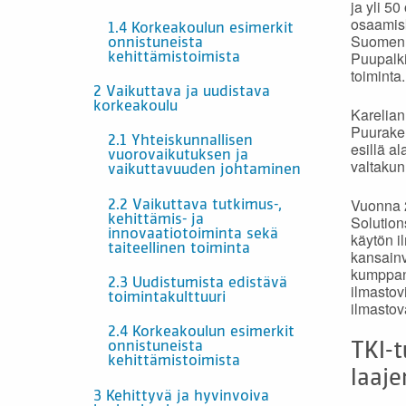
ja yli 5
osaamisk
1.4 Korkeakoulun esimerkit
Suomen k
onnistuneista
Puupalki
kehittämistoimista
toiminta.
2 Vaikuttava ja uudistava
korkeakoulu
Karelian 
Puuraken
2.1 Yhteiskunnallisen
esillä a
vuorovaikutuksen ja
valtakun
vaikuttavuuden johtaminen
Vuonna 2
2.2 Vaikuttava tutkimus-,
Solution
kehittämis- ja
innovaatiotoiminta sekä
käytön i
taiteellinen toiminta
kansainv
kumppan
2.3 Uudistumista edistävä
ilmastov
toimintakulttuuri
ilmastov
2.4 Korkeakoulun esimerkit
onnistuneista
TKI-t
kehittämistoimista
laaj
3 Kehittyvä ja hyvinvoiva