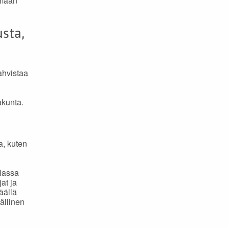
emään
sta,
ahvistaa
akunta.
a, kuten
ilassa
jat ja
äällä
ällinen