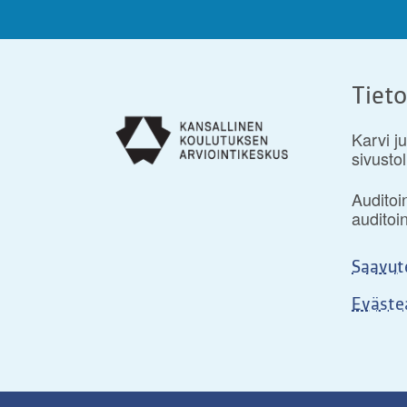
Tieto
Karvi ju
sivustol
Auditoi
auditoi
Saavut
Eväste