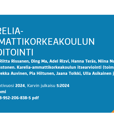
ELIA-
MATTIKORKEAKOULUN
ITOINTI
Riitta Rissanen, Ding Ma, Adel Rizvi, Hanna Teräs, Niina N
ustonen. Karelia-ammattikorkeakoulun itsearviointi (toim.
Pekka Auvinen, Pia Hiltunen, Jaana Tolkki, Ulla Asikainen 
ntivuosi
2024
,
Karvin julkaisu
5:2024
omi
8-952-206-838-5 pdf