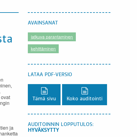
AVAINSANAT
jatkuva parantaminen
sta
kehittäminen
LATAA PDF-VERSIO
en
minen,
Lataa PDF-versio,
Lataa PDF-versio,
.
 ovat
Tämä sivu
Koko auditointi
ungin
AUDITOINNIN LOPPUTULOS:
tien ja
HYVÄKSYTTY
 hanketta