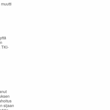
 muutti
yttä
un
 TKI-
1
anut
muksen
ahoitus
n sijaan