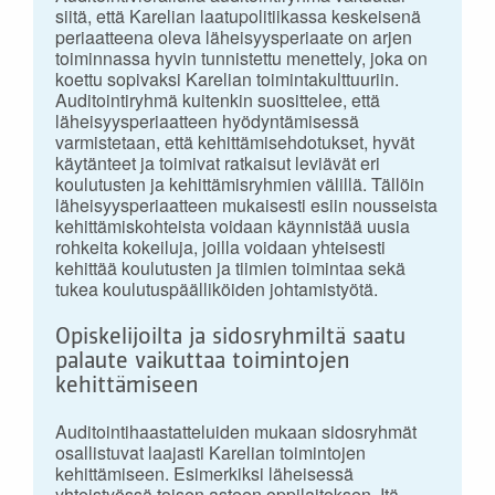
siitä, että Karelian laatupolitiikassa keskeisenä
periaatteena oleva läheisyysperiaate on arjen
toiminnassa hyvin tunnistettu menettely, joka on
koettu sopivaksi Karelian toimintakulttuuriin.
Auditointiryhmä kuitenkin suosittelee, että
läheisyysperiaatteen hyödyntämisessä
varmistetaan, että kehittämisehdotukset, hyvät
käytänteet ja toimivat ratkaisut leviävät eri
koulutusten ja kehittämisryhmien välillä. Tällöin
läheisyysperiaatteen mukaisesti esiin nousseista
kehittämiskohteista voidaan käynnistää uusia
rohkeita kokeiluja, joilla voidaan yhteisesti
kehittää koulutusten ja tiimien toimintaa sekä
tukea koulutuspäälliköiden johtamistyötä.
Opiskelijoilta ja sidosryhmiltä saatu
palaute vaikuttaa toimintojen
kehittämiseen
Auditointihaastatteluiden mukaan sidosryhmät
osallistuvat laajasti Karelian toimintojen
kehittämiseen. Esimerkiksi läheisessä
yhteistyössä toisen asteen oppilaitoksen, Itä-