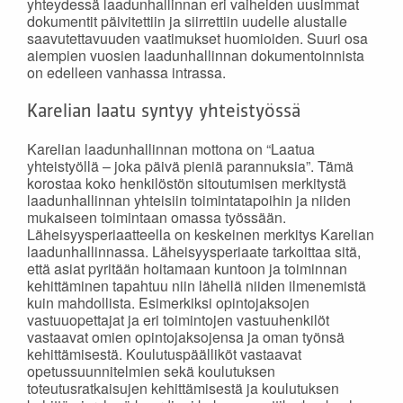
yhteydessä laadunhallinnan eri vaiheiden uusimmat
dokumentit päivitettiin ja siirrettiin uudelle alustalle
saavutettavuuden vaatimukset huomioiden. Suuri osa
aiempien vuosien laadunhallinnan dokumentoinnista
on edelleen vanhassa intrassa.
Karelian laatu syntyy yhteistyössä
Karelian laadunhallinnan mottona on “Laatua
yhteistyöllä – joka päivä pieniä parannuksia”. Tämä
korostaa koko henkilöstön sitoutumisen merkitystä
laadunhallinnan yhteisiin toimintatapoihin ja niiden
mukaiseen toimintaan omassa työssään.
Läheisyysperiaatteella on keskeinen merkitys Karelian
laadunhallinnassa. Läheisyysperiaate tarkoittaa sitä,
että asiat pyritään hoitamaan kuntoon ja toiminnan
kehittäminen tapahtuu niin lähellä niiden ilmenemistä
kuin mahdollista. Esimerkiksi opintojaksojen
vastuuopettajat ja eri toimintojen vastuuhenkilöt
vastaavat omien opintojaksojensa ja oman työnsä
kehittämisestä. Koulutuspäälliköt vastaavat
opetussuunnitelmien sekä koulutuksen
toteutusratkaisujen kehittämisestä ja koulutuksen