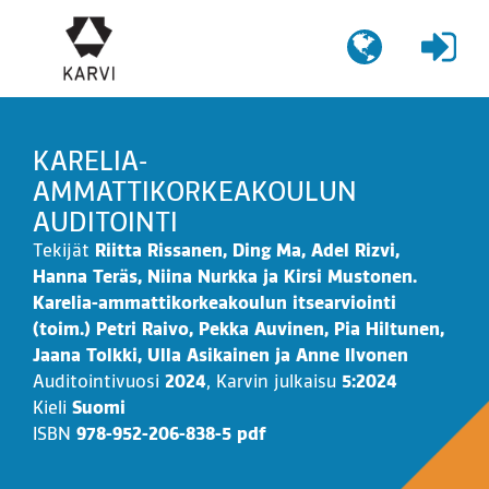
Siirry
sisältöön
KARELIA-
AMMATTIKORKEAKOULUN
AUDITOINTI
Tekijät
Riitta Rissanen, Ding Ma, Adel Rizvi,
Hanna Teräs, Niina Nurkka ja Kirsi Mustonen.
Karelia-ammattikorkeakoulun itsearviointi
(toim.) Petri Raivo, Pekka Auvinen, Pia Hiltunen,
Jaana Tolkki, Ulla Asikainen ja Anne Ilvonen
Auditointivuosi
2024
,
Karvin julkaisu
5:2024
Kieli
Suomi
ISBN
978-952-206-838-5 pdf