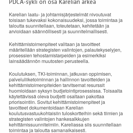
PDCA-sykli on osa Karelian arkea
Karelian laatu- ja johtamisjärjestelmät nivoutuvat
toisiaan tukevaksi kokonaisuudeksi, jossa toimintaa ja
taloutta suunnitellaan, toteutetaan, kehitetään ja
arvioidaan säännöllisesti ja suunnitelmallisesti.
Kehittämistoimenpiteet valitaan ja tavoitteet
määritellään strategisten valintojen, palautekyselyjen,
prosessien tehostamistarpeiden ja esimerkiksi
lainsäädännön muutosten perusteella.
Koulutuksen, TKI-toiminnan, jatkuvan oppimisen,
palveluliiketoiminnan ja hallinnon tavoitteiden ja
kehittämistoimenpiteiden tarvitsemat resurssit
huomioidaan syksyn budjetointiprosessissa. Toisaalta
käytettävissä oleva budjetti osaltaan pakottaa
priorisointiin. Sovitut kehittämistoimenpiteet ja
tavoitteet dokumentoidaan Karelian
koulutusvastuukohtaisiin tuloskortteihin sekä tiimien ja
strategisten valintojen hankesalkkujen
kehittämissuunnitelmiin. Kareliassa siis suunnitellaan
toimintaa ja taloutta samanaikaisesti.