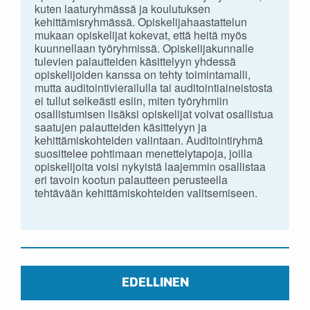
kuten laaturyhmässä ja koulutuksen
kehittämisryhmässä. Opiskelijahaastattelun
mukaan opiskelijat kokevat, että heitä myös
kuunnellaan työryhmissä. Opiskelijakunnalle
tulevien palautteiden käsittelyyn yhdessä
opiskelijoiden kanssa on tehty toimintamalli,
mutta auditointivierailulla tai auditointiaineistosta
ei tullut selkeästi esiin, miten työryhmiin
osallistumisen lisäksi opiskelijat voivat osallistua
saatujen palautteiden käsittelyyn ja
kehittämiskohteiden valintaan. Auditointiryhmä
suosittelee pohtimaan menettelytapoja, joilla
opiskelijoita voisi nykyistä laajemmin osallistaa
eri tavoin kootun palautteen perusteella
tehtävään kehittämiskohteiden valitsemiseen.
EDELLINEN