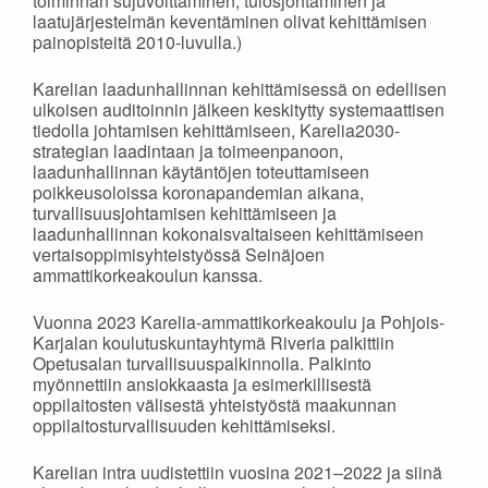
toiminnan sujuvoittaminen, tulosjohtaminen ja
laatujärjestelmän keventäminen olivat kehittämisen
painopisteitä 2010-luvulla.)
Karelian laadunhallinnan kehittämisessä on edellisen
ulkoisen auditoinnin jälkeen keskitytty systemaattisen
tiedolla johtamisen kehittämiseen, Karelia2030-
strategian laadintaan ja toimeenpanoon,
laadunhallinnan käytäntöjen toteuttamiseen
poikkeusoloissa koronapandemian aikana,
turvallisuusjohtamisen kehittämiseen ja
laadunhallinnan kokonaisvaltaiseen kehittämiseen
vertaisoppimisyhteistyössä Seinäjoen
ammattikorkeakoulun kanssa.
Vuonna 2023 Karelia-ammattikorkeakoulu ja Pohjois-
Karjalan koulutuskuntayhtymä Riveria palkittiin
Opetusalan turvallisuuspalkinnolla. Palkinto
myönnettiin ansiokkaasta ja esimerkillisestä
oppilaitosten välisestä yhteistyöstä maakunnan
oppilaitosturvallisuuden kehittämiseksi.
Karelian intra uudistettiin vuosina 2021–2022 ja siinä