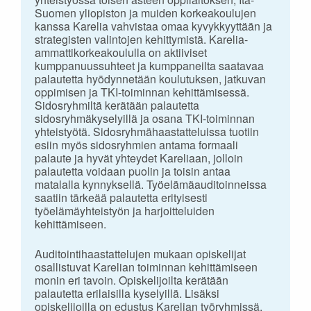
Suomen yliopiston ja muiden korkeakoulujen
kanssa Karelia vahvistaa omaa kyvykkyyttään ja
strategisten valintojen kehittymistä. Karelia-
ammattikorkeakoululla on aktiiviset
kumppanuussuhteet ja kumppaneilta saatavaa
palautetta hyödynnetään koulutuksen, jatkuvan
oppimisen ja TKI-toiminnan kehittämisessä.
Sidosryhmiltä kerätään palautetta
sidosryhmäkyselyillä ja osana TKI-toiminnan
yhteistyötä. Sidosryhmähaastatteluissa tuotiin
esiin myös sidosryhmien antama formaali
palaute ja hyvät yhteydet Kareliaan, jolloin
palautetta voidaan puolin ja toisin antaa
matalalla kynnyksellä. Työelämäauditoinneissa
saatiin tärkeää palautetta erityisesti
työelämäyhteistyön ja harjoitteluiden
kehittämiseen.
Auditointihaastattelujen mukaan opiskelijat
osallistuvat Karelian toiminnan kehittämiseen
monin eri tavoin. Opiskelijoilta kerätään
palautetta erilaisilla kyselyillä. Lisäksi
opiskelijoilla on edustus Karelian työryhmissä,