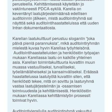
perusteella. Kehittämisessä käytetään jo
vakiintuneesti PDCA-sykliä. Karelia on
keventänyt laatujärjestelmäänsä edellisen
auditoinnin jälkeen, mistä auditointiryhmä sai
näyttöä sekä auditointihaastatteluissa että uuden
Intran dokumentaatiosta.
Karelian laatukulttuuri perustuu sloganiin ”joka
päivä pieniä parannuksia”, mikä auditointiryhmän
mielestä kuvaa hyvin Kareliaa työyhteisönä.
Auditointihaastatteluiden ja henkilöstön työpajan
mukaan Kareliassa laatu on kaikille yhteinen
asia. Karelian toimintakulttuuria kuvattiin muun
muassa vastuulliseksi, turvalliseksi,
työelämäläheiseksi ja kansainväliseksi. Eräässä
haastattelussa laatutyötä kuvattiin siten, että
henkilöstö tekee, mitä on sovittu ja laaturyhmä
vastaa laatujärjestelmän ja -osaamisen
toimivuudesta ja kehittämisestä. Henkilöstön
mukaan Kareliassa kehittämistyön prosessit
toimivat hyvin.
Auditointivierailulla auditointiryhmä vakuuttui