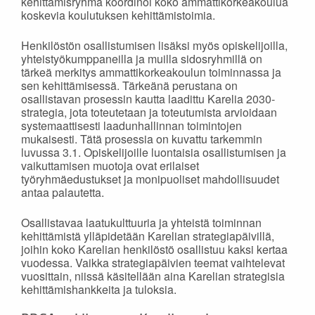
kehittämisryhmä koordinoi koko ammattikorkeakoulua
koskevia koulutuksen kehittämistoimia.
Henkilöstön osallistumisen lisäksi myös opiskelijoilla,
yhteistyökumppaneilla ja muilla sidosryhmillä on
tärkeä merkitys ammattikorkeakoulun toiminnassa ja
sen kehittämisessä. Tärkeänä perustana on
osallistavan prosessin kautta laadittu Karelia 2030-
strategia, jota toteutetaan ja toteutumista arvioidaan
systemaattisesti laadunhallinnan toimintojen
mukaisesti. Tätä prosessia on kuvattu tarkemmin
luvussa 3.1. Opiskelijoille luontaisia osallistumisen ja
vaikuttamisen muotoja ovat erilaiset
työryhmäedustukset ja monipuoliset mahdollisuudet
antaa palautetta.
Osallistavaa laatukulttuuria ja yhteistä toiminnan
kehittämistä ylläpidetään Karelian strategiapäivillä,
joihin koko Karelian henkilöstö osallistuu kaksi kertaa
vuodessa. Vaikka strategiapäivien teemat vaihtelevat
vuosittain, niissä käsitellään aina Karelian strategisia
kehittämishankkeita ja tuloksia.