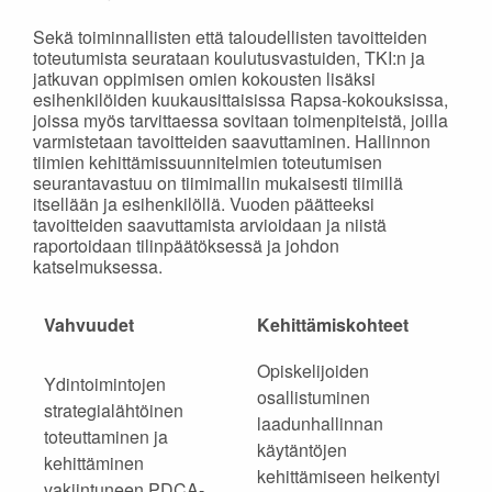
Sekä toiminnallisten että taloudellisten tavoitteiden
toteutumista seurataan koulutusvastuiden, TKI:n ja
jatkuvan oppimisen omien kokousten lisäksi
esihenkilöiden kuukausittaisissa Rapsa-kokouksissa,
joissa myös tarvittaessa sovitaan toimenpiteistä, joilla
varmistetaan tavoitteiden saavuttaminen. Hallinnon
tiimien kehittämissuunnitelmien toteutumisen
seurantavastuu on tiimimallin mukaisesti tiimillä
itsellään ja esihenkilöllä. Vuoden päätteeksi
tavoitteiden saavuttamista arvioidaan ja niistä
raportoidaan tilinpäätöksessä ja johdon
katselmuksessa.
Vahvuudet
Kehittämiskohteet
Opiskelijoiden
Ydintoimintojen
osallistuminen
strategialähtöinen
laadunhallinnan
toteuttaminen ja
käytäntöjen
kehittäminen
kehittämiseen heikentyi
vakiintuneen PDCA-