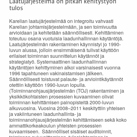
Laatujärjestelmä on pitkän kehitystyön
tulos
Karelian laatujärjestelmää on integroitu vahvasti
Karelian johtamisjärjestelmään, ja sen toimivuutta
arvioidaan ja kehitetään säännöllisesti. Kehittäminen
toteutuu osana vuotuisia laadunhallinnan käytäntöjä.
Laatujärjestelmän rakentaminen käynnistyi jo 1990-
luvun alussa, jolloin ensimmäisenä tulivat käyttöön
erilaiset toiminnan suunnittelun käytännöt ja
strategiatyö. Systemaattinen laadunhallinnan
käytäntöjen kehittyminen alkoi varsinaisesti vuonna
1996 tapahtuneen vakinaistamisen jälkeen.
Säännöllisesti toistuvat palaute- ja arviointikäytännöt
otettiin käyttöön 1990-luvun lopulla.
(Toiminnanohjausjärjestelmän (TOJ) rakentaminen ja
yksikkökohtaisten prosessien kuvaaminen olivat
toiminnan kehittämisen painopisteitä 2000-luvun
alkuvuosina. Vuosina 2008–2011 keskityttiin yhteisen
ja vakiintuneen laadunhallinta- ja
toiminnanohjausjärjestelmän kehittämiseen sekä koko
ammattikorkeakoulun yhteisten prosessien
kuvaamiseen. Säännölliset sisäiset auditoinnit,