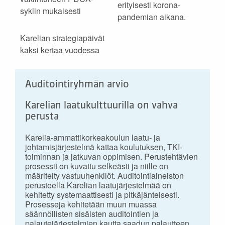
erityisesti korona-
syklin mukaisesti
pandemian aikana.
Karelian strategiapäivät
kaksi kertaa vuodessa
Auditointiryhmän arvio
Karelian laatukulttuurilla on vahva
perusta
Karelia-ammattikorkeakoulun laatu- ja
johtamisjärjestelmä kattaa koulutuksen, TKI-
toiminnan ja jatkuvan oppimisen. Perustehtävien
prosessit on kuvattu selkeästi ja niille on
määritelty vastuuhenkilöt. Auditointiaineiston
perusteella Karelian laatujärjestelmää on
kehitetty systemaattisesti ja pitkäjänteisesti.
Prosesseja kehitetään muun muassa
säännöllisten sisäisten auditointien ja
palautejärjestelmien kautta saadun palautteen