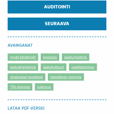
AUDITOINTI
SEURAAVA
AVAINSANAT
hyvät käytännöt
koulutus
laadunhallinta
laatujärjestelmä
laatukulttuuri
osallistaminen
strategiset tavoitteet
tieteellinen toiminta
TKI-toiminta
tutkimus
LATAA PDF-VERSIO