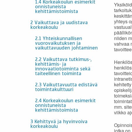
1.4 Korkeakoulun esimerkit
Yksiköid
onnistuneista
tarkoitu
kehittämistoimista
keskittä
yhteys o
2 Vaikuttava ja uudistava
vastuual
korkeakoulu
päällikö
niiden m
2.1 Yhteiskunnallisen
vahvaa n
vuorovaikutuksen ja
tavoitte
vaikuttavuuden johtaminen
2.2 Vaikuttava tutkimus-,
Henkilös
kehittämis- ja
henkilös
innovaatiotoiminta sekä
tavoitte
taiteellinen toiminta
intranet
kehitett
2.3 Vaikuttavuutta edistävä
opiskelij
toimintakulttuuri
toimeksi
toiminta
2.4 Korkeakoulun esimerkit
mm. site
onnistuneista
kehittämistoimista
viikko a
3 Kehittyvä ja hyvinvoiva
Opinnois
korkeakoulu
jotka on