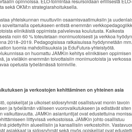
rtaalin opinnoissa. ELO-toimintaa resursoidaan erillisestä ELO-
ta sekä OKM:n strategiarahoituksella.
taa yhteiskunnan muuttuviin osaamisvaatimuksiin ja uudenlais
in soveltamalla opetukseen entistä enemmän verkkopedagogiik
oista elinikäistä oppimista palvelevaa koulutusta. Kaikesta
sesta noin 60 % toteutetaan monimuotoisesti ja verkkoa hyödy
nna 2018–2019. Pedagogisissa ratkaisuissa hyödynnetään mm
saation tuomia mahdollisuuksia ja EduFutura-yhteistyötä.
lukunnissa on huomattu JAMKin kehitys elinikäisen oppimisen
nä, ja vieläkin enemmän toivottaisiin monimuotoista ja verkossa
tavaa opetusta työelämässä toimiville.
ikutuksen ja verkostojen kehittäminen on yhteinen asia
tö, opiskelijat ja ulkoiset sidosryhmät osallistuvat monin tavoin
sen ja työelämän väliseen vuorovaikutukseen ja edistävät siten
n vaikuttavuutta. JAMKin asiantuntijat ovat edustettuina monissa
ehittämiseen liittyvissä verkostoissa. JAMKin johto osallistuu
nä pidettyihin alueellisiin ja kansallisiin verkostoihin. Vastavuo
ät asiakkaat ja sidosryhmät sekä myös opiskelijat ovat edustet