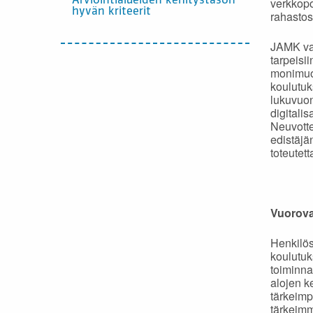
Arviointialueiden kehitystason
verkkopo
hyvän kriteerit
rahastos
JAMK vas
tarpeisi
monimuot
koulutuk
lukuvuo
digitali
Neuvotte
edistäjä
toteutet
Vuorova
Henkilös
koulutuk
toiminna
alojen k
tärkeimpi
tärkeimm