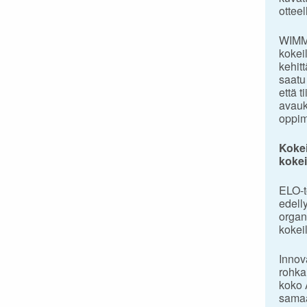
ottee
WIMMA
kokei
kehit
saatu
että 
avauk
oppim
Kokei
kokei
ELO-to
edell
organ
kokei
Innov
rohka
koko 
samaa