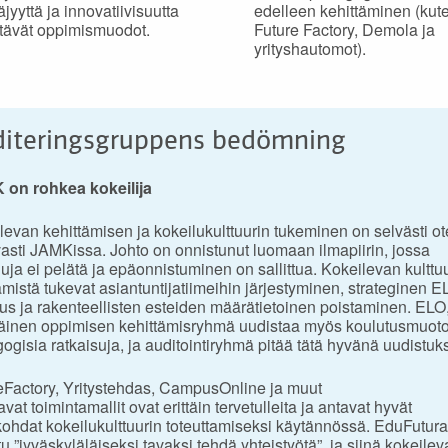
täjyyttä ja innovatiivisuutta
edelleen kehittäminen (kut
tävät oppimismuodot.
Future Factory, Demola ja
yrityshautomot).
iteringsgruppens bedömning
on rohkea kokeilija
levan kehittämisen ja kokeilukulttuurin tukeminen on selvästi ot
asti JAMKissa. Johto on onnistunut luomaan ilmapiirin, jossa
luja ei pelätä ja epäonnistuminen on sallittua. Kokeilevan kulttu
ämistä tukevat asiantuntijatiimeihin järjestyminen, strateginen E
tus ja rakenteellisten esteiden määrätietoinen poistaminen. ELO
käinen oppimisen kehittämisryhmä uudistaa myös koulutusmuoto
ogisia ratkaisuja, ja auditointiryhmä pitää tätä hyvänä uudistuk
eFactory, Yritystehdas, CampusOnline ja muut
vat toimintamallit ovat erittäin tervetulleita ja antavat hyvät
kohdat kokeilukulttuurin toteuttamiseksi käytännössä. EduFutur
u ”jyväskyläläiseksi tavaksi tehdä yhteistyötä”, ja siinä kokeilev