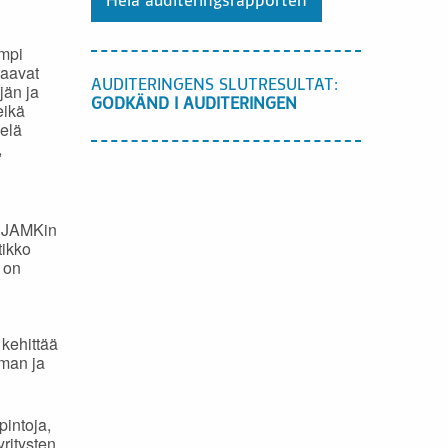
Hela auditeringsrapporten
empi
taavat
AUDITERINGENS SLUTRESULTAT:
jän ja
GODKÄND I AUDITERINGEN
eikä
ielä
,
ja JAMKin
tikko
i on
 kehittää
lman ja
pintoja,
yritysten