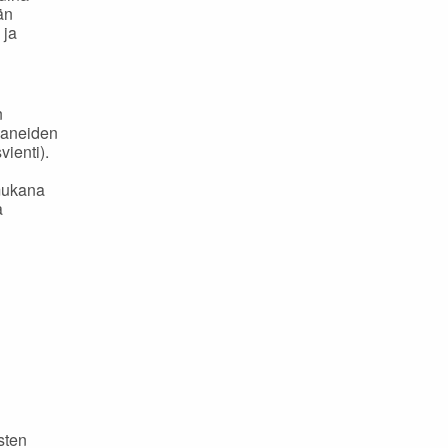
än
 ja
n
paneiden
vienti).
 mukana
a
sten