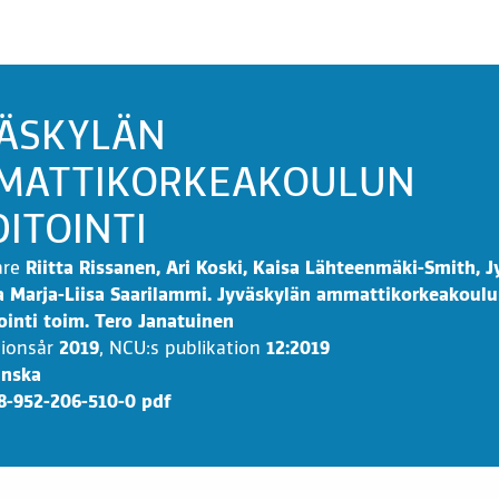
VÄSKYLÄN
MATTIKORKEAKOULUN
ITOINTI
are
Riitta Rissanen, Ari Koski, Kaisa Lähteenmäki-Smith, Jy
a Marja-Liisa Saarilammi. Jyväskylän ammattikorkeakoul
iointi toim. Tero Janatuinen
tionsår
2019
,
NCU:s publikation
12:2019
inska
8-952-206-510-0 pdf