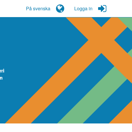
På svenska
Logga in
ri
un