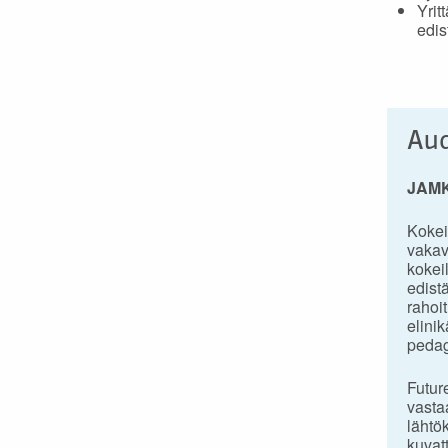
Yrit
edis
Aud
JAMK 
Kokei
vakav
kokei
edist
rahoi
elini
pedag
Futur
vastaa
lähtö
kuvatt