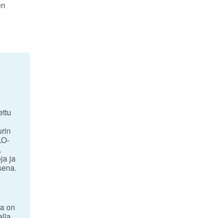
en
ettu
urin
LO-
,
ja ja
sena.
aa on
alla