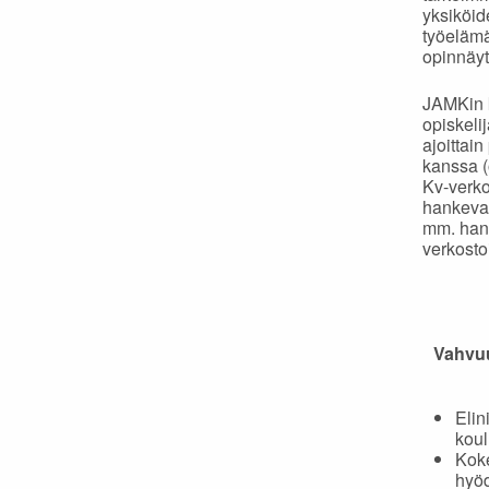
yksiköid
työelämäv
opinnäyt
JAMKin k
opiskeli
ajoittai
kanssa (
Kv-verko
hankeval
mm. hank
verkosto
Vahvu
Elin
koul
Koke
hyö