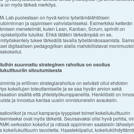
lla on myös tärkeä merkitys.
 Lab puolestaan on hyvä keino työelämälähtöisen
lutoiminnan ja oppimisen vahvistamiseksi. Esimerkiksi ketterän
tämisen menetelmät, kuten Lean, Kanban, Scrum, sprintit on
 opiskelijoille tutuiksi. Ehkä tätäkin tärkeämpää on se,
tiimityöskentely tukee tärkeällä tavalla työelämäosaamista. Samo
set digitaalisen pedagogiikan alalla mahdollistavat monimuotoi
iskokeilut.
luihin suunnattu strateginen rahoitus on osoitus
lukulttuuriin sitoutumisesta
iminta ja erillinen strategiarahoitus on selvästi ollut ehdoton
ytys kokeilujen toteuttamiselle ja se saa hyvän arvion sekä
isaation sisältä että yhteistyökumppaneilta. Henkilöstö on innos
luista ja innostus kantaa uusiin onnistuneisiin avauksiin.
aatioviikot ja muut kampanja-tyyppiset toimet kokeilukulttuurin
isemiseksi ovat myös tärkeitä. Seuraavaksi olisi hyvä pohtia, mi
AMK-verkoston kokeilut ja näissä oppiminen saataisiin lähest
 kokeilukulttuurin tavoitetta. Haastekilpailut, kokeilukiihdyttämö