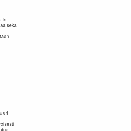
iin
kaa sekä
ntäen
.
 eri
roisesti
tuina