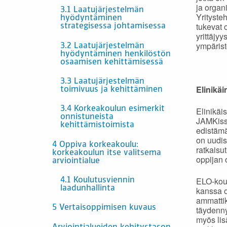
ja organ
3.1 Laatujärjestelmän
Yritysteh
hyödyntäminen
tukevat 
strategisessa johtamisessa
yrittäjy
ympärist
3.2 Laatujärjestelmän
hyödyntäminen henkilöstön
osaamisen kehittämisessä
3.3 Laatujärjestelmän
Elinikä
toimivuus ja kehittäminen
3.4 Korkeakoulun esimerkit
Elinikäi
onnistuneista
JAMKissa
kehittämistoimista
edistämä
on uudis
4 Oppiva korkeakoulu:
ratkaisu
korkeakoulun itse valitsema
oppijan 
arviointialue
ELO-koul
4.1 Koulutusviennin
laadunhallinta
kanssa o
ammattik
5 Vertaisoppimisen kuvaus
täydenny
myös lis