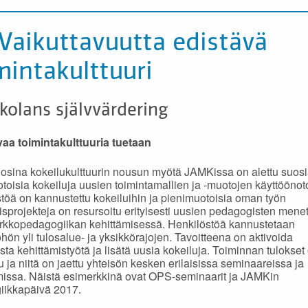
 Vaikuttavuutta edistävä
mintakulttuuri
kolans självvärdering
aa toimintakulttuuria tuetaan
osina kokeilukulttuurin nousun myötä JAMKissa on alettu suos
toisia kokeiluja uusien toimintamallien ja -muotojen käyttöönot
töä on kannustettu kokeiluihin ja pienimuotoisia oman työn
isprojekteja on resursoitu erityisesti uusien pedagogisten mene
rkkopedagogiikan kehittämisessä. Henkilöstöä kannustetaan
öhön yli tulosalue- ja yksikkörajojen. Tavoitteena on aktivoida
sta kehittämistyötä ja lisätä uusia kokeiluja. Toiminnan tulokset
tu ja niitä on jaettu yhteisön kesken erilaisissa seminaareissa ja
issa. Näistä esimerkkinä ovat OPS-seminaarit ja JAMKin
iikkapäivä 2017.