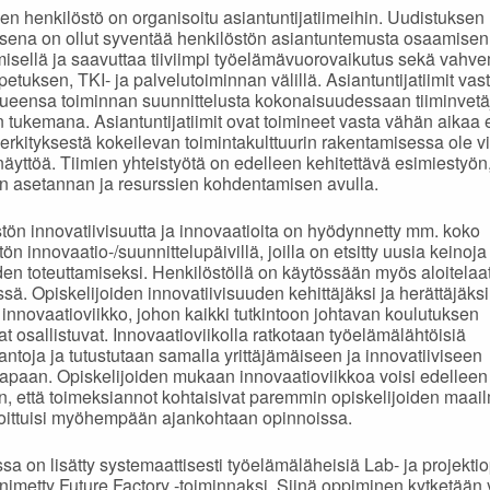
en henkilöstö on organisoitu asiantuntijatiimeihin. Uudistuksen
ksena on ollut syventää henkilöstön asiantuntemusta osaamisen
misellä ja saavuttaa tiiviimpi työelämävuorovaikutus sekä vahv
petuksen, TKI- ja palvelutoiminnan välillä. Asiantuntijatiimit vas
ueensa toiminnan suunnittelusta kokonaisuudessaan tiiminvetä
n tukemana. Asiantuntijatiimit ovat toimineet vasta vähän aikaa 
erkityksestä kokeilevan toimintakulttuurin rakentamisessa ole v
äyttöä. Tiimien yhteistyötä on edelleen kehitettävä esimiestyön
en asetannan ja resurssien kohdentamisen avulla.
tön innovatiivisuutta ja innovaatioita on hyödynnetty mm. koko
tön innovaatio-/suunnittelupäivillä, joilla on etsitty uusia keino
iden toteuttamiseksi. Henkilöstöllä on käytössään myös aloitelaa
issä. Opiskelijoiden innovatiivisuuden kehittäjäksi ja herättäjäks
y innovaatioviikko, johon kaikki tutkintoon johtavan koulutuksen
at osallistuvat. Innovaatioviikolla ratkotaan työelämälähtöisiä
antoja ja tutustutaan samalla yrittäjämäiseen ja innovatiiviseen
tapaan. Opiskelijoiden mukaan innovaatioviikkoa voisi edelleen
n, että toimeksiannot kohtaisivat paremmin opiskelijoiden maai
joittuisi myöhempään ajankohtaan opinnoissa.
sa on lisätty systemaattisesti työelämäläheisiä Lab- ja projektio
 nimetty Future Factory -toiminnaksi. Siinä oppiminen kytketään 