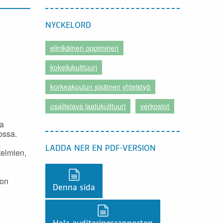
NYCKELORD
elinikäinen oppiminen
kokeilukulttuuri
korkeakoulun sisäinen yhteistyö
osallistava laatukulttuuri
verkostot
ia
ossa.
LADDA NER EN PDF-VERSION
telmien,
Ladda ner en PDF-version,
 on
Denna sida
Ladda ner en PDF-version,