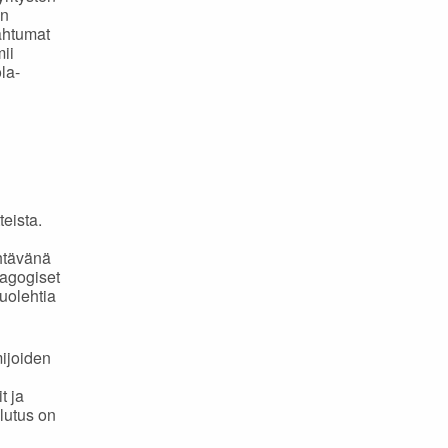
än
pahtumat
mii
la-
eista.
htävänä
dagogiset
uolehtia
mijoiden
t ja
lutus on