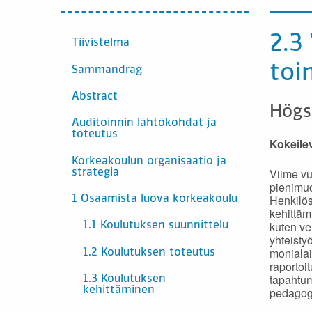
INNEHÅLL
2.3
Tiivistelmä
toi
Sammandrag
Abstract
Högs
Auditoinnin lähtökohdat ja
toteutus
Kokeilev
Korkeakoulun organisaatio ja
Viime vu
strategia
pienimuo
Henkilös
1 Osaamista luova korkeakoulu
kehittäm
kuten ve
1.1 Koulutuksen suunnittelu
yhteisty
monialai
1.2 Koulutuksen toteutus
raportoi
tapahtum
1.3 Koulutuksen
pedagog
kehittäminen