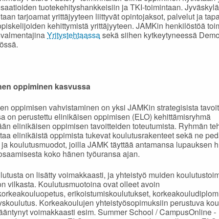
isaatioiden tuotekehityshankkeisiin ja TKI-toimintaan. Jyväskyl
taan tarjoamat yrittäjyyteen liittyvät opintojaksot, palvelut ja ta
opiskelijoiden kehittymistä yrittäjyyteen. JAMKin henkilöstöä toi
ysvalmentajina
Yritystehtaassa
sekä siihen kytkeytyneessä Demo
össä.
inen oppiminen kasvussa
sen oppimisen vahvistaminen on yksi JAMKin strategisista tavoitt
 on perustettu elinikäisen oppimisen (ELO) kehittämisryhmä
än elinikäisen oppimisen tavoitteiden toteutumista. Ryhmän te
taa elinikäistä oppimista tukevat koulutusrakenteet sekä ne pe
t ja koulutusmuodot, joilla JAMK täyttää antamansa lupauksen h
osaamisesta koko hänen työuransa ajan.
utusta on lisätty voimakkaasti, ja yhteistyö muiden koulutustoi
n vilkasta. Koulutusmuotoina ovat olleet avoin
orkeakouluopetus, erikoistumiskoulutukset, korkeakouludiplomi
skoulutus. Korkeakoulujen yhteistyösopimuksiin perustuva kou
ääntynyt voimakkaasti esim. Summer School / CampusOnline -