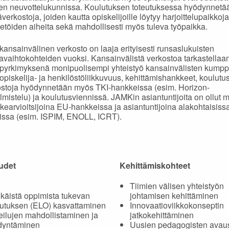
en neuvottelukunnissa. Koulutuksen toteutuksessa hyödynnetä
erkostoja, joiden kautta opiskelijoille löytyy harjoittelupaikkoja
etöiden aiheita sekä mahdollisesti myös tuleva työpaikka.
ansainvälinen verkosto on laaja erityisesti runsaslukuisten
javaihtokohteiden vuoksi. Kansainvälistä verkostoa tarkastellaa
n pyrkimyksenä monipuolisempi yhteistyö kansainvälisten kump
opiskelija- ja henkilöstöliikkuvuus, kehittämishankkeet, koulutus
stoja hyödynnetään myös TKI-hankkeissa (esim. Horizon-
mistelu) ja koulutusviennissä. JAMKin asiantuntijoita on ollut
earvioitsijoina EU-hankkeissa ja asiantuntijoina alakohtaisiss
issa (esim. ISPIM, ENOLL, ICRT).
udet
Kehittämiskohteet
Tiimien välisen yhteistyön
ikäistä oppimista tukevan
johtamisen kehittäminen
utuksen (ELO) kasvattaminen
Innovaatioviikkokonseptin
ilujen mahdollistaminen ja
jatkokehittäminen
dyntäminen
Uusien pedagogisten avau