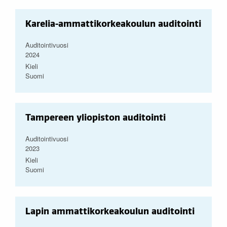
Karelia-ammattikorkeakoulun auditointi
Auditointivuosi
2024
Kieli
Suomi
Tampereen yliopiston auditointi
Auditointivuosi
2023
Kieli
Suomi
Lapin ammattikorkeakoulun auditointi