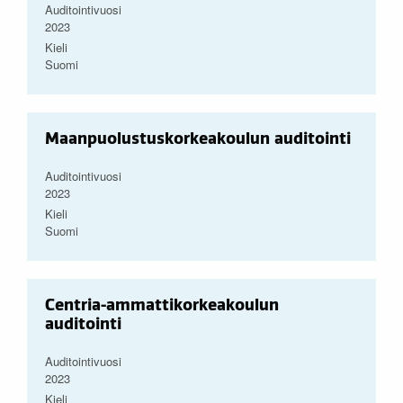
Auditointivuosi
2023
Kieli
Suomi
Maanpuolustuskorkeakoulun auditointi
Auditointivuosi
2023
Kieli
Suomi
Centria-ammattikorkeakoulun
auditointi
Auditointivuosi
2023
Kieli