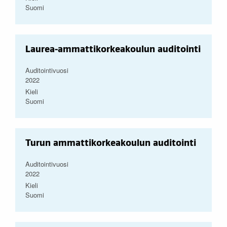
Suomi
Laurea-ammattikorkeakoulun auditointi
Auditointivuosi
2022
Kieli
Suomi
Turun ammattikorkeakoulun auditointi
Auditointivuosi
2022
Kieli
Suomi