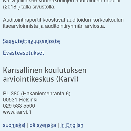
(2018-) tällä sivustolla.
Auditointiraportit koostuvat auditoidun korkeakoulun
itsearvioinnista ja auditointiryhmän arviosta.
Saavutettavuusseloste
Evästeasetukset
Kansallinen koulutuksen
arviointikeskus (Karvi)
PL 380 (Hakaniemenranta 6)
00531 Helsinki
029 533 5500
www.karvi.fi
suomeksi
|
på svenska
|
in English