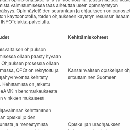
mistä valmistumisessa taas aiheuttaa usein opinnäytetyön
äisyys. Opinnäytetöiden seurantaan ja ohjaukseen on panostet
ton käyttöönotolla, töiden ohjaukseen käytetyn resurssin lisäämi
n INFOTelakka-palvelulla.
udet
Kehittämiskohteet
isvaltaisen ohjauksen
ämisessä ollaan päästy hyvään
. Ohjauksen prosessia ollaan
ämässä, OPOt on rekrytoitu ja
Kansainvälisen opiskelijan oh
ijahyvinvointia kehitetty
sitouttaminen Suomeen
i. Kehittämistä on jatkettu
SeAMKin bencmarkauksesta
n vinkkien mukaisesti.
lijavalinnan kehittäminen
an opiskelijoiden
tumista ja menestymistä
Opiskelijan uraohjauksen