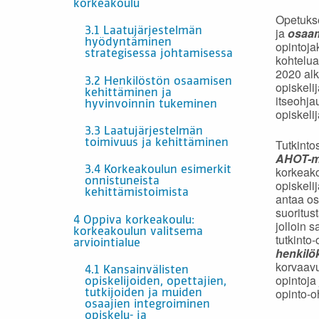
korkeakoulu
Opetuks
ja
osaam
3.1 Laatujärjestelmän
hyödyntäminen
opintojak
strategisessa johtamisessa
kohtelua
2020 alk
3.2 Henkilöstön osaamisen
opiskeli
kehittäminen ja
itseohja
hyvinvoinnin tukeminen
opiskeli
3.3 Laatujärjestelmän
Tutkinto
toimivuus ja kehittäminen
AHOT-m
korkeako
3.4 Korkeakoulun esimerkit
onnistuneista
opiskeli
kehittämistoimista
antaa os
suoritus
4 Oppiva korkeakoulu:
jolloin 
korkeakoulun valitsema
tutkinto
arviointialue
henkilö
korvaavu
4.1 Kansainvälisten
opintoja
opiskelijoiden, opettajien,
opinto-o
tutkijoiden ja muiden
osaajien integroiminen
opiskelu- ja