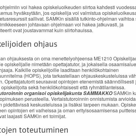
-ohjelmiin voi hakea opiskeluoikeuden siirtoa kahdesti vuodess
kemus hyväksytään, jos opiskelija voi valmistua opiskeluoikeu
petusresurssit sallivat. SAMKin sisällä tutkinto-ohjelman vaihto
nimikkeeseen johtavaan ohjelmaan voi hakea jatkuvasti, ja
riteerit ovat joustavammat kuin siirtohauissa.
elijoiden ohjaus
ijan ohjauksesta on oma menettelyohjeensa ME1210 Opiskelija
le opiskelijalle nimetään opettajatutor, ja jokaisella osaamisalu
hjaaja. Kaikille opiskelijoille laaditaan henkilökohtainen
unnitelma (HOPS), jota tarkastellaan ohjauskeskusteluissa vä
in. Opettajatutorit seuraavat opintojen etenemistä säännöllisesti 
 opiskelijoita sekä henkilökohtaisesti että ryhmätilanteissa.
tutoroinnin organisoi opiskelijakunta SAMMAKKO
SAMKin k
opimuksen perusteella. Vertaistutoroinnin onnistumista arvioid
in pidettävissä keskusteluissa ja lisäksi tarpeen mukaan. Opiske
en opintojen eri vaiheissa ja oman erityisosaamisensa puitteis
vat laajasti SAMKin eri toimijat.
tojen toteutuminen