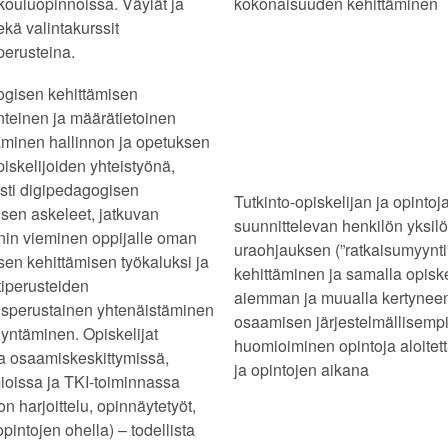
kouluopinnoissa. Väylät ja
kokonaisuuden kehittäminen
ekä valintakurssit
perusteina.
gisen kehittämisen
nteinen ja määrätietoinen
aminen hallinnon ja opetuksen
iskelijoiden yhteistyönä,
esti digipedagogisen
Tutkinto-opiskelijan ja opintoj
sen askeleet, jatkuvan
suunnittelevan henkilön yksilö
nnin vieminen oppijalle oman
uraohjauksen (”ratkaisumyynti
en kehittämisen työkaluksi ja
kehittäminen ja samalla opiske
tiperusteiden
aiemman ja muualla kertynee
sperustainen yhtenäistäminen
osaamisen järjestelmällisemp
yntäminen. Opiskelijat
huomioiminen opintoja aloitet
 osaamiskeskittymissä,
ja opintojen aikana
ioissa ja TKI-toiminnassa
on harjoittelu, opinnäytetyöt,
opintojen ohella) – todellista