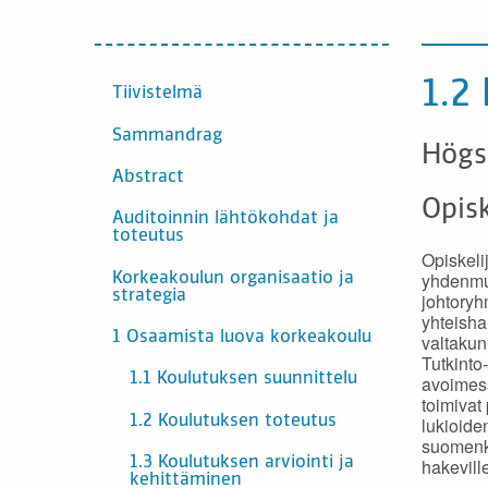
INNEHÅLL
1.2
Tiivistelmä
Sammandrag
Högs
Abstract
Opisk
Auditoinnin lähtökohdat ja
toteutus
Opiskeli
yhdenmuk
Korkeakoulun organisaatio ja
strategia
johtoryh
yhteishau
1 Osaamista luova korkeakoulu
valtakun
Tutkinto
1.1 Koulutuksen suunnittelu
avoimess
toimivat
1.2 Koulutuksen toteutus
lukioide
suomenki
hakevill
1.3 Koulutuksen arviointi ja
kehittäminen