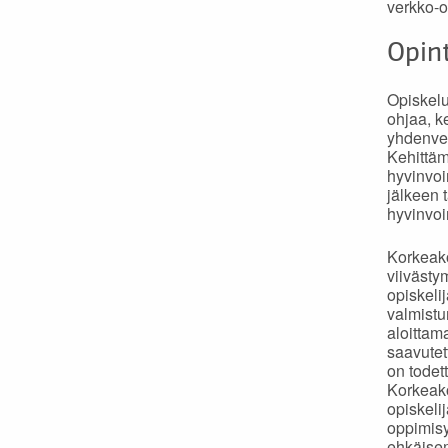
verkko-o
Opin
Opiskelu
ohjaa, ke
yhdenver
Kehittäm
hyvinvoi
jälkeen 
hyvinvoi
Korkeako
viivästy
opiskelij
valmistu
aloittam
saavutet
on todet
Korkeako
opiskeli
oppimisy
ehkäisem