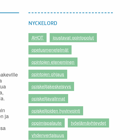
NYCKELORD
AHOT
joustavat opintopolut
opetusmenetelmät
opintojen eteneminen
hakeville
opintojen ohjaus
a
tua
opiskelijakeskeisyys
a,
la.
opiskelijavalinnat
hin
opiskelijoiden hyvinvointi
en ja
oppimispalaute
työelämäyhteydet
nsa
yhdenvertaisuus