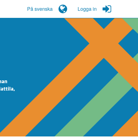
På svenska
Logga in
nnan
attila,