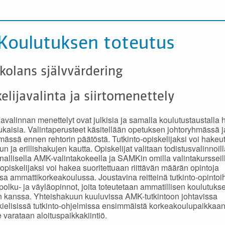
 Koulutuksen toteutus
kolans självvärdering
elijavalinta ja siirtomenettely
javalinnan menettelyt ovat julkisia ja samalla koulutustaustalla 
aisia. Valintaperusteet käsitellään opetuksen johtoryhmässä j
mässä ennen rehtorin päätöstä. Tutkinto-opiskelijaksi voi hakeu
n ja erillishakujen kautta. Opiskelijat valitaan todistusvalinnoill
nallisella AMK-valintakokeella ja SAMKin omilla valintakursseil
-opiskelijaksi voi hakea suoritettuaan riittävän määrän opintoja
a ammattikorkeakoulussa. Joustavina reitteinä tutkinto-opintoi
 polku- ja väyläopinnot, joita toteutetaan ammatillisen koulutuks
n kanssa. Yhteishakuun kuuluvissa AMK-tutkintoon johtavissa
elisissä tutkinto-ohjelmissa ensimmäistä korkeakoulupaikkaa
e varataan aloituspaikkakiintiö.