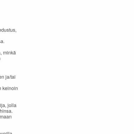
edustus,
sa.
a, minkä
n
 ja/tai
n keinoin
a, jolla
ihinsa.
tamaan
voilla.