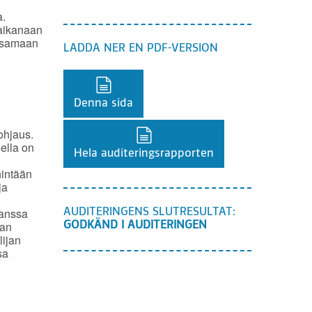
a.
saikanaan
a samaan
LADDA NER EN PDF-VERSION
Ladda ner en PDF-version,
Denna sida
ohjaus.
Ladda ner en PDF-version,
eella on
Hela auditeringsrapporten
hintään
ja
anssa
AUDITERINGENS SLUTRESULTAT:
aan
GODKÄND I AUDITERINGEN
lijan
sa