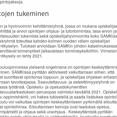
pintojaksoja.
tojen tukeminen
n ja hyvinvoinnin kehittämisryhmä, jossa on mukana opiskelija
hittää ja arvioi opintojen ohjaus- ja tutortoimintaa, tasa-arvon ja
taisuuden tukemista sekä opiskelijahyvinvointia koko SAMKis
isryhmä toteuttaa kahden-kolmen vuoden välein opiskelijan
ntikyselyn. Tulokset arvioidaan SAMKin johdon katselmuksess
tarvittavat toimenpiteet jalkautetaan toimintayksiköihin. Viimeisi
ntikysely on tehty 2021.
uluopinnoissa yleisenä ongelmana on opintojen keskeyttäminen
minen. SAMKissa pyritään aktiivisesti vaikuttamaan siihen, että
at suorittavat opintonsa loppuun, ja opiskelijaa ohjataan erilaisi
maan tavoiteajassa. Saavutettavuus- ja esteettömyysryhmä on
assa työtänsä. Opiskelu- ja opetusdokumenttien
tavuustarkastuksen perusopas valmistui keväällä 2021. Opiskelij
tu oppimishäiriö, voi hakea tukiseteliä ja saada lisätukea opinto
ulu voi vaikuttaa opintojen keskeyttämiseen pyrkimällä sitout
jat opintoihinsa. Sitouttamisen keinoja ovat laadukas opetus,
mpäristöt ja ohjaus sekä uraohjaus. Keskeyttämistä pyritään
ään opinto-ohjauksella ja vaihtoehtoisilla, joustavilla suoritusta