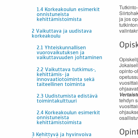
Tutkinto
1.4 Korkeakoulun esimerkit
Siirtoha
onnistuneista
ja jos o
kehittämistoimista
tutkinto
valintak
2 Vaikuttava ja uudistava
korkeakoulu
Opisk
2.1 Yhteiskunnallisen
vuorovaikutuksen ja
vaikuttavuuden johtaminen
Opiskel
Jokaisel
2.2 Vaikuttava tutkimus-,
opinto-o
kehittämis- ja
opetussu
innovaatiotoiminta sekä
vuositta
taiteellinen toiminta
ohjaavat
Vertais
2.3 Uudistumista edistävä
tehdyn s
toimintakulttuuri
vuositta
ohjaukse
2.4 Korkeakoulun esimerkit
osallistu
onnistuneista
kehittämistoimista
Opin
3 Kehittyvä ja hyvinvoiva