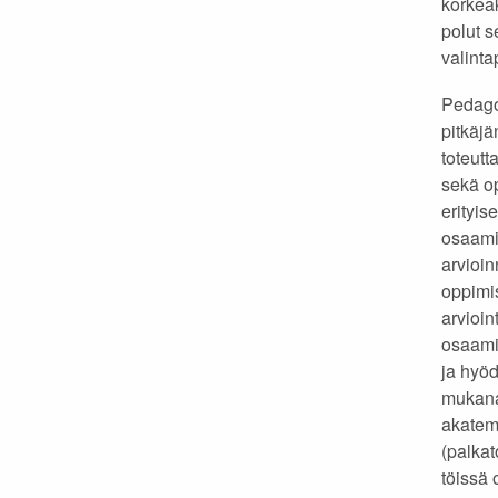
korkea
polut s
valinta
Pedago
pitkäjä
toteutt
sekä op
erityis
osaami
arvioi
oppimis
arvioin
osaami
ja hyöd
mukana
akatem
(palkat
töissä 