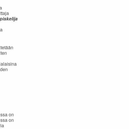
a
ttaja
piskelija
ta
itetään
iten
ialaisina
yden
issa on
issa on
via