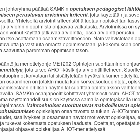
en johtoryhmä päättää SAMKin
opetuksen pedagogiset lähtö
iseen perustuvan arvioinnin kriteerit
, joita käytetään ja sove
soilla. Yhteisellä arviointikriteeristöllä tuetaan opiskelijan tasav
 ja arvioinnin oppimista ohjaavaa vaikutusta. Arvioinnissa on s
aen voinut käyttää jatkuvaa arviointia, jossa arviointi perustuu
jan itse asettamaan osaamistavoitteeseen. Näin vahvistetaan op
utuvuutta ja vastuuta omasta oppimisestaan, ja kokemuksen per
ja saavuttaa paremman oppimisen tason.
sääntö ja menettelyohje ME1202 Opintojen suorittaminen ohjaa
enettelyä
,
jota tukee AHOT-käsikirja arviointiliitteineen. Suorite
uluopinnot korvataan tai sisällytetään hyväksilukumenettelyllä.
jan osaaminen on jotakin muuta kuin korkeakouluopintoja, opiske
aamisestaan erillisen näytön tai suorittaa opintojakson vaihtoeh
tavalla. SAMKin osaajapoolit kehittävät yhteisesti esim. AHOT-te
sama näyttömahdollisuus on käytössä samalla opintojaksolla us
-ohjelmassa.
Vaihtoehtoiset suoritustavat mahdollistavat opi
kohtaistamisen
opiskelijan omia tavoitteita tukien. AHOToinnin
udet, sisällytykset ja osaamisen näytöt motivoivat opiskelijaa, 
 ja tukevat kokemusta opetuksen laadusta. Opettajat, opettajatuto
hjaajat ohjaavat opiskelijaa AHOT-menettelyssä.