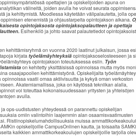
ppimisympäristössä opettajien ja opiskelijoiden apuna on
nalytiikan välineitä, joiden avulla he voivat seurata oppimisens
tä ja kehittymistä. Moodlessa käytetään välipalautetta, jolla ope
ä oppimisen etenemistä ja ohjaustarpeita opintojakson aikana.
O
okaisesta opintojaksosta opintojaksopalautteen ja opettaja
lautteen.
Esihenkilö ja johto saavat palautetiedot opintojaksois
n kehittämisryhmä on vuonna 2020 laatinut julkaisun, jossa es
 tapoja kirjata
työelämäyhteyksiä
opintojaksoselosteeseen ja s
yöelämäyhteys opintojakson toteutuksessa esiin.
Työn
listamista
on kehitetty yksittäisissä opinnoissa mutta myös mon
sina osaajapoolien kehittämistyönä. Opiskelijalta työelämäyhte
opinnoissa vaatii omaa aktiivisuutta ja kykyä oman verkoston
iseen. Akatemiamallissa, joka on käytössä tekniikan alalla,
pinnot voi toteuttaa kokonaisuudessaan yritysten ja yhteisöjen
antojen avulla.
- ja ops-uudistusten yhteydessä on parannettu opiskelijan
suuksia omiin valintoihin laajemmin alan osaamisvaatimusten
si. Ristiinopiskelumahdollisuuksia muissa ammattikorkeakoulu
 SAMKin opiskelijoille CampusOnlinen kautta, ja toisaalta SAMK
 useita kaikkien ammattikorkeakoulujen opiskelijoille tarjolla ole