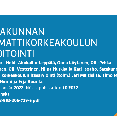
TAKUNNAN
MATTIKORKEAKOULUN
ITOINTI
are
Heidi Ahokallio-Leppälä, Oona Löytänen, Olli-Pekka
en, Olli Vesterinen, Niina Nurkka ja Kati Isoaho. Sataku
korkeakoulun itsearviointi (toim.) Jari Multisilta, Timo M
urmi ja Erja Kuurila.
tionsår
2022
,
NCU:s publikation
10:2022
inska
8-952-206-729-6 pdf