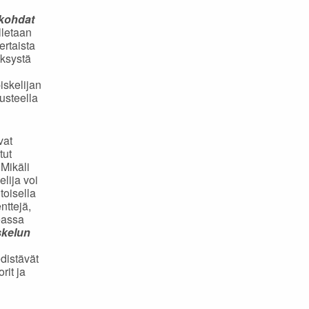
kohdat
lletaan
ertaista
yksystä
iskelijan
usteella
vat
tut
 Mikäli
lija voi
toisella
nttejä,
eassa
skelun
edistävät
rit ja