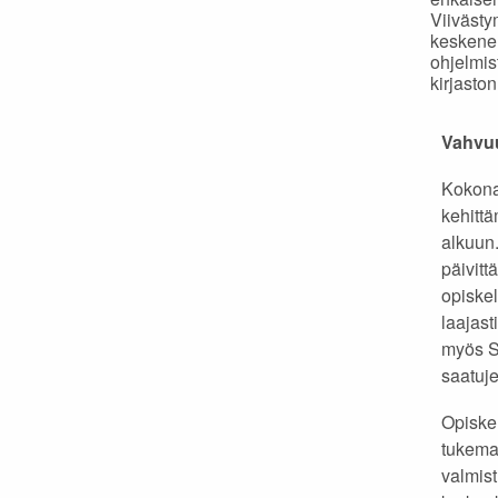
Viivästy
keskener
ohjelmis
kirjasto
Vahvu
Kokona
kehitt
alkuun
päivitt
opiskel
laajast
myös 
saatuje
Opiske
tukema
valmis