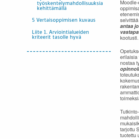
Moodle-o
työskentelymahdollisuuksia
oppimisa
kehittämällä
etenemis
selvittä
5 Vertaisoppimisen kuvaus
antaa j
vastapa
Liite 1. Arviointialueiden
kootusti.
kriteerit tasolle hyvä
Opetukse
erilaisia
nostaa t
opinnol
toteutuk
kokemus 
rakentam
ammattio
toimeksi
Tutkinto
mahdolli
mukaisik
tarjottu
tuotettu