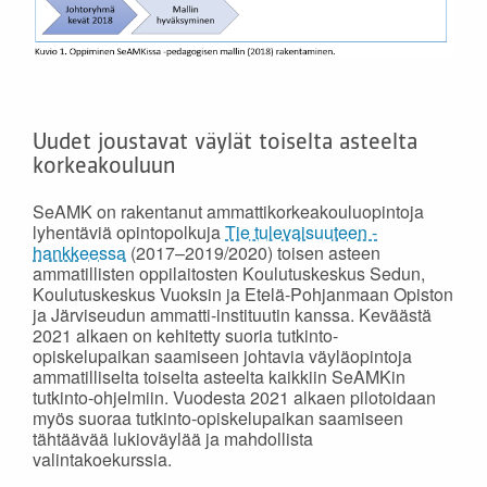
Uudet joustavat väylät toiselta asteelta
korkeakouluun
SeAMK on rakentanut ammattikorkeakouluopintoja
lyhentäviä opintopolkuja
Tie tulevaisuuteen -
hankkeessa
(2017–2019/2020) toisen asteen
ammatillisten oppilaitosten Koulutuskeskus Sedun,
Koulutuskeskus Vuoksin ja Etelä-Pohjanmaan Opiston
ja Järviseudun ammatti-instituutin kanssa. Keväästä
2021 alkaen on kehitetty suoria tutkinto-
opiskelupaikan saamiseen johtavia väyläopintoja
ammatilliselta toiselta asteelta kaikkiin SeAMKin
tutkinto-ohjelmiin. Vuodesta 2021 alkaen pilotoidaan
myös suoraa tutkinto-opiskelupaikan saamiseen
tähtäävää lukioväylää ja mahdollista
valintakoekurssia.