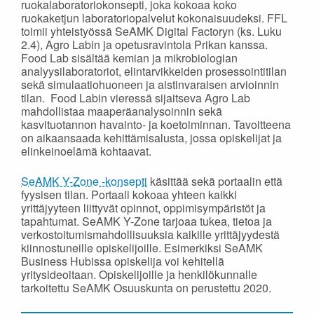
ruokalaboratoriokonsepti, joka kokoaa koko
ruokaketjun laboratoriopalvelut kokonaisuudeksi. FFL
toimii yhteistyössä SeAMK Digital Factoryn (ks. Luku
2.4), Agro Labin ja opetusravintola Prikan kanssa.
Food Lab sisältää kemian ja mikrobiologian
analyysilaboratoriot, elintarvikkeiden prosessointitilan
sekä simulaatiohuoneen ja aistinvaraisen arvioinnin
tilan. Food Labin vieressä sijaitseva Agro Lab
mahdollistaa maaperäanalysoinnin sekä
kasvituotannon havainto- ja koetoiminnan. Tavoitteena
on aikaansaada kehittämisalusta, jossa opiskelijat ja
elinkeinoelämä kohtaavat.
SeAMK Y-Zone -konsepti
käsittää sekä portaalin että
fyysisen tilan. Portaali kokoaa yhteen kaikki
yrittäjyyteen liittyvät opinnot, oppimisympäristöt ja
tapahtumat. SeAMK Y-Zone tarjoaa tukea, tietoa ja
verkostoitumismahdollisuuksia kaikille yrittäjyydestä
kiinnostuneille opiskelijoille. Esimerkiksi SeAMK
Business Hubissa opiskelija voi kehitellä
yritysideoitaan. Opiskelijoille ja henkilökunnalle
tarkoitettu SeAMK Osuuskunta on perustettu 2020.