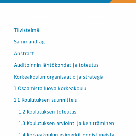
INNEHÅLL
Tiivistelmä
Sammandrag
Abstract
Auditoinnin lähtökohdat ja toteutus
Korkeakoulun organisaatio ja strategia
1 Osaamista luova korkeakoulu
1.1 Koulutuksen suunnittelu
1.2 Koulutuksen toteutus
1.3 Koulutuksen arviointi ja kehittäminen
1.4 Korkeakoulun esimerkit onnistuneista