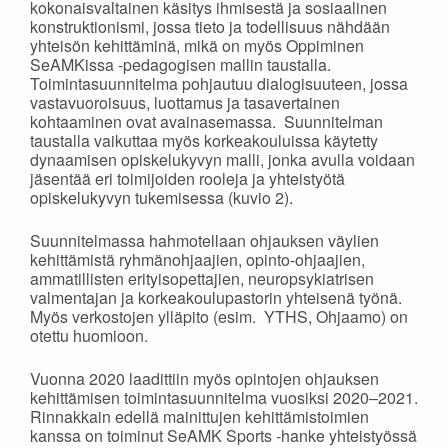
kokonaisvaltainen käsitys ihmisestä ja sosiaalinen
konstruktionismi, jossa tieto ja todellisuus nähdään
yhteisön kehittäminä, mikä on myös Oppiminen
SeAMKissa -pedagogisen mallin taustalla.
Toimintasuunnitelma pohjautuu dialogisuuteen, jossa
vastavuoroisuus, luottamus ja tasavertainen
kohtaaminen ovat avainasemassa. Suunnitelman
taustalla vaikuttaa myös korkeakouluissa käytetty
dynaamisen opiskelukyvyn malli, jonka avulla voidaan
jäsentää eri toimijoiden rooleja ja yhteistyötä
opiskelukyvyn tukemisessa (kuvio 2).
Suunnitelmassa hahmotellaan ohjauksen väylien
kehittämistä ryhmänohjaajien, opinto-ohjaajien,
ammatillisten erityisopettajien, neuropsykiatrisen
valmentajan ja korkeakoulupastorin yhteisenä työnä.
Myös verkostojen ylläpito (esim. YTHS, Ohjaamo) on
otettu huomioon.
Vuonna 2020 laadittiin myös opintojen ohjauksen
kehittämisen toimintasuunnitelma vuosiksi 2020–2021.
Rinnakkain edellä mainittujen kehittämistoimien
kanssa on toiminut SeAMK Sports -hanke yhteistyössä