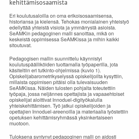
kehittämisosaamista
Eri koulutusaloilla on oma erikoisosaamisensa,
historiansa ja kielensä. Tehokas monialainen yhteistyö
edellyttää yhteistä visiota ja ymmärrystä asioista.
SeAMKin pedagoginen malli sanoittaa, mikä on
keskeistä oppimisessa SeAMKissa ja mihin kaikki
sitoutuvat.
Pedagogisen mallin suunnittelu käynnistyi
koulutuspäälliköiden tuottamalla työpaperilla, jota
käsiteltiin eri tutkinto-ohjelmissa (kuvio 1).
Opiskelijabarometrikyselyssä opiskelijoilta kysyttiin,
millaista oppimisen pitäisi olla tulevaisuuden
SeAMKissa. Näiden tulosten pohjalta toteutettiin
työpaja, jossa neljännes opettajista ja vapaaehtoiset
opiskelijat aloittivat Innoduel-digityökalulla
yhteiskehittämisen. Työ jatkui opiskelijoiden ja
opettajien Innoduel-areenoilla ja materiaalia työstettiin
opetuksen kehittämisryhmässä yksinkertaiseen
muotoon.
Tuloksena syntynyt pedagoginen malli on aidosti