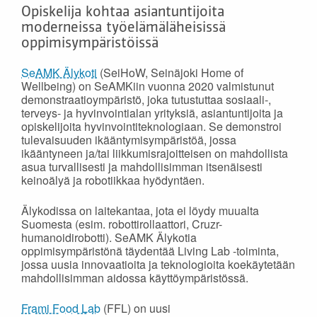
Opiskelija kohtaa asiantuntijoita
moderneissa työelämäläheisissä
oppimisympäristöissä
SeAMK Älykoti
(SeiHoW, Seinäjoki Home of
Wellbeing) on SeAMKiin vuonna 2020 valmistunut
demonstraatioympäristö, joka tutustuttaa sosiaali-,
terveys- ja hyvinvointialan yrityksiä, asiantuntijoita ja
opiskelijoita hyvinvointiteknologiaan. Se demonstroi
tulevaisuuden ikääntymisympäristöä, jossa
ikääntyneen ja/tai liikkumisrajoitteisen on mahdollista
asua turvallisesti ja mahdollisimman itsenäisesti
keinoälyä ja robotiikkaa hyödyntäen.
Älykodissa on laitekantaa, jota ei löydy muualta
Suomesta (esim. robottirollaattori, Cruzr-
humanoidirobotti). SeAMK Älykotia
oppimisympäristönä täydentää Living Lab -toiminta,
jossa uusia innovaatioita ja teknologioita koekäytetään
mahdollisimman aidossa käyttöympäristössä.
Frami Food Lab
(FFL) on uusi