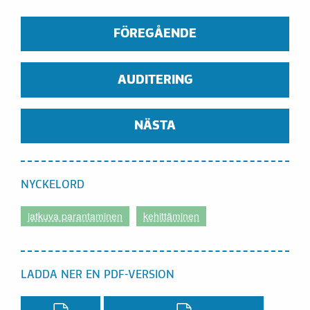
FÖREGÅENDE
AUDITERING
NÄSTA
NYCKELORD
jatkuva parantaminen
kehittäminen
LADDA NER EN PDF-VERSION
Ladda ner en PDF-version,
Ladda ner en PDF-vers