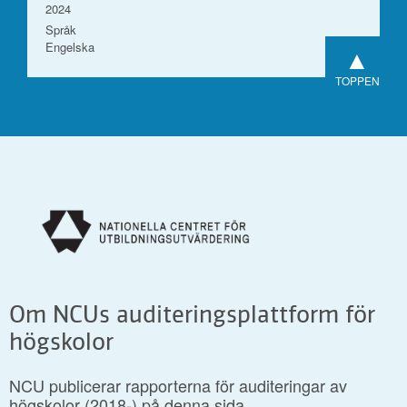
2024
Språk
Engelska
▲
TOPPEN
Om NCUs auditeringsplattform för
högskolor
NCU publicerar rapporterna för auditeringar av
högskolor (2018-) på denna sida.