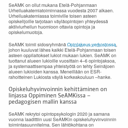
SeAMK on ollut mukana Etelä-Pohjanmaan
Urheiluakatemiatoiminnassa vuodesta 2007 alkaen.
Urheiluakatemiassa toimiville toisen asteen
opiskelijoille tarjotaan väyläopintojen yhteydessä
aktiiviurheilun huomioon ottavia opintoja ja
opiskelumuotoja.
SeAMK toimii sidosryhmänä
Opinlakeus-verkostossa
,
johon kuuluvat lähes kaikki Etelä-Pohjanmaan toisen
asteen oppilaitokset lukiot mukaan lukien. SeAMK on
tuottanut alueen lukioille vuosittain 4–6 opintojaksoa,
ja systemaattisempaa yhteistyötä on tehty Seinäjoen
alueen lukioiden kanssa. Meneillään on ESR-
rahoitteinen Lukiosta väylä korkeakouluun –hanke.
Opiskeluhyvinvoinnin kehittäminen on
linjassa Oppiminen SeAMKissa –
pedagogisen mallin kanssa
SeAMK rekrytoi opintopsykologin 2020 ja samana
vuonna laadittiin uusi SeAMKin opiskeluhyvinvoinnin
toimintasuunnitelma. Sen lähtökohtana on