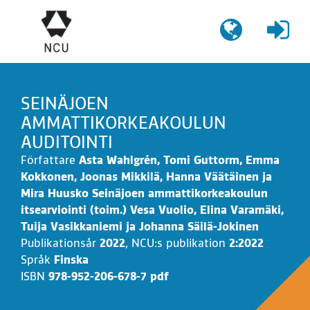
Gå
till
innehållet
SEINÄJOEN
AMMATTIKORKEAKOULUN
AUDITOINTI
Författare
Asta Wahlgrén, Tomi Guttorm, Emma
Kokkonen, Joonas Mikkilä, Hanna Väätäinen ja
Mira Huusko Seinäjoen ammattikorkeakoulun
itsearviointi (toim.) Vesa Vuolio, Elina Varamäki,
Tuija Vasikkaniemi ja Johanna Säilä-Jokinen
Publikationsår
2022
,
NCU:s publikation
2:2022
Språk
Finska
ISBN
978-952-206-678-7 pdf