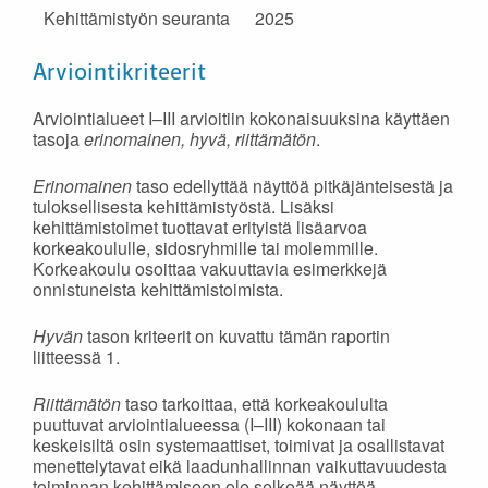
Kehittämistyön seuranta
2025
Arviointikriteerit
Arviointialueet I–III arvioitiin kokonaisuuksina käyttäen
tasoja
erinomainen, hyvä, riittämätön
.
Erinomainen
taso edellyttää näyttöä pitkäjänteisestä ja
tuloksellisesta kehittämistyöstä. Lisäksi
kehittämistoimet tuottavat erityistä lisäarvoa
korkeakoululle, sidosryhmille tai molemmille.
Korkeakoulu osoittaa vakuuttavia esimerkkejä
onnistuneista kehittämistoimista.
Hyvän
tason kriteerit on kuvattu tämän raportin
liitteessä 1.
Riittämätön
taso tarkoittaa, että korkeakoululta
puuttuvat arviointialueessa (I–III) kokonaan tai
keskeisiltä osin systemaattiset, toimivat ja osallistavat
menettelytavat eikä laadunhallinnan vaikuttavuudesta
toiminnan kehittämiseen ole selkeää näyttöä.