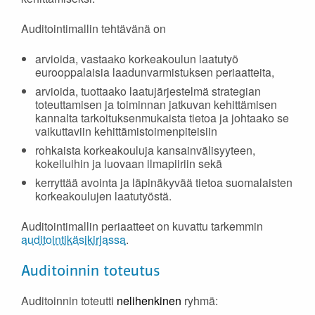
Auditointimallin tehtävänä on
arvioida, vastaako korkeakoulun laatutyö
eurooppalaisia laadunvarmistuksen periaatteita,
arvioida, tuottaako laatujärjestelmä strategian
toteuttamisen ja toiminnan jatkuvan kehittämisen
kannalta tarkoituksenmukaista tietoa ja johtaako se
vaikuttaviin kehittämistoimenpiteisiin
rohkaista korkeakouluja kansainvälisyyteen,
kokeiluihin ja luovaan ilmapiiriin sekä
kerryttää avointa ja läpinäkyvää tietoa suomalaisten
korkeakoulujen laatutyöstä.
Auditointimallin periaatteet on kuvattu tarkemmin
auditointikäsikirjassa
.
Auditoinnin toteutus
Auditoinnin toteutti
nelihenkinen
ryhmä: