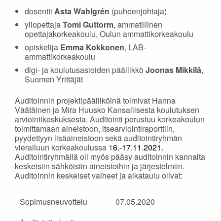
dosentti
Asta Wahlgrén
(puheenjohtaja)
yliopettaja
Tomi Guttorm
, ammatillinen
opettajakorkeakoulu, Oulun ammattikorkeakoulu
opiskelija
Emma Kokkonen
, LAB-
ammattikorkeakoulu
digi- ja koulutusasioiden päällikkö
Joonas Mikkilä
,
Suomen Yrittäjät
Auditoinnin projektipäälliköinä toimivat Hanna
Väätäinen ja Mira Huusko Kansallisesta koulutuksen
arviointikeskuksesta. Auditointi perustuu korkeakoulun
toimittamaan aineistoon, itsearviointiraporttiin,
pyydettyyn lisäaineistoon sekä auditointiryhmän
vierailuun korkeakoulussa 1
6.-17.11.2021.
Auditointiryhmällä oli myös pääsy auditoinnin kannalta
keskeisiin sähköisiin aineistoihin ja järjestelmiin.
Auditoinnin keskeiset vaiheet ja aikataulu olivat:
Sopimusneuvottelu
07.05.2020