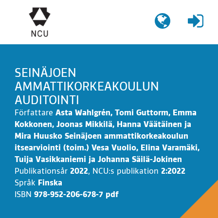
Gå
till
innehållet
SEINÄJOEN
AMMATTIKORKEAKOULUN
AUDITOINTI
Författare
Asta Wahlgrén, Tomi Guttorm, Emma
Kokkonen, Joonas Mikkilä, Hanna Väätäinen ja
Mira Huusko Seinäjoen ammattikorkeakoulun
itsearviointi (toim.) Vesa Vuolio, Elina Varamäki,
Tuija Vasikkaniemi ja Johanna Säilä-Jokinen
Publikationsår
2022
,
NCU:s publikation
2:2022
Språk
Finska
ISBN
978-952-206-678-7 pdf