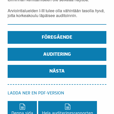
Arviointialueiden I-III tulee olla vähintään tasolla
hyvä
,
jotta korkeakoulu läpäisee auditoinnin.
FÖREGÅENDE
AUDITERING
NÄSTA
LADDA NER EN PDF-VERSION
Ladda ner en PDF-version,
Ladda ner en PDF-vers
Denna sida
Hela auditeringsrapporten