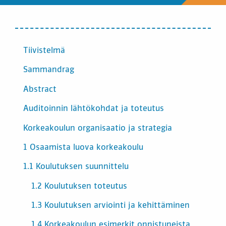
INNEHÅLL
Tiivistelmä
Sammandrag
Abstract
Auditoinnin lähtökohdat ja toteutus
Korkeakoulun organisaatio ja strategia
1 Osaamista luova korkeakoulu
1.1 Koulutuksen suunnittelu
1.2 Koulutuksen toteutus
1.3 Koulutuksen arviointi ja kehittäminen
1.4 Korkeakoulun esimerkit onnistuneista