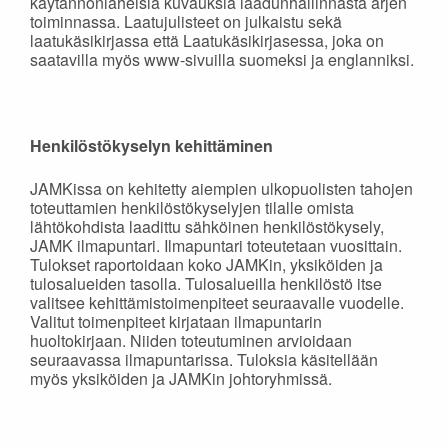
käytännönläheisiä kuvauksia laadunhallinnasta arjen
toiminnassa. Laatujulisteet on julkaistu sekä
laatukäsikirjassa että Laatukäsikirjasessa, joka on
saatavilla myös www-sivuilla suomeksi ja englanniksi.
Henkilöstökyselyn kehittäminen
JAMKissa on kehitetty aiempien ulkopuolisten tahojen
toteuttamien henkilöstökyselyjen tilalle omista
lähtökohdista laadittu sähköinen henkilöstökysely,
JAMK ilmapuntari. Ilmapuntari toteutetaan vuosittain.
Tulokset raportoidaan koko JAMKin, yksiköiden ja
tulosalueiden tasolla. Tulosalueilla henkilöstö itse
valitsee kehittämistoimenpiteet seuraavalle vuodelle.
Valitut toimenpiteet kirjataan ilmapuntarin
huoltokirjaan. Niiden toteutuminen arvioidaan
seuraavassa ilmapuntarissa. Tuloksia käsitellään
myös yksiköiden ja JAMKin johtoryhmissä.