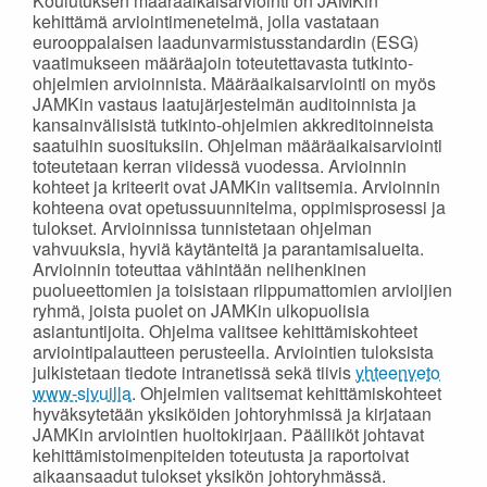
Koulutuksen määräaikaisarviointi on JAMKin
kehittämä arviointimenetelmä, jolla vastataan
eurooppalaisen laadunvarmistusstandardin (ESG)
vaatimukseen määräajoin toteutettavasta tutkinto-
ohjelmien arvioinnista. Määräaikaisarviointi on myös
JAMKin vastaus laatujärjestelmän auditoinnista ja
kansainvälisistä tutkinto-ohjelmien akkreditoinneista
saatuihin suosituksiin. Ohjelman määräaikaisarviointi
toteutetaan kerran viidessä vuodessa. Arvioinnin
kohteet ja kriteerit ovat JAMKin valitsemia. Arvioinnin
kohteena ovat opetussuunnitelma, oppimisprosessi ja
tulokset. Arvioinnissa tunnistetaan ohjelman
vahvuuksia, hyviä käytänteitä ja parantamisalueita.
Arvioinnin toteuttaa vähintään nelihenkinen
puolueettomien ja toisistaan riippumattomien arvioijien
ryhmä, joista puolet on JAMKin ulkopuolisia
asiantuntijoita. Ohjelma valitsee kehittämiskohteet
arviointipalautteen perusteella. Arviointien tuloksista
julkistetaan tiedote intranetissä sekä tiivis
yhteenveto
www-sivuilla
. Ohjelmien valitsemat kehittämiskohteet
hyväksytetään yksiköiden johtoryhmissä ja kirjataan
JAMKin arviointien huoltokirjaan. Päälliköt johtavat
kehittämistoimenpiteiden toteutusta ja raportoivat
aikaansaadut tulokset yksikön johtoryhmässä.