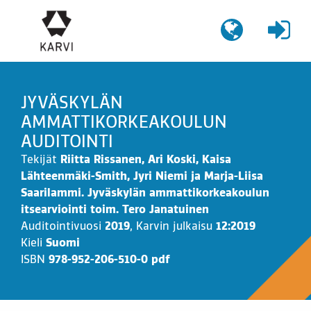
Siirry
sisältöön
JYVÄSKYLÄN
AMMATTIKORKEAKOULUN
AUDITOINTI
Tekijät
Riitta Rissanen, Ari Koski, Kaisa
Lähteenmäki-Smith, Jyri Niemi ja Marja-Liisa
Saarilammi. Jyväskylän ammattikorkeakoulun
itsearviointi toim. Tero Janatuinen
Auditointivuosi
2019
,
Karvin julkaisu
12:2019
Kieli
Suomi
ISBN
978-952-206-510-0 pdf