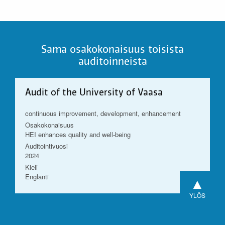
Sama osakokonaisuus toisista
auditoinneista
Audit of the University of Vaasa
continuous improvement, development, enhancement
Osakokonaisuus
HEI enhances quality and well-being
Auditointivuosi
2024
Kieli
Englanti
▲
YLÖS