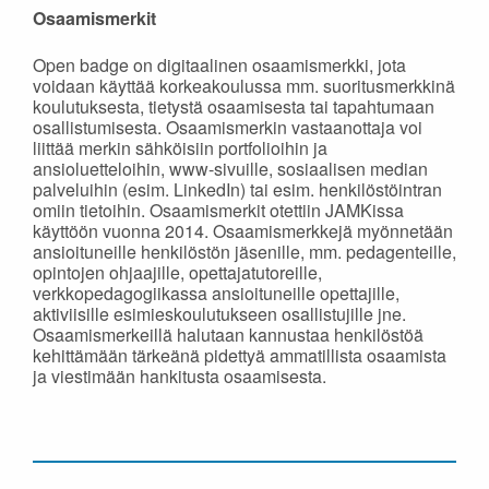
Osaamismerkit
Open badge on digitaalinen osaamismerkki, jota
voidaan käyttää korkeakoulussa mm. suoritusmerkkinä
koulutuksesta, tietystä osaamisesta tai tapahtumaan
osallistumisesta. Osaamismerkin vastaanottaja voi
liittää merkin sähköisiin portfolioihin ja
ansioluetteloihin, www-sivuille, sosiaalisen median
palveluihin (esim. LinkedIn) tai esim. henkilöstöintran
omiin tietoihin. Osaamismerkit otettiin JAMKissa
käyttöön vuonna 2014. Osaamismerkkejä myönnetään
ansioituneille henkilöstön jäsenille, mm. pedagenteille,
opintojen ohjaajille, opettajatutoreille,
verkkopedagogiikassa ansioituneille opettajille,
aktiviisille esimieskoulutukseen osallistujille jne.
Osaamismerkeillä halutaan kannustaa henkilöstöä
kehittämään tärkeänä pidettyä ammatillista osaamista
ja viestimään hankitusta osaamisesta.