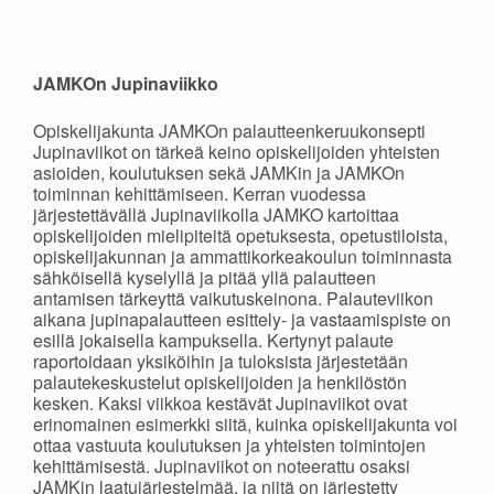
JAMKOn Jupinaviikko
Opiskelijakunta JAMKOn palautteenkeruukonsepti
Jupinaviikot on tärkeä keino opiskelijoiden yhteisten
asioiden, koulutuksen sekä JAMKin ja JAMKOn
toiminnan kehittämiseen. Kerran vuodessa
järjestettävällä Jupinaviikolla JAMKO kartoittaa
opiskelijoiden mielipiteitä opetuksesta, opetustiloista,
opiskelijakunnan ja ammattikorkeakoulun toiminnasta
sähköisellä kyselyllä ja pitää yllä palautteen
antamisen tärkeyttä vaikutuskeinona. Palauteviikon
aikana jupinapalautteen esittely- ja vastaamispiste on
esillä jokaisella kampuksella. Kertynyt palaute
raportoidaan yksiköihin ja tuloksista järjestetään
palautekeskustelut opiskelijoiden ja henkilöstön
kesken. Kaksi viikkoa kestävät Jupinaviikot ovat
erinomainen esimerkki siitä, kuinka opiskelijakunta voi
ottaa vastuuta koulutuksen ja yhteisten toimintojen
kehittämisestä. Jupinaviikot on noteerattu osaksi
JAMKin laatujärjestelmää, ja niitä on järjestetty