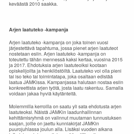
keväästä 2010 saakka.
Arjen laatuteko -kampanja
Arjen laatuteko -kampanja on joka toinen vuosi
järjestettävä tapahtuma, jossa pienet arjen laatuteot
nostetaan esiin. Arjen laatuteko -kampanja on
toteutettu tähän mennessä kaksi kertaa, vuosina 2015
ja 2017. Ehdotuksia arjen laatuteoiksi kootaan
opiskelijoilta ja henkilöstöiltä. Laatuteko voi olla pieni
tai iso teko tai toimintatapa, joka osaltaan edistää
laatua JAMKissa. Kampanjassa halutaan nostaa esiin
konkreettista arjen työtä, josta laatu rakentuu. Samalla
voidaan jakaa hyviä käytänteitä.
Molemmilla kerroilla on saatu yli sata ehdotusta arjen
laatuteoksi. Näistä JAMKin laadunhallinnan
kehittämisryhmä on valinnut muutaman tunnustuksen
saajan, joille on jaettu kunniakirjat JAMKin
puurojuhlassa joulun alla. Lisäksi vuoden aikana