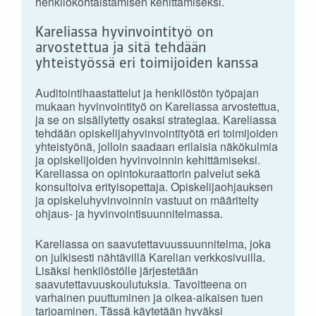
henkilökohtaistamisen kehittämiseksi.
Kareliassa hyvinvointityö on
arvostettua ja sitä tehdään
yhteistyössä eri toimijoiden kanssa
Auditointihaastattelut ja henkilöstön työpajan
mukaan hyvinvointityö on Kareliassa arvostettua,
ja se on sisällytetty osaksi strategiaa. Kareliassa
tehdään opiskelijahyvinvointityötä eri toimijoiden
yhteistyönä, jolloin saadaan erilaisia näkökulmia
ja opiskelijoiden hyvinvoinnin kehittämiseksi.
Kareliassa on opintokuraattorin palvelut sekä
konsultoiva erityisopettaja. Opiskelijaohjauksen
ja opiskeluhyvinvoinnin vastuut on määritelty
ohjaus- ja hyvinvointisuunnitelmassa.
Kareliassa on saavutettavuussuunnitelma, joka
on julkisesti nähtävillä Karelian verkkosivuilla.
Lisäksi henkilöstölle järjestetään
saavutettavuuskoulutuksia. Tavoitteena on
varhainen puuttuminen ja oikea-aikaisen tuen
tarjoaminen. Tässä käytetään hyväksi