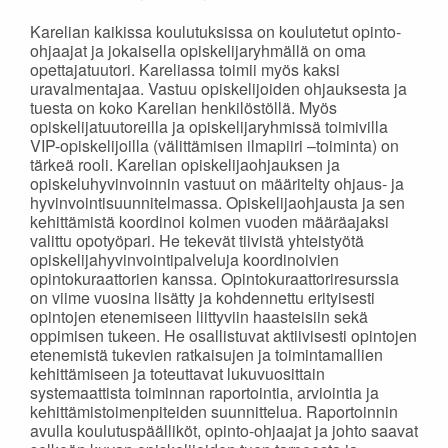
Karelian kaikissa koulutuksissa on koulutetut opinto-
ohjaajat ja jokaisella opiskelijaryhmällä on oma
opettajatuutori. Kareliassa toimii myös kaksi
uravalmentajaa. Vastuu opiskelijoiden ohjauksesta ja
tuesta on koko Karelian henkilöstöllä. Myös
opiskelijatuutoreilla ja opiskelijaryhmissä toimivilla
VIP-opiskelijoilla (välittämisen ilmapiiri –toiminta) on
tärkeä rooli. Karelian opiskelijaohjauksen ja
opiskeluhyvinvoinnin vastuut on määritelty ohjaus- ja
hyvinvointisuunnitelmassa. Opiskelijaohjausta ja sen
kehittämistä koordinoi kolmen vuoden määräajaksi
valittu opotyöpari. He tekevät tiivistä yhteistyötä
opiskelijahyvinvointipalveluja koordinoivien
opintokuraattorien kanssa. Opintokuraattoriresurssia
on viime vuosina lisätty ja kohdennettu erityisesti
opintojen etenemiseen liittyviin haasteisiin sekä
oppimisen tukeen. He osallistuvat aktiivisesti opintojen
etenemistä tukevien ratkaisujen ja toimintamallien
kehittämiseen ja toteuttavat lukuvuosittain
systemaattista toiminnan raportointia, arviointia ja
kehittämistoimenpiteiden suunnittelua. Raportoinnin
avulla koulutuspäälliköt, opinto-ohjaajat ja johto saavat