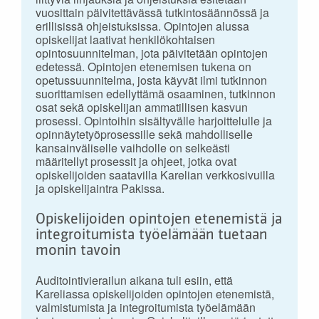
vuosittain päivitettävässä tutkintosäännössä ja
erillisissä ohjeistuksissa. Opintojen alussa
opiskelijat laativat henkilökohtaisen
opintosuunnitelman, jota päivitetään opintojen
edetessä. Opintojen etenemisen tukena on
opetussuunnitelma, josta käyvät ilmi tutkinnon
suorittamisen edellyttämä osaaminen, tutkinnon
osat sekä opiskelijan ammatillisen kasvun
prosessi. Opintoihin sisältyvälle harjoittelulle ja
opinnäytetyöprosessille sekä mahdolliselle
kansainväliselle vaihdolle on selkeästi
määritellyt prosessit ja ohjeet, jotka ovat
opiskelijoiden saatavilla Karelian verkkosivuilla
ja opiskelijaintra Pakissa.
Opiskelijoiden opintojen etenemistä ja
integroitumista työelämään tuetaan
monin tavoin
Auditointivierailun aikana tuli esiin, että
Kareliassa opiskelijoiden opintojen etenemistä,
valmistumista ja integroitumista työelämään