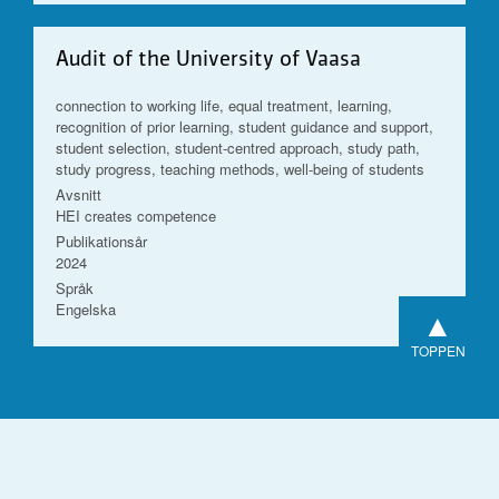
Audit of the University of Vaasa
connection to working life, equal treatment, learning,
recognition of prior learning, student guidance and support,
student selection, student-centred approach, study path,
study progress, teaching methods, well-being of students
Avsnitt
HEI creates competence
Publikationsår
2024
Språk
Engelska
▲
TOPPEN