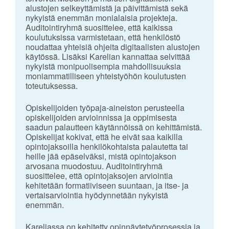
alustojen selkeyttämistä ja päivittämistä sekä
nykyistä enemmän monialaisia projekteja.
Auditointiryhmä suosittelee, että kaikissa
koulutuksissa varmistetaan, että henkilöstö
noudattaa yhteisiä ohjeita digitaalisten alustojen
käytössä. Lisäksi Karelian kannattaa selvittää
nykyistä monipuolisempia mahdollisuuksia
moniammatilliseen yhteistyöhön koulutusten
toteutuksessa.
Opiskelijoiden työpaja-aineiston perusteella
opiskelijoiden arvioinnissa ja oppimisesta
saadun palautteen käytännöissä on kehittämistä.
Opiskelijat kokivat, että he eivät saa kaikilla
opintojaksoilla henkilökohtaista palautetta tai
heille jää epäselväksi, mistä opintojakson
arvosana muodostuu. Auditointiryhmä
suosittelee, että opintojaksojen arviointia
kehitetään formatiiviseen suuntaan, ja itse- ja
vertaisarviointia hyödynnetään nykyistä
enemmän.
Kareliassa on kehitetty opinnäytetyöprosessia ja