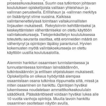
prosessikuvauksessa. Suurin osa tutkintoon johtavan
koulutuksen opiskelijoista valitaan yhteishaun ja -
valinnan perusteella. Erillishaun ja -valinnan merkitys
on lisääntynyt viime vuosina. Kaikissa
valintamenettelyissä toimitaan valtakunnallisten
linjausten mukaisesti. Rekrytoinnin kehittämiseksi ja
keskeyttämisten vähentämiseksi on otettu käyttöön
valintakoekursseja. Tietojenkäsittelyn koulutuksessa
toteutettu seuranta osoittaa, että eronneiden määrä on
vähentynyt ja opintojen läpäisy parantunut. Hyvien
kokemusten myötä valintakoekursseja on otettu
käyttöön uusilla koulutusaloilla.
Aiemmin hankitun osaamisen tunnistamisessa ja
tunnustamisessa toimitaan lainsäädännön,
tutkintosäännön ja erillisen ohjeistuksen mukaisesti.
Opiskelijoilla on oikeus hyödyntää aiempaa
osaamistaan osana tutkintoa riippumatta siitä, missä ja
miten osaaminen on hankittu. Opintojen hyväksi
lukemisessa noudatetaan ammattikorkeakoululain
säädöksiä. Pääsääntöisesti voidaan hyväksi lukea alle
10 vuotta vanhoja opintoja. Muulla tavoin hankittu
osaaminen osoitetaan näytön avulla.