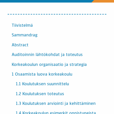
INNEHÅLL
Tiivistelmä
Sammandrag
Abstract
Auditoinnin lähtökohdat ja toteutus
Korkeakoulun organisaatio ja strategia
1 Osaamista luova korkeakoulu
1.1 Koulutuksen suunnittelu
1.2 Koulutuksen toteutus
1.3 Koulutuksen arviointi ja kehittäminen
1.4 Korkeakoulun esimerkit onnistuneista