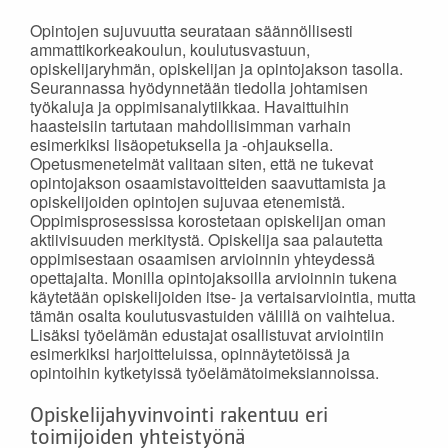
Opintojen sujuvuutta seurataan säännöllisesti
ammattikorkeakoulun, koulutusvastuun,
opiskelijaryhmän, opiskelijan ja opintojakson tasolla.
Seurannassa hyödynnetään tiedolla johtamisen
työkaluja ja oppimisanalytiikkaa. Havaittuihin
haasteisiin tartutaan mahdollisimman varhain
esimerkiksi lisäopetuksella ja -ohjauksella.
Opetusmenetelmät valitaan siten, että ne tukevat
opintojakson osaamistavoitteiden saavuttamista ja
opiskelijoiden opintojen sujuvaa etenemistä.
Oppimisprosessissa korostetaan opiskelijan oman
aktiivisuuden merkitystä. Opiskelija saa palautetta
oppimisestaan osaamisen arvioinnin yhteydessä
opettajalta. Monilla opintojaksoilla arvioinnin tukena
käytetään opiskelijoiden itse- ja vertaisarviointia, mutta
tämän osalta koulutusvastuiden välillä on vaihtelua.
Lisäksi työelämän edustajat osallistuvat arviointiin
esimerkiksi harjoitteluissa, opinnäytetöissä ja
opintoihin kytketyissä työelämätoimeksiannoissa.
Opiskelijahyvinvointi rakentuu eri
toimijoiden yhteistyönä