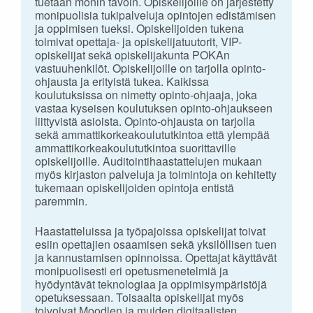
tuetaan monin tavoin. Opiskelijoille on järjestetty
monipuolisia tukipalveluja opintojen edistämisen
ja oppimisen tueksi. Opiskelijoiden tukena
toimivat opettaja- ja opiskelijatuutorit, VIP-
opiskelijat sekä opiskelijakunta POKAn
vastuuhenkilöt. Opiskelijoille on tarjolla opinto-
ohjausta ja erityistä tukea. Kaikissa
koulutuksissa on nimetty opinto-ohjaaja, joka
vastaa kyseisen koulutuksen opinto-ohjaukseen
liittyvistä asioista. Opinto-ohjausta on tarjolla
sekä ammattikorkeakoulututkintoa että ylempää
ammattikorkeakoulututkintoa suorittaville
opiskelijoille. Auditointihaastattelujen mukaan
myös kirjaston palveluja ja toimintoja on kehitetty
tukemaan opiskelijoiden opintoja entistä
paremmin.
Haastatteluissa ja työpajoissa opiskelijat toivat
esiin opettajien osaamisen sekä yksilöllisen tuen
ja kannustamisen opinnoissa. Opettajat käyttävät
monipuolisesti eri opetusmenetelmiä ja
hyödyntävät teknologiaa ja oppimisympäristöjä
opetuksessaan. Toisaalta opiskelijat myös
toivoivat Moodlen ja muiden digitaalisten