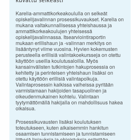
kuvattu selkeästi
Karelia-ammattikorkeakoululla on selkeät
opiskelijavalinnan prosessikuvaukset. Karelia on
mukana valtakunnallisessa yhteishaussa ja
ammattikorkeakoulujen yhteisessä
opiskelijavalinnassa. Itsearviointiraportin
mukaan erillishaun ja -valinnan merkitys on
lisääntynyt viime vuosina. Hyvien kokemusten
perusteella erillisiä valintakoekursseja on otettu
käyttöön useilla koulutusaloilla. Myös
kansainvälisten tutkintojen hakuprosessia on
kehitetty ja perinteisen yhteishaun lisäksi on
otettu käyttöön erillisiä valintapolkuja.
Valintaprosessin kaikissa vaiheissa pyritään
varmistamaan hakijoiden tasapuolinen ja
oikeudenmukainen kohtelu. Valintaan
tyytymättömällä hakijalla on mahdollisuus hakea
oikaisua.
Prosessikuvausten lisäksi koulutuksen
toteutukseen, kuten aikaisemmin hankitun
osaamisen tunnistamiseen ja tunnistamiseen
liittyviä linjauksia ja ohjeistuksia esitetään