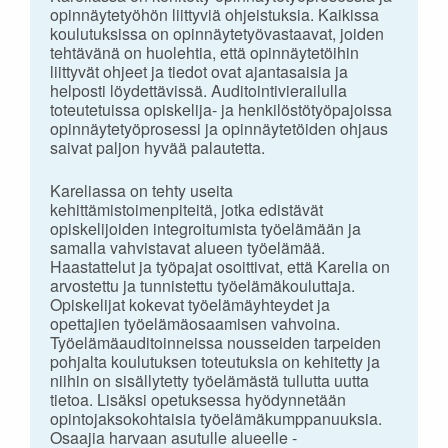
opinnäytetyöhön liittyviä ohjeistuksia. Kaikissa
koulutuksissa on opinnäytetyövastaavat, joiden
tehtävänä on huolehtia, että opinnäytetöihin
liittyvät ohjeet ja tiedot ovat ajantasaisia ja
helposti löydettävissä. Auditointivierailulla
toteutetuissa opiskelija- ja henkilöstötyöpajoissa
opinnäytetyöprosessi ja opinnäytetöiden ohjaus
saivat paljon hyvää palautetta.
Kareliassa on tehty useita
kehittämistoimenpiteitä, jotka edistävät
opiskelijoiden integroitumista työelämään ja
samalla vahvistavat alueen työelämää.
Haastattelut ja työpajat osoittivat, että Karelia on
arvostettu ja tunnistettu työelämäkouluttaja.
Opiskelijat kokevat työelämäyhteydet ja
opettajien työelämäosaamisen vahvoina.
Työelämäauditoinneissa nousseiden tarpeiden
pohjalta koulutuksen toteutuksia on kehitetty ja
niihin on sisällytetty työelämästä tullutta uutta
tietoa. Lisäksi opetuksessa hyödynnetään
opintojaksokohtaisia työelämäkumppanuuksia.
Osaajia harvaan asutulle alueelle -