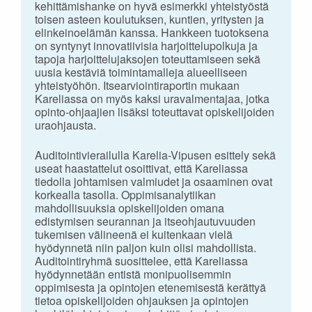
kehittämishanke on hyvä esimerkki yhteistyöstä
toisen asteen koulutuksen, kuntien, yritysten ja
elinkeinoelämän kanssa. Hankkeen tuotoksena
on syntynyt innovatiivisia harjoittelupolkuja ja
tapoja harjoittelujaksojen toteuttamiseen sekä
uusia kestäviä toimintamalleja alueelliseen
yhteistyöhön. Itsearviointiraportin mukaan
Kareliassa on myös kaksi uravalmentajaa, jotka
opinto-ohjaajien lisäksi toteuttavat opiskelijoiden
uraohjausta.
Auditointivierailulla Karelia-Vipusen esittely sekä
useat haastattelut osoittivat, että Kareliassa
tiedolla johtamisen valmiudet ja osaaminen ovat
korkealla tasolla. Oppimisanalytiikan
mahdollisuuksia opiskelijoiden omana
edistymisen seurannan ja itseohjautuvuuden
tukemisen välineenä ei kuitenkaan vielä
hyödynnetä niin paljon kuin olisi mahdollista.
Auditointiryhmä suosittelee, että Kareliassa
hyödynnetään entistä monipuolisemmin
oppimisesta ja opintojen etenemisestä kerättyä
tietoa opiskelijoiden ohjauksen ja opintojen