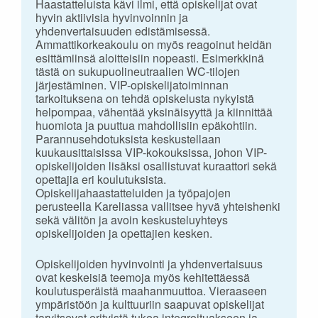
Haastatteluista kävi ilmi, että opiskelijat ovat
hyvin aktiivisia hyvinvoinnin ja
yhdenvertaisuuden edistämisessä.
Ammattikorkeakoulu on myös reagoinut heidän
esittämiinsä aloitteisiin nopeasti. Esimerkkinä
tästä on sukupuolineutraalien WC-tilojen
järjestäminen. VIP-opiskelijatoiminnan
tarkoituksena on tehdä opiskelusta nykyistä
helpompaa, vähentää yksinäisyyttä ja kiinnittää
huomiota ja puuttua mahdollisiin epäkohtiin.
Parannusehdotuksista keskustellaan
kuukausittaisissa VIP-kokouksissa, johon VIP-
opiskelijoiden lisäksi osallistuvat kuraattori sekä
opettajia eri koulutuksista.
Opiskelijahaastatteluiden ja työpajojen
perusteella Kareliassa vallitsee hyvä yhteishenki
sekä välitön ja avoin keskusteluyhteys
opiskelijoiden ja opettajien kesken.
Opiskelijoiden hyvinvointi ja yhdenvertaisuus
ovat keskeisiä teemoja myös kehitettäessä
koulutusperäistä maahanmuuttoa. Vieraaseen
ympäristöön ja kulttuuriin saapuvat opiskelijat
tarvitsevat erityistä tukea integroituakseen ja