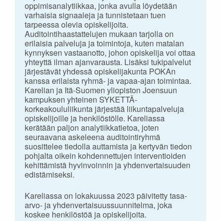
oppimisanalytiikkaa, jonka avulla löydetään
varhaisia signaaleja ja tunnistetaan tuen
tarpeessa olevia opiskelijoita.
Auditointihaastattelujen mukaan tarjolla on
erilaisia palveluja ja toimintoja, kuten matalan
kynnyksen vastaanotto, johon opiskelija voi ottaa
yhteyttä ilman ajanvarausta. Lisäksi tukipalvelut
järjestävät yhdessä opiskelijakunta POKAn
kanssa erilaista ryhmä- ja vapaa-ajan toimintaa.
Karelian ja Itä-Suomen yliopiston Joensuun
kampuksen yhteinen SYKETTÄ-
korkeakoululiikunta järjestää liikuntapalveluja
opiskelijoille ja henkilöstölle. Kareliassa
kerätään paljon analytiikkatietoa, joten
seuraavana askeleena auditointiryhmä
suosittelee tiedolla auttamista ja kertyvän tiedon
pohjalta oikein kohdennettujen interventioiden
kehittämistä hyvinvoinnin ja yhdenvertaisuuden
edistämiseksi.
Kareliassa on lokakuussa 2023 päivitetty tasa-
arvo- ja yhdenvertaisuussuunnitelma, joka
koskee henkilöstöä ja opiskelijoita.