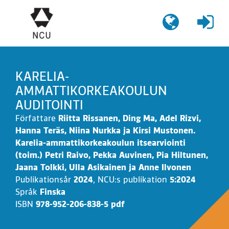
Gå
till
innehållet
KARELIA-
AMMATTIKORKEAKOULUN
AUDITOINTI
Författare
Riitta Rissanen, Ding Ma, Adel Rizvi,
Hanna Teräs, Niina Nurkka ja Kirsi Mustonen.
Karelia-ammattikorkeakoulun itsearviointi
(toim.) Petri Raivo, Pekka Auvinen, Pia Hiltunen,
Jaana Tolkki, Ulla Asikainen ja Anne Ilvonen
Publikationsår
2024
,
NCU:s publikation
5:2024
Språk
Finska
ISBN
978-952-206-838-5 pdf