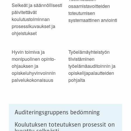
Selkeät ja säännöllisesti
osaamistavoitteiden
päivitettävät
toteutumisen
koulutustoiminnan
systemaattinen arviointi
prosessikuvaukset ja
ohjeistukset
Hyvin toimiva ja
Työelämäyhteistyön
monipuolinen opinto-
tiivistäminen
ohjauksen ja
työelämäauditoinnin ja
opiskeluhyvinvoinnin
opiskelijapalautteiden
palvelukokonaisuus
pohjalta
Auditeringsgruppens bedömning
Koulutuksen toteutuksen prosessit on