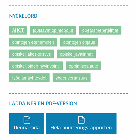
NYCKELORD
AHOT
joustavat opintopolut
opetusmenetelmät
opintojen eteneminen
opintojen ohjaus
opiskelijakeskeisyys
opiskelijavalinnat
opiskelijoiden hyvinvointi
oppimispalaute
työelämäyhteydet
yhdenvertaisuus
LADDA NER EN PDF-VERSION
Ladda ner en PDF-version,
Ladda ner en PDF-vers
Denna sida
Hela auditeringsrapporten