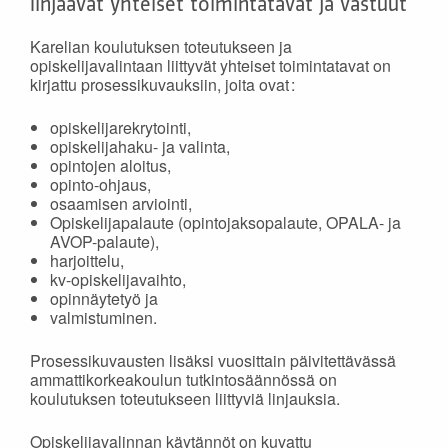
linjaavat yhteiset toimintatavat ja vastuut
Karelian koulutuksen toteutukseen ja
opiskelijavalintaan liittyvät yhteiset toimintatavat on
kirjattu prosessikuvauksiin, joita ovat :
opiskelijarekrytointi,
opiskelijahaku- ja valinta,
opintojen aloitus,
opinto-ohjaus,
osaamisen arviointi,
Opiskelijapalaute (opintojaksopalaute, OPALA- ja
AVOP-palaute),
harjoittelu,
kv-opiskelijavaihto,
opinnäytetyö ja
valmistuminen.
Prosessikuvausten lisäksi vuosittain päivitettävässä
ammattikorkeakoulun tutkintosäännössä on
koulutuksen toteutukseen liittyviä linjauksia.
Opiskelijavalinnan käytännöt on kuvattu