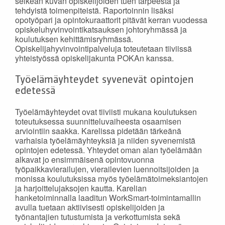
selkeän kuvan opiskelijoiden tuen tarpeesta ja
tehdyistä toimenpiteistä. Raportoinnin lisäksi
opotyöpari ja opintokuraattorit pitävät kerran vuodessa
opiskeluhyvinvointikatsauksen johtoryhmässä ja
koulutuksen kehittämisryhmässä.
Opiskelijahyvinvointipalveluja toteutetaan tiiviissä
yhteistyössä opiskelijakunta POKAn kanssa.
Työelämäyhteydet syvenevät opintojen
edetessä
Työelämäyhteydet ovat tiiviisti mukana koulutuksen
toteutuksessa suunnitteluvaiheesta osaamisen
arviointiin saakka. Karelissa pidetään tärkeänä
varhaisia työelämäyhteyksiä ja niiden syvenemistä
opintojen edetessä. Yhteydet oman alan työelämään
alkavat jo ensimmäisenä opintovuonna
työpaikkavierailujen, vierailevien luennoitsijoiden ja
monissa koulutuksissa myös työelämätoimeksiantojen
ja harjoittelujaksojen kautta. Karelian
hanketoiminnalla laaditun WorkSmart-toimintamallin
avulla tuetaan aktiivisesti opiskelijoiden ja
työnantajien tutustumista ja verkottumista sekä