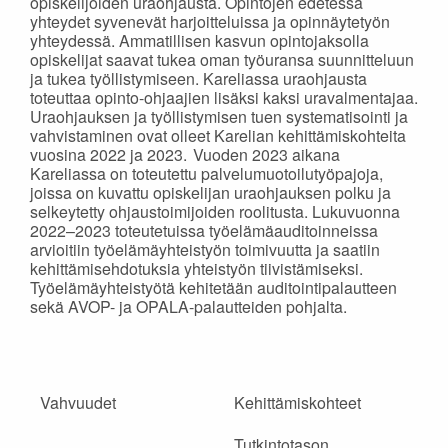
opiskelijoiden uraohjausta. Opintojen edetessä
yhteydet syvenevät harjoitteluissa ja opinnäytetyön
yhteydessä. Ammatillisen kasvun opintojaksolla
opiskelijat saavat tukea oman työuransa suunnitteluun
ja tukea työllistymiseen. Kareliassa uraohjausta
toteuttaa opinto-ohjaajien lisäksi kaksi uravalmentajaa.
Uraohjauksen ja työllistymisen tuen systematisointi ja
vahvistaminen ovat olleet Karelian kehittämiskohteita
vuosina 2022 ja 2023. Vuoden 2023 aikana
Kareliassa on toteutettu palvelumuotoilutyöpajoja,
joissa on kuvattu opiskelijan uraohjauksen polku ja
selkeytetty ohjaustoimijoiden roolitusta. Lukuvuonna
2022–2023 toteutetuissa työelämäauditoinneissa
arvioitiin työelämäyhteistyön toimivuutta ja saatiin
kehittämisehdotuksia yhteistyön tiivistämiseksi.
Työelämäyhteistyötä kehitetään auditointipalautteen
sekä AVOP- ja OPALA-palautteiden pohjalta.
Vahvuudet
Kehittämiskohteet
Tutkintotason